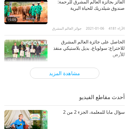
الفائز بجائزة العالم المشرق للرحمة:
صندوق شيلدريك للحياة البرية
15:09
الآراء
4181
2021-01-06
جوائز العالم المشرق
الحاصل على جائزة العالم المشرق
للاختراع: سولوباغ، بديل بلاستيكي منقذ
للأرض
15:07
الآراء
4344
2020-12-30
جوائز العالم المشرق
مشاهدة المزيد
الفائزة بجائزة بطل العالم المشرق: بوزا،
كلبة منقذة للحياة
أحدث مقاطع الفيديو
14:50
الآراء
4002
2020-12-23
جوائز العالم المشرق
سؤال مابا للمعلمة، الجزء 2 من 2
الحائز على جائزة قيادة العالم المشرق
للسلام: ليبيا - الهداية في عصر جديد من