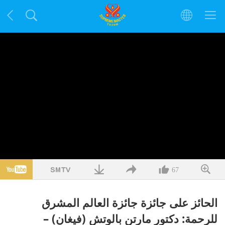
67
الحائز على جائزة جائزة العالم المشرق
للرحمة: دكتور مارتن بالوتش (فيغان) –