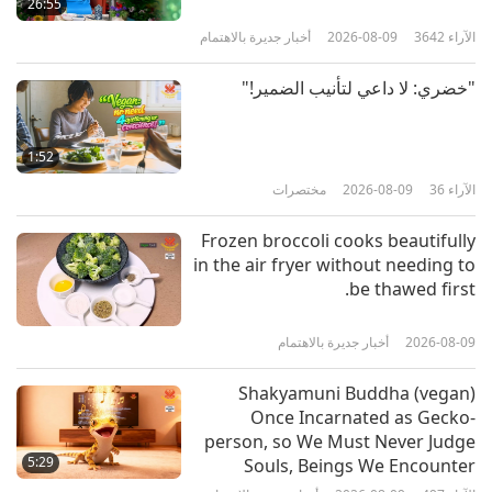
26:55
الانسجام
الآراء
3642
2026-08-09
أخبار جديرة بالاهتمام
13:14
الآراء
3864
2020-12-16
جوائز العالم المشرق
"خضري: لا داعي لتأنيب الضمير!"
الحائزون على جائزة قيادة العالم
المشرق للسلام: البحرين، وإسرائيل،
1:52
وكوسوفو، وصربيا، والسودان، والإمارات
الآراء
36
2026-08-09
مختصرات
22:02
العربية المتحدة - تعزيز النوايا الحسنة
بين الأمم
الآراء
4384
2020-12-09
جوائز العالم المشرق
Frozen broccoli cooks beautifully
in the air fryer without needing to
الفائز بجائزة العالم المشرق للرحمة:
be thawed first.
قناة نباتية
2026-08-09
أخبار جديرة بالاهتمام
18:13
الآراء
4455
2020-12-02
جوائز العالم المشرق
Shakyamuni Buddha (vegan)
Once Incarnated as Gecko-
الفائز بجائزة العالم المشرق للرحمة:
person, so We Must Never Judge
فواز كنعان من جمعية انقاذ القطط
5:29
Souls, Beings We Encounter
الضالة في دبي