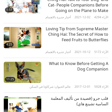
Cat- People Companions Before
1:57
Going on the Plane to Make
Them Assured
الآراء
4294
2021-12-02
أخبار جديرة بالاهتمام
Loving Tip from Supreme Master
Ching Hai: The Secret of How to
Feed Fruits to Butterflies
4:25
الآراء
5172
2021-10-12
أخبار جديرة بالاهتمام
What to Know Before Getting A
Dog Companion
11:25
الآراء
5928
2017-12-01
عالم الحيوان: شركاؤنا في السكن
قلب جرو (قصيدة من تأليف المعلمة
السامية تشينغ هاي)