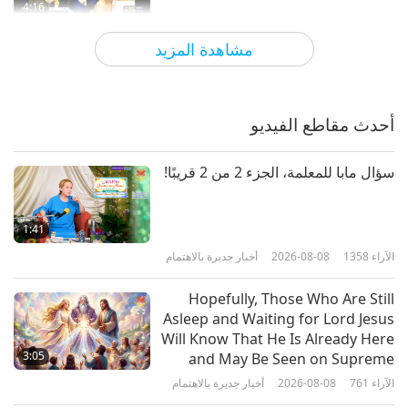
4:16
الآراء
7771
2020-02-11
مختصرات
مشاهدة المزيد
ووف-ووف! تقنيات صديقة للكلاب
أحدث مقاطع الفيديو
20:49
الآراء
5637
2020-02-10
العصر الذهبي للتكنولوجيا
سؤال مابا للمعلمة، الجزء 2 من 2 قريبًا!
دعونا نحتفل مع عائلة حيواناتنا الموهوبة
1:41
الآراء
1358
2026-08-08
أخبار جديرة بالاهتمام
15:33
الآراء
4973
2023-01-06
عالم الحيوان: شركاؤنا في السكن
Hopefully, Those Who Are Still
Asleep and Waiting for Lord Jesus
اصدقاؤنا الحيوانات مثلنا!، الجزء 2 من 2‏
Will Know That He Is Already Here
3:05
and May Be Seen on Supreme
Master Television
الآراء
761
2026-08-08
أخبار جديرة بالاهتمام
18:10