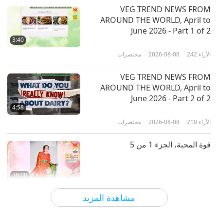
الآراء
5749
2018-04-28
عالم الحيوان: شركاؤنا في السكن
VEG TREND NEWS FROM
AROUND THE WORLD, April to
Keeping Our Animal Friends Safe
June 2026 - Part 1 of 2
During Natural Disasters
3:40
الآراء
242
2026-08-08
مختصرات
9:51
الآراء
6017
2017-10-05
عالم الحيوان: شركاؤنا في السكن
VEG TREND NEWS FROM
AROUND THE WORLD, April to
June 2026 - Part 2 of 2
4:58
الآراء
210
2026-08-08
مختصرات
قوة المحبة، الجزء 1 من 5
38:08
الآراء
813
2026-08-08
بين المعلمة والتلاميذ
مشاهدة المزيد
There Is No Need to Be Afraid of