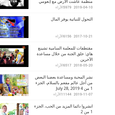
منظمة عاشت الأرض مع (نعومي
كامبل)
2019-04-10
5979
الآراء
التحول للنباتية يوفر المال
2017-10-21
6156
الآراء
مقتطفات للمعلمة السامية تشينغ
هاي: خلق الجنة من خلال مساعدة
الآخرين
2018-05-20
6517
الآراء
نشر المحبة ومساعدة بعضنا البعض
من أجل عالم مفعم بالسلام، الجزء
1 من 4 July 28, 2019
2
2019-11-07
11144
الآراء
انشروا دائما المزيد من الحب، الجزء
1 من 2‏