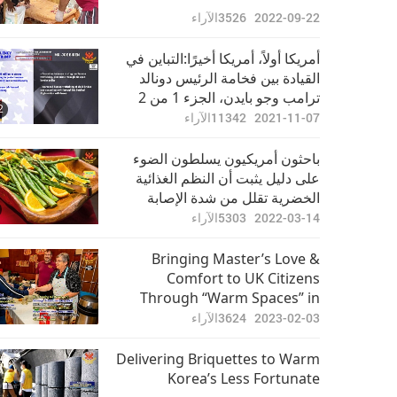
2022-09-22
3526
الآراء
أمريكا أولاً، أمريكا أخيرًا:التباين في
القيادة بين فخامة الرئيس دونالد
ترامب وجو بايدن، الجزء 1 من 2
2
2021-11-07
11342
الآراء
باحثون أمريكيون يسلطون الضوء
على دليل يثبت أن النظم الغذائية
الخضرية تقلل من شدة الإصابة
بكوفيد-19.
2022-03-14
5303
الآراء
Bringing Master’s Love &
Comfort to UK Citizens
Through “Warm Spaces” in
Winter
2023-02-03
3624
الآراء
Delivering Briquettes to Warm
Korea’s Less Fortunate