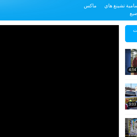
سامية تشينغ هاي
ماكس
ضيع
ت
4:14
3:03