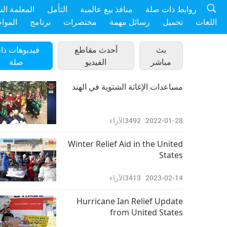
روابط ذات صلة
منافذ بيع عالمية
التأمل
المعلمة ال
اللغات
تحميل
رسائل مهمة
مختصرات
برنامج
الموا
بث
أحدث مقاطع
فيديوهات ذا
مباشر
الفيديو
صلة
مساعدات الإغاثة الشتوية في الهند
2022-01-28
3492
الآراء
Winter Relief Aid in the United
States
2023-02-14
3413
الآراء
Hurricane Ian Relief Update
from United States