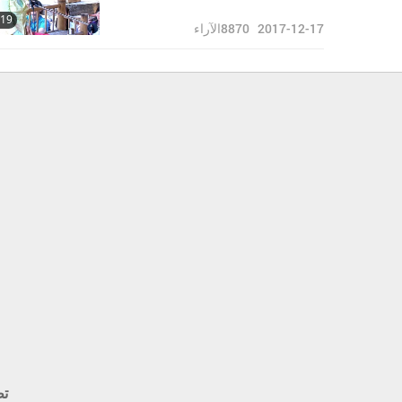
:19
2017-12-17
8870
الآراء
تط