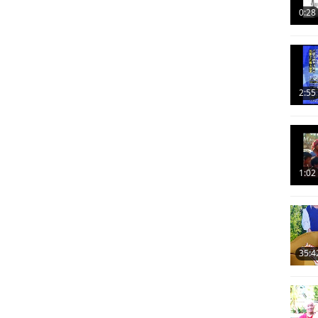
0:28
2:55
1:02
35:4