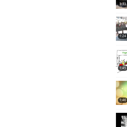
3:33
1:24
1:45
1:46