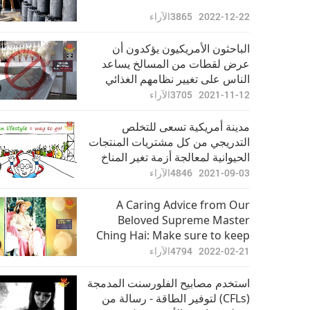
2022-12-22
3865
الآراء
الباحثون الأمريكيون يؤكدون أن
عرض لقطات من المسالخ يساعد
الناس على تغيير نظامهم الغذائي
2021-11-12
3705
الآراء
مدينة أمريكية تسعى للتخلص
التدريجي من كل مشتريات المنتجات
الحيوانية لمعالجة أزمة تغير المناخ
2021-09-03
4846
الآراء
A Caring Advice from Our
Beloved Supreme Master
Ching Hai: Make sure to keep
warm in every way in winter,
2022-02-21
4794
الآراء
rainy days
استخدم مصابيح الفلورسنت المدمجة
(CFLs) لتوفير الطاقة - رسالة من