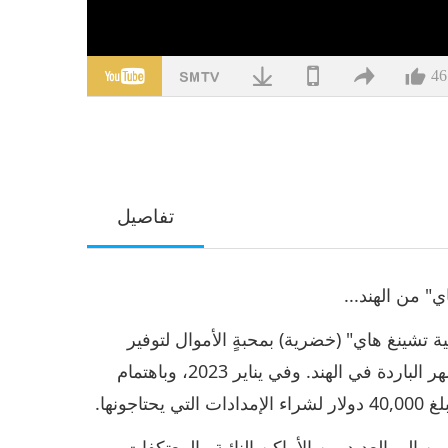
46
تفاصيل
ي" من الهند...
ة تشينغ هاي" (خضرية) بمحبةٍ الأموال لتوفير
الدفء والراحة للرهبان والراهبات المتجولين خلال الأشهر الباردة في الهند. وفي يناير 2023، وباهتمام
ونها.
منظمتنا المحليين إلى العديد من الأماكن النائية والمعتكفات