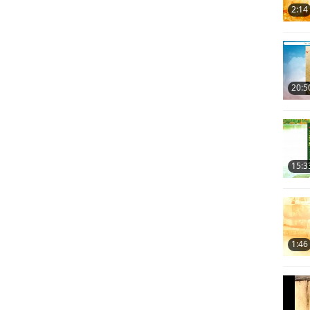
2:14
20:5
15:3
1:46