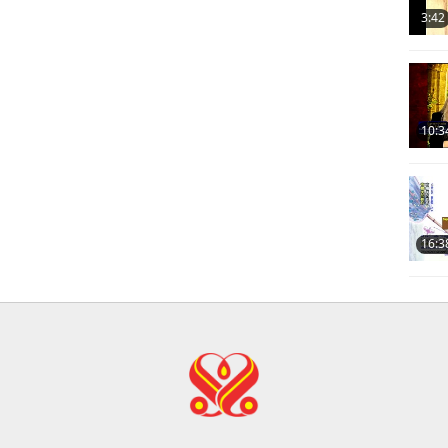
3:42
10:3
16:3