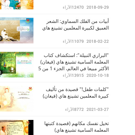
2018-09-29
12470
الآراء
أبيات من الفلك السماوي: الشعر
العميق لكبيرة المعلمين تشينغ هاي
0
2018-02-22
11079
الآراء
"البراري النبيلة": استكشاف كتاب
المعلمة السامية تشينغ هاي (فيغان)
الأكثر مبيعا في العالم، الجزء 1 من 5
3
2020-10-18
13915
الآراء
"كلمات طفل!" قصيدة من تأليف
كبيرة المعلمين تشينغ هاي (فيغان)
2021-03-27
8772
الآراء
تخيل نفسك مكانهم (قصيدة كتبتها
المعلمة السامية تشينغ هاي)