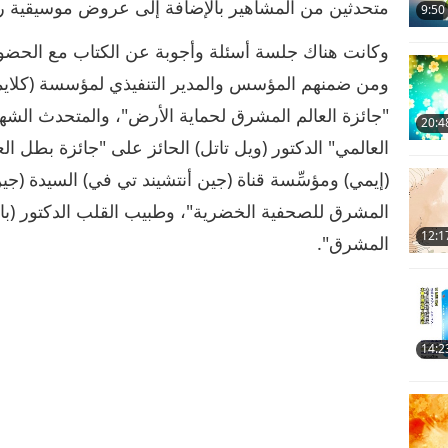
متحدثين من المشاهير بالإضافة إلى عروض موسيقية را
9:50
وكانت هناك جلسة أسئلة وأجوبة عن الكتاب مع الحضو
ومن ضمنهم المؤسس والمدير التنفيذي لمؤسسة (كلايمت
"جائزة العالم المشرق لحماية الأرض"، والمتحدث الشهير
20:4
العالمي" الدكتور (ويل تاتل) الحائز على "جائزة بطل ا
(إيمي) ومؤسِّسة قناة (جين أنتشيند تي في) السيدة (جين
المشرق للصحفية الخضرية"، وطبيب القلب الدكتور (باك
12:1
المشرق".
14:2