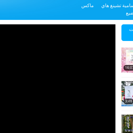
سامية تشينغ هاي
ماكس
ضيع
ت
16:0
3:48