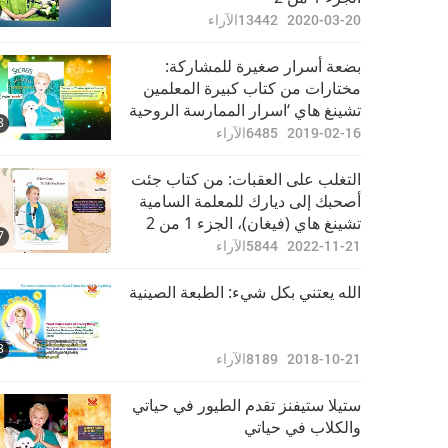
2020-03-20
13442
الآراء
بضعة أسرار صغيرة للمشاركة:
مختارات من كتاب كبيرة المعلمين
تشينغ هاي ‘اسرار الممارسة الروحية
8
التلقائية، الجزء 2 من 2
2019-02-16
6485
الآراء
التغلب على العقبات: من كتاب جئت
أصحبك إلى ديارك للمعلمة السامية
تشينغ هاي (فيغان)، الجزء 1 من 2
7
2022-11-21
5844
الآراء
الله يعتني بكل شيء: الطبعة الصينية
3
2018-10-21
8189
الآراء
ستيلا ستيفنز تقدم الطيور في حياتي
والكلاب في حياتي