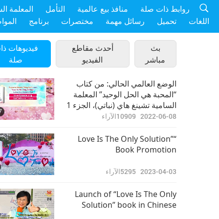
روابط ذات صلة
منافذ بيع عالمية
التأمل
المعلمة ال
اللغات
تحميل
رسائل مهمة
مختصرات
برنامج
الموا
بث
أحدث مقاطع
فيديوهات ذا
مباشر
الفيديو
صلة
الوضع العالمي الحالي: من كتاب
“المحبة هي الحل الوحيد” المعلمة
السامية تشينغ هاي (نباتي)، الجزء 1
7
من 2
2022-06-08
10909
الآراء
“Love Is The Only Solution”
Book Promotion
2023-04-03
5295
الآراء
Launch of “Love Is The Only
Solution” book in Chinese