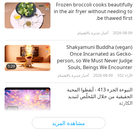
الآراء
3827
2024-11-13
عرض
Frozen broccoli cooks beautifully
US$1,500 for a standard automobile in the early
in the air fryer without needing to
1990s. According to his calculation, driving from
فن الأوريغامي
be thawed first.
Los Angeles to New York City would take only
2026-08-09
أخبار جديرة بالاهتمام
about 22 gallons (83 liters) of water!
16:12
الآراء
3450
2024-11-11
عرض
Shakyamuni Buddha (vegan)
Once Incarnated as Gecko-
التواصل الإلهي: لونا/بيوتي شجرة
person, so We Must Never Judge
الخشب الأحمر والمتواصلة يايا (فيغان)،
5:29
Souls, Beings We Encounter
الجزء 1 من 4
الآراء
552
2026-08-09
أخبار جديرة بالاهتمام
20:59
الآراء
4182
2024-11-11
عرض
النبوءة الجزء 413 - أيقظوا المحبة
الحقيقية من خلال المُخلّص لتبديد
الكارثة
32:19
الآراء
612
2026-08-09
سلسلة متعددة الأجزاء حول لتنبؤات القديمة الخاصة
مشاهدة المزيد
بكوكبنا
قوة المحبة، الجزء 2 من 5