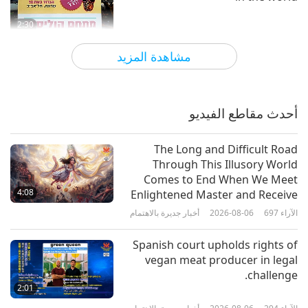
2:30
الآراء
3210
2019-10-12
أخبار جديرة بالاهتمام
مشاهدة المزيد
البرلمان الأوروبي يطلب من الدول
الأعضاء الترويج للطعام الخضري
وخفض استهلاك اللحوم للوقاية من
أحدث مقاطع الفيديو
1:56
الإصابة بالسرطان.
الآراء
12970
2022-03-24
أخبار جديرة بالاهتمام
The Long and Difficult Road
Through This Illusory World
علماء يحثّون الاتحاد الأوروبي على تعزيز
Comes to End When We Meet
الأطعمة النباتية الغنية
4:08
Enlightened Master and Receive
Initiation
الآراء
697
2026-08-06
أخبار جديرة بالاهتمام
1:28
الآراء
3368
2021-08-04
أخبار جديرة بالاهتمام
Spanish court upholds rights of
vegan meat producer in legal
World-renowned entrepreneur
challenge.
promotes vegan diet
2:01