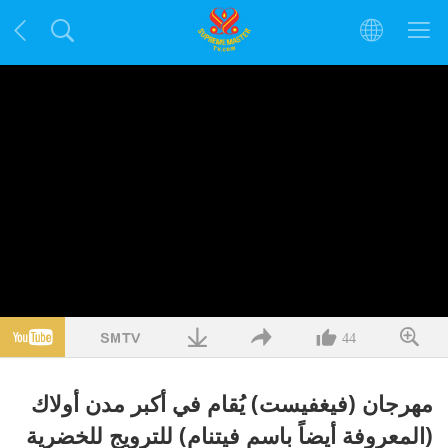
44
مهرجان (فيغفيست) يُقام في أكبر مدن أولاك
(المعروفة أيضاً باسم فيتنام) للترويج للخضرية