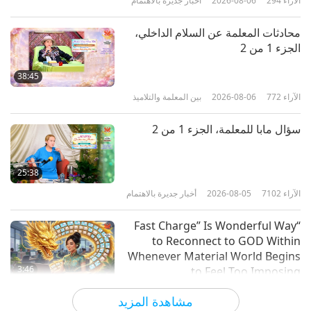
الآراء
294
2026-08-06
أخبار جديرة بالاهتمام
32:24
الآراء
3708
2020-05-09
أخبار جديرة بالاهتمام
محادثات المعلمة عن السلام الداخلي،
الجزء 1 من 2
مكعب الحقيقة - جلب قضية الحيوانات
إلى الشوارع
38:45
الآراء
772
2026-08-06
بين المعلمة والتلاميذ
13:59
الآراء
8094
2019-04-29
أناس صالحون، أعمال صالحة
سؤال مابا للمعلمة، الجزء 1 من 2
Getting Connected: The Advance
of Vegan Lifestyle through Social
25:38
Media
الآراء
7102
2026-08-05
أخبار جديرة بالاهتمام
19:45
الآراء
5079
2017-12-19
النباتية أسلوب العيش النبيل
“Fast Charge” Is Wonderful Way
to Reconnect to GOD Within
مهرجانات نباتية من جميع أنحاء العالم،
Whenever Material World Begins
الجزء 2 من 3
3:46
to Feel Too Imposing
الآراء
1207
2026-08-05
أخبار جديرة بالاهتمام
15:06
مشاهدة المزيد