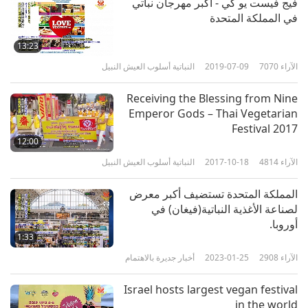
فيج فيست يو كي - أكبر مهرجان نباتي
على الجهود المخلصة في الجمع ما بين الإلهام والبهجة في
في المملكة المتحدة
هذا الحدث الخضري. تمنياتنا لكم بالمزيد من النجاح في
الاستمرار بمشاركة المثل العليا المبهجة في الصحة
13:23
الآراء
7070
2019-07-09
النباتية أسلوب العيش النبيل
الخضرية والرحمة والرعاية لجميع الكائنات. عسى أن
تبارك السماء عملكم النبيل إلى الأبد!
Receiving the Blessing from Nine
Emperor Gods – Thai Vegetarian
Festival 2017
12:00
الآراء
4814
2017-10-18
النباتية أسلوب العيش النبيل
المملكة المتحدة تستضيف أكبر معرض
لصناعة الأغذية النباتية(فيغان) في
أوروبا.
1:33
الآراء
2908
2023-01-25
أخبار جديرة بالاهتمام
Israel hosts largest vegan festival
in the world