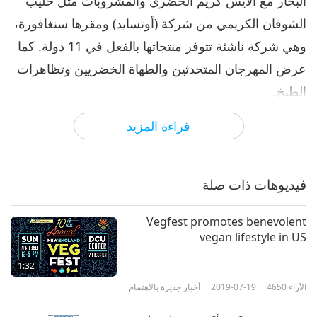
البخار مع الآيس كريم الخضري والمشروبات مثل حليب
الشوفان الكريمي من شركة (أوتسايد) ومقرها سنغافورة،
وهي شركة ناشئة تتوفر منتجاتها بالفعل في 11 دولة. كما
عرض المهرجان المتحدثين والطهاة الخضريين وتظاهرات
الطبخ.
و وصف منظما الحدث (سكوت غرين) (الخضري) و(تراي
قراءة المزيد
لي) (الخضري) من منظمة (سونغ ثوان تشاي) غير
الحكومية، وصفا حماسهما لتمكنهما من مشاركة مهمتهما
فيديوهات ذات صلة
الخضرية من خلال حدث (فيغفيست).
الرياضي المحترف ورجل الأعمال (لام كواتش) (الخضري)،
Vegfest promotes benevolent
vegan lifestyle in US
والمعروف شعبياً باسم "فيغان رور"، تحدث عن إخلاصه
لنمط الحياة الخضري.
1:32
الآراء
4650
2019-07-19
أخبار جديرة بالاهتمام
نشكر منظمي حدث (فيغفيست2022)، في أولاك (فيتنام)،