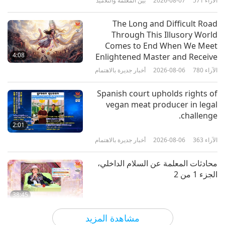
الآراء
571
2026-08-07
بين المعلمة والتلاميذ
1:08
الآراء
15805
2021-09-18
مختصرات
The Long and Difficult Road
Through This Illusory World
حل المناخ: فيلم وثائقي كاشف للأسرار
Comes to End When We Meet
إنتاج يونايتد إن هارت، الجزء 4 من 4
4:08
Enlightened Master and Receive
Initiation
الآراء
780
2026-08-06
أخبار جديرة بالاهتمام
15:59
الآراء
4478
2021-05-31
كوكب الأرض: موطننا الحبيب
Spanish court upholds rights of
vegan meat producer in legal
مقطع دعائي لفيلم وثائقي: سيسبيراسي
challenge.
2:01
الآراء
363
2026-08-06
أخبار جديرة بالاهتمام
2:30
الآراء
16857
2021-05-16
مختصرات
محادثات المعلمة عن السلام الداخلي،
الجزء 1 من 2
فيلم وثائقي بريطاني حول حياة عمال
المسالخ سيتم عرضه قريبا
38:45
الآراء
956
2026-08-06
بين المعلمة والتلاميذ
1:50
مشاهدة المزيد