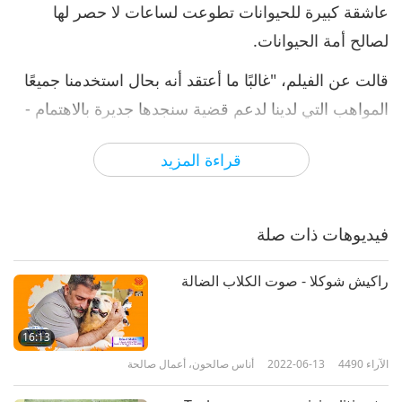
عاشقة كبيرة للحيوانات تطوعت لساعات لا حصر لها
لصالح أمة الحيوانات.
قالت عن الفيلم، "غالبًا ما أعتقد أنه بحال استخدمنا جميعًا
المواهب التي لدينا لدعم قضية سنجدها جديرة بالاهتمام -
سواء كانت مساعدة الحيوانات أو الأطفال، أو إنهاء الجوع
قراءة المزيد
أو الحد من الفقر - ​​ وسيكون العالم مكانًا أفضل بكثير.
كانت قصة ستراي ستوري من مجهودي لرد الجميل ".
فيديوهات ذات صلة
ملهمة جداً، كريستينا جورجيو! نحن نصلي من أجل أن
يعيش أصدقاؤنا من الحيوانات بالكرامة والرعاية التي
راكيش شوكلا - صوت الكلاب الضالة
يستحقونها، وأن تباركهم إنسانية واعية تتبنى الحياة
النباتية(فيغان) والمحبة لسائر الكائنات.
16:13
الآراء
4490
2022-06-13
أناس صالحون، أعمال صالحة