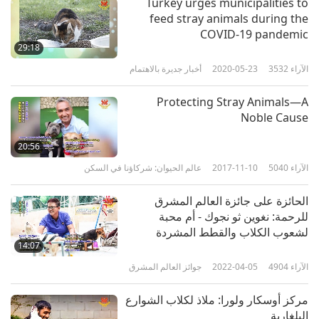
Turkey urges municipalities to
feed stray animals during the
COVID-19 pandemic
29:18
الآراء
3532
2020-05-23
أخبار جديرة بالاهتمام
Protecting Stray Animals—A
Noble Cause
20:56
الآراء
5040
2017-11-10
عالم الحيوان: شركاؤنا في السكن
الحائزة على جائزة العالم المشرق
للرحمة: نغوين ثو نجوك - أم محبة
لشعوب الكلاب والقطط المشردة
14:07
الآراء
4904
2022-04-05
جوائز العالم المشرق
مركز أوسكار ولورا: ملاذ لكلاب الشوارع
البلغارية