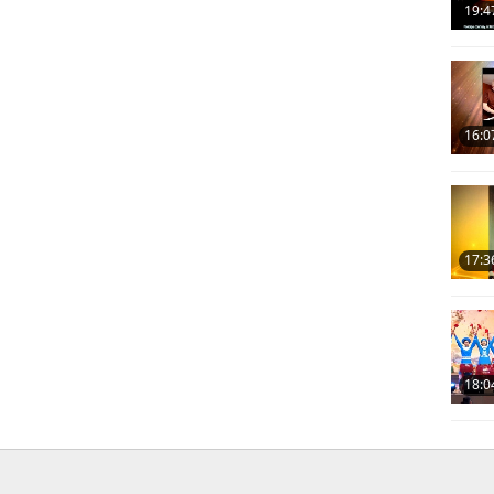
19:4
16:0
17:3
18:0