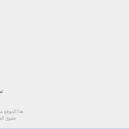
تط
هذا الموقع متوافق مع Google Chrome أو soft Edge
حقوق الط