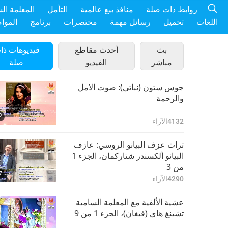
روابط ذات صلة
منافذ بيع عالمية
التأمل
المعلمة ال
اللغات
تحميل
رسائل مهمة
مختصرات
برنامج
الموا
بث
أحدث مقاطع
فيديوهات ذا
مباشر
الفيديو
صلة
جوس ستون (نباتي): صوت الامل
والرحمة
2
4132
الآراء
تراث عزف البيانو الروسي: عازف
البيانو ألكسندر شتاركمان، الجزء 1
من 3
7
4290
الآراء
عشية الألفية مع المعلمة السامية
تشينغ هاي (فيغان)، الجزء 1 من 9