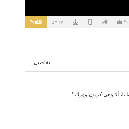
52
تفاصيل
النا، ألا وهي كربون وورك."