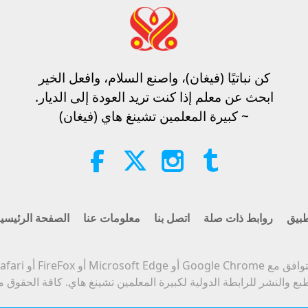
كن نباتيًا (فيغان)، واصنع السلام، وافعل الخير​
ابحث عن معلم إذا كنت تريد العودة إلى الديار.
~ كبيرة المعلمين تشينغ هاي (فيغان)
بيق
روابط ذات صلة
اتصل بنا
معلومات عنا
الصفحة الرئيسي
Micro أو FireFox أو Safari أو Opera.
بع والنشر للرابطة الدولية لكبيرة المعلمين تشينغ هاي. كافة الحقوق 