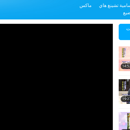
سامية تشينغ هاي
ماكس
ضيع
ت
14:5
19:2