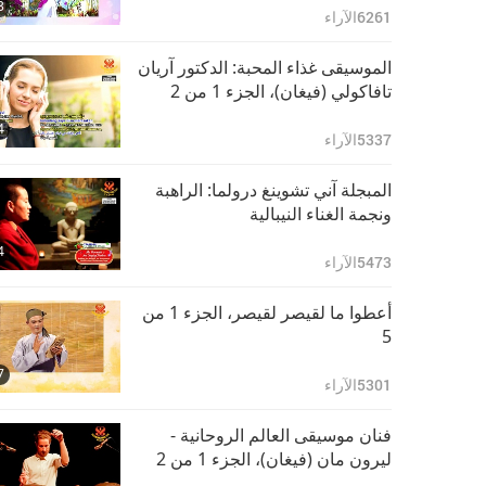
3
6261
الآراء
الموسيقى غذاء المحبة: الدكتور آريان
تافاكولي (فيغان)، الجزء 1 من 2
4
5337
الآراء
المبجلة آني تشوينغ درولما: الراهبة
ونجمة الغناء النيبالية
4
5473
الآراء
أعطوا ما لقيصر لقيصر، الجزء 1 من
5
7
5301
الآراء
فنان موسيقى العالم الروحانية -
ليرون مان (فيغان)، الجزء 1 من 2