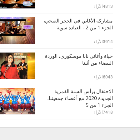
7
4813
الآراء
مشاركة الأغاني في الحجر الصحي،
الجزء 1 من 2 - العبادة سوية
7
3914
الآراء
حياة وأغاني نانا موسكوري، الوردة
البيضاء من أثينا
6
6043
الآراء
الاحتفال برأس السنة القمرية
الجديدة 2020 مع أعضاء جمعيتنا،
الجزء 1 من 5
4
7418
الآراء