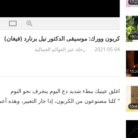
17:2
19:1
كربون وورك: موسيقى الدكتور نيل برنارد (فيغان)
2021-05-04
رحلة عبر العوالم الجمالية
15:2
اغلق عينيك ببطء شديد دع اليوم ينجرف نحو النوم
" كلنا مصنوعون من الكربون، إذا جاز التعبير، وهذه أعم
15:4