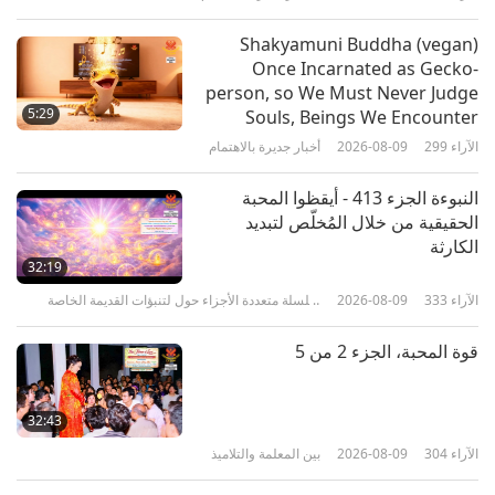
الآراء
5133
2017-11-01
رحلة عبر العوالم الجمالية
Shakyamuni Buddha (vegan)
Once Incarnated as Gecko-
Love and Grace: Supreme Master
person, so We Must Never Judge
Ching Hai Day
5:29
Souls, Beings We Encounter
الآراء
299
2026-08-09
أخبار جديرة بالاهتمام
19:05
الآراء
5532
2017-10-25
رحلة عبر العوالم الجمالية
النبوءة الجزء 413 - أيقظوا المحبة
الحقيقية من خلال المُخلّص لتبديد
Weaving in Laos: Cherished
الكارثة
Cultural Heritage
32:19
الآراء
333
2026-08-09
سلسلة متعددة الأجزاء حول لتنبؤات القديمة الخاصة
15:25
بكوكبنا
الآراء
5029
2017-10-17
رحلة عبر العوالم الجمالية
قوة المحبة، الجزء 2 من 5
An American Treasure: Composer
Burt Bachrach
32:43
الآراء
304
2026-08-09
بين المعلمة والتلاميذ
13:32
الآراء
5034
2017-10-10
رحلة عبر العوالم الجمالية