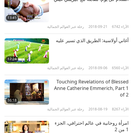
13:41
الآراء
6742
2018-09-21
رحلة عبر العوالم الجمالية
أغاني أولاسية: الطريق الذي تسير عليه
17:24
الآراء
6560
2018-09-06
رحلة عبر العوالم الجمالية
Touching Revelations of Blessed
Anne Catherine Emmerich, Part 1
of 2
16:18
الآراء
8267
2018-08-19
رحلة عبر العوالم الجمالية
امرأة روحانية في عالم احترافي، الجزء
1 من 2‏