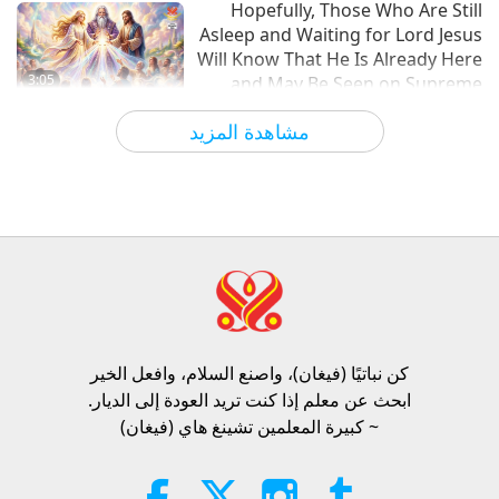
Hopefully, Those Who Are Still
Asleep and Waiting for Lord Jesus
Will Know That He Is Already Here
3:05
and May Be Seen on Supreme
Master Television
الآراء
840
2026-08-08
أخبار جديرة بالاهتمام
مشاهدة المزيد
VEG TREND NEWS FROM
AROUND THE WORLD, April to
June 2026 - Part 1 of 2
3:40
الآراء
316
2026-08-08
مختصرات
VEG TREND NEWS FROM
AROUND THE WORLD, April to
June 2026 - Part 2 of 2
كن نباتيًا (فيغان)، واصنع السلام، وافعل الخير​
4:58
ابحث عن معلم إذا كنت تريد العودة إلى الديار.
الآراء
278
2026-08-08
مختصرات
~ كبيرة المعلمين تشينغ هاي (فيغان)
قوة المحبة، الجزء 1 من 5