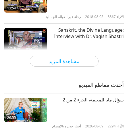
13:54
الآراء
8867
2018-08-03
رحلة عبر العوالم الجمالية
Sanskrit, the Divine Language:
Interview with Dr. Vagish Shastri
22:16
الآراء
7264
2018-07-27
رحلة عبر العوالم الجمالية
مشاهدة المزيد
Royal Palaces of Abomey, Benin
أحدث مقاطع الفيديو
15:51
الآراء
5393
2017-11-08
رحلة عبر العوالم الجمالية
سؤال مابا للمعلمة، الجزء 2 من 2
God Blessed Costa Rica
26:55
الآراء
2294
2026-08-09
أخبار جديرة بالاهتمام
18:43