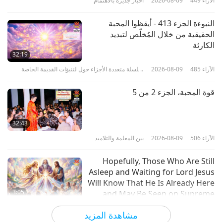
الآراء
449
2026-08-09
أخبار جديرة بالاهتمام
40:58
الآراء
2748
2023-10-29
أخبار جديرة بالاهتمام
النبوءة الجزء 413 - أيقظوا المحبة
الحقيقية من خلال المُخلّص لتبديد
أخبار جديرة بالاهتمام
الكارثة
32:19
الآراء
485
2026-08-09
سلسلة متعددة الأجزاء حول لتنبؤات القديمة الخاصة
42:14
بكوكبنا
الآراء
2939
2023-10-28
أخبار جديرة بالاهتمام
قوة المحبة، الجزء 2 من 5
أخبار جديرة بالاهتمام
32:43
الآراء
506
2026-08-09
بين المعلمة والتلاميذ
49:17
الآراء
2653
2023-10-27
أخبار جديرة بالاهتمام
Hopefully, Those Who Are Still
Asleep and Waiting for Lord Jesus
Will Know That He Is Already Here
3:05
and May Be Seen on Supreme
Master Television
الآراء
900
2026-08-08
أخبار جديرة بالاهتمام
مشاهدة المزيد