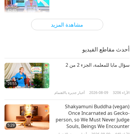
realized, in Heaven’s infinite benevolence.
42:45
الآراء
2428
2023-10-31
أخبار جديرة بالاهتمام
مشاهدة المزيد
المعلم المطلق: الابن الوحيد لله
أحدث مقاطع الفيديو
1:01:26
الآراء
26653
2023-10-30
أخبار جديرة بالاهتمام
سؤال مابا للمعلمة، الجزء 2 من 2
أخبار جديرة بالاهتمام
26:55
الآراء
3206
2026-08-09
أخبار جديرة بالاهتمام
40:54
الآراء
2555
2023-10-30
أخبار جديرة بالاهتمام
Shakyamuni Buddha (vegan)
Once Incarnated as Gecko-
أخبار جديرة بالاهتمام
person, so We Must Never Judge
5:29
Souls, Beings We Encounter