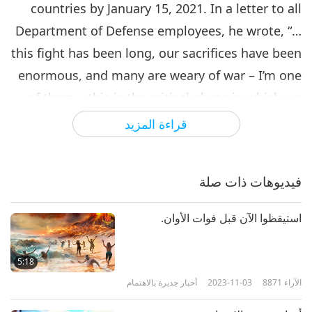
countries by January 15, 2021. In a letter to all
Department of Defense employees, he wrote, “…
this fight has been long, our sacrifices have been
enormous, and many are weary of war – I’m one
of them… this is the critical phase in which we
transition our efforts from a leadership to
قراءة المزيد
supporting role. We are not a people of
perpetual war. It is the antithesis of everything
فيديوهات ذات صلة
for which we stand and for which our ancestors
fought. All wars must end.” President Trump, a
استيقظوا الآن قبل فوات الأوان.
Shining World Peace Leader Award and Shining
World Leadership Award for Compassion
5:18
laureate, has been supporting peace on the
الآراء
8871
2023-11-03
أخبار جديرة بالاهتمام
Korean peninsula and has recently mediated