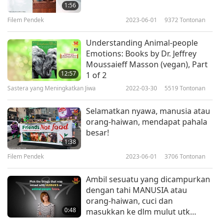
1:56
Filem Pendek
2023-06-01
9372
Tontonan
Understanding Animal-people
Emotions: Books by Dr. Jeffrey
Moussaieff Masson (vegan), Part
12:57
1 of 2
Sastera yang Meningkatkan Jiwa
2022-03-30
5519
Tontonan
Selamatkan nyawa, manusia atau
orang-haiwan, mendapat pahala
besar!
1:38
Filem Pendek
2023-06-01
3706
Tontonan
Ambil sesuatu yang dicampurkan
dengan tahi MANUSIA atau
orang-haiwan, cuci dan
0:48
masukkan ke dlm mulut utk