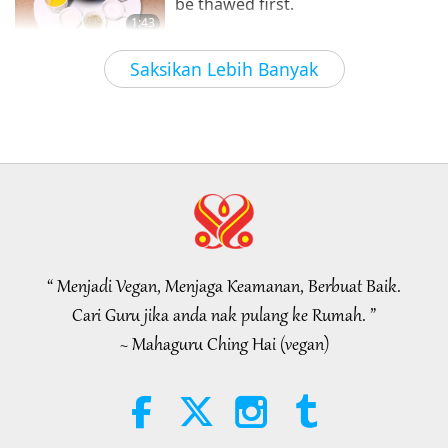
be thawed first.
saves over 100 animals annually
1:43
Berita Wajar Diberi Perhatian
2026-08-09
323
Tontonan
1:24
Saksikan Lebih Banyak
Berita Wajar Diberi Perhatian
2021-05-02
7119
Tontonan
Ramalan Bahagian 413 –
Bangkitkan Kasih Sayang Sebenar
Kuatkuasakan Semula Undang-
dengan Penyelamat untuk
undang Haiwan untuk Dunia
32:19
Hilangkan Malapetaka
Vegan
Siri Ramalan Silam tentang Planet Kita
2026-08-09
768
Tontonan
4:10
Filem Pendek
2021-11-09
8377
Tontonan
Kuasa Kasih Sayang, Bahagian 2
daripada 5
“ Menjadi Vegan, Menjaga Keamanan, Berbuat Baik.
32:43
Cari Guru jika anda nak pulang ke Rumah. ”
Antara Guru dengan Anak Murid
2026-08-09
769
Tontonan
~ Mahaguru Ching Hai (vegan)
Hopefully, Those Who Are Still
Asleep and Waiting for Lord Jesus
Will Know That He Is Already Here
3:05
and May Be Seen on Supreme