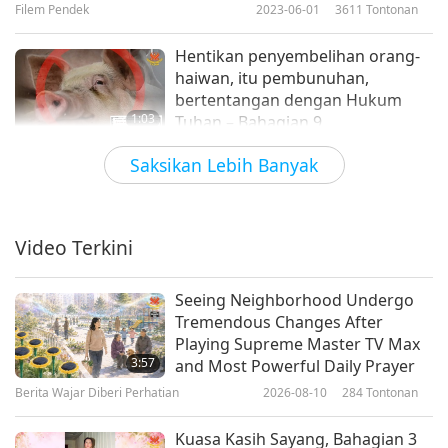
dimakan. Tak boleh??
Filem Pendek
2023-06-01
3611
Tontonan
Hentikan penyembelihan orang-
haiwan, itu pembunuhan,
bertentangan dengan Hukum
1:03
Tuhan – Bahagian 9
Filem Pendek
2022-01-15
5413
Tontonan
Saksikan Lebih Banyak
Undang-undang Perlindungan
Haiwan di Seluruh Dunia –
Bahagian 3
Video Terkini
6:38
Filem Pendek
2020-09-07
8978
Tontonan
Seeing Neighborhood Undergo
Tremendous Changes After
Wake Up Now Before It Is Too
Playing Supreme Master TV Max
Late
3:57
and Most Powerful Daily Prayer
Berita Wajar Diberi Perhatian
2026-08-10
284
Tontonan
5:18
Berita Wajar Diberi Perhatian
2023-11-03
8875
Tontonan
Kuasa Kasih Sayang, Bahagian 3