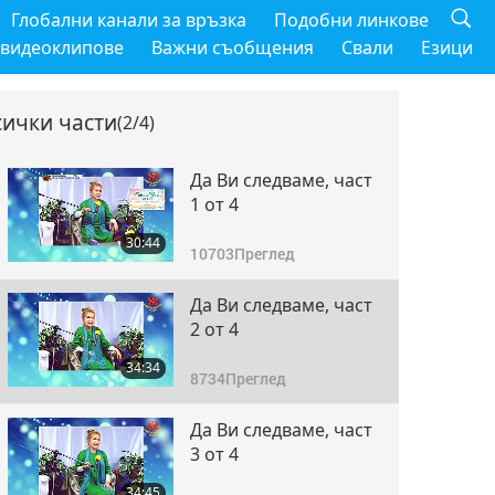
Глобални канали за връзка
Подобни линкове
 видеоклипове
Важни съобщения
Свали
Езици
сички части
(2/4)
Да Ви следваме, част
1 от 4
30:44
10703
Преглед
Да Ви следваме, част
2 от 4
34:34
8734
Преглед
Да Ви следваме, част
3 от 4
34:45