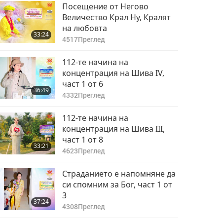
Посещение от Негово
Величество Крал Ну, Кралят
на любовта
33:24
4517
Преглед
112-те начина на
концентрация на Шива IV,
част 1 от 6
36:49
4332
Преглед
112-те начина на
концентрация на Шива III,
част 1 от 8
33:21
4623
Преглед
Страданието е напомняне да
си спомним за Бог, част 1 от
3
37:24
4308
Преглед