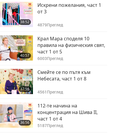
Искрени пожелания, част 1
от 3
38:52
4879
Преглед
Крал Мара споделя 10
правила на физическия свят,
част 1 от 5
40:57
6003
Преглед
Смейте се по пътя към
Небесата, част 1 от 8
37:55
4561
Преглед
112-те начина на
концентрация на Шива II,
част 1 от 4
36:56
5187
Преглед