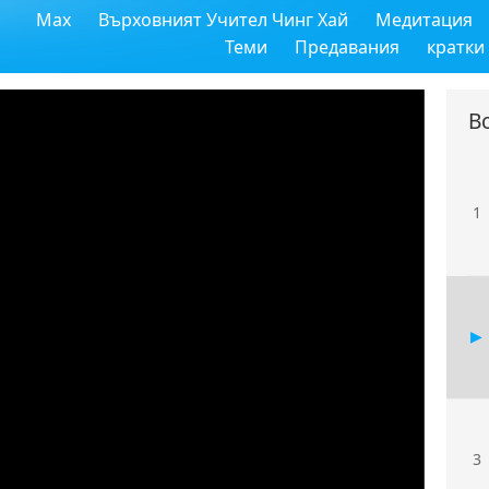
Max
Върховният Учител Чинг Хай
Медитация
Теми
Предавания
кратки
В
1
3