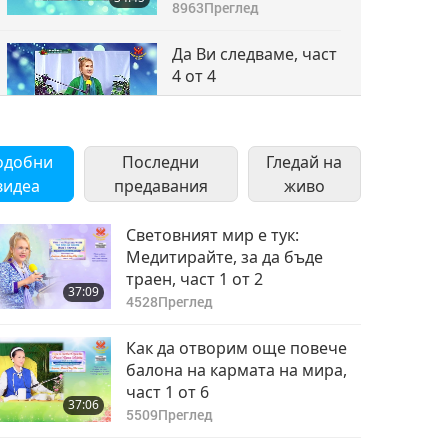
8963
Преглед
Да Ви следваме, част
4 от 4
33:33
9450
Преглед
одобни
Последни
Гледай на
видеа
предавания
живо
Световният мир е тук:
Медитирайте, за да бъде
траен, част 1 от 2
37:09
4528
Преглед
Как да отворим още повече
балона на кармата на мира,
част 1 от 6
37:06
5509
Преглед