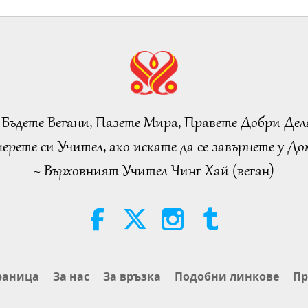
 Бъдете Вегани, Пазете Мира, Правете Добри Дел
ерете си Учител, ако искате да се завърнете у Дом
~ Върховният Учител Чинг Хай (веган)
раница
За нас
За връзка
Подобни линкове
Пр