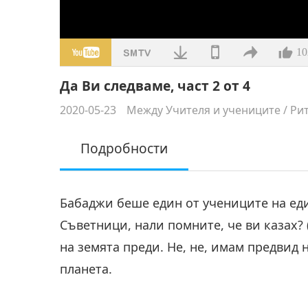
10
Да Ви следваме, част 2 от 4
2020-05-23
Между Учителя и учениците
/
Рит
Подробности
Бабаджи беше един от учениците на еди
Съветници, нали помните, че ви казах? 
на земята преди. Не, не, имам предвид н
планета.