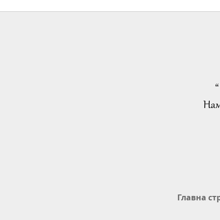
“
Нам
Главна ст