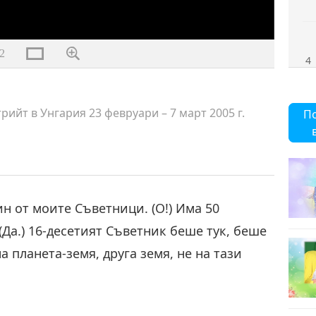
2
4
рийт в Унгария 23 февруари – 7 март 2005 г.
П
н от моите Съветници. (О!) Има 50
(Да.) 16-десетият Съветник беше тук, беше
а планета-земя, друга земя, не на тази