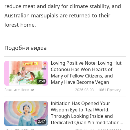
reduce meat and dairy for climate stability, and
Важните Новини
2020-05-06
3284
Преглед
Australian marsupials are returned to their
Важните Новини
forest home.
7
29:32
Подобни видеа
Важните Новини
2020-05-07
3321
Преглед
Важните Новини
Loving Positive Note: Loving Hut
Cotonou Has Won Hearts of
8
Many of Fellow Citizens, and
26:33
3:58
Many Have Become Vegan
Важните Новини
2020-05-08
3144
Преглед
Важните Новини
2026-08-03
1061
Преглед
Важните Новини
Initiation Has Opened Your
Wisdom Eye to Real World.
9
Through Looking Inside and
32:24
2:47
Dedicated Quan Yin meditation
Practice, More Will Continue to Be
Важните Новини
2020-05-09
3232
Преглед