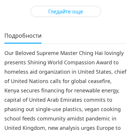
3
34:54
Гледайте още
Важните Новини
2020-05-03
3323
Преглед
Важните Новини
Подробности
4
33:42
Our Beloved Supreme Master Ching Hai lovingly
Важните Новини
2020-05-04
208
Преглед
presents Shining World Compassion Award to
Важните Новини
homeless aid organization in United States, chief
of United Nations calls for global ceasefire,
5
27:48
Kenya secures financing for renewable energy,
Важните Новини
2020-05-05
3119
Преглед
capital of United Arab Emirates commits to
phasing out single-use plastics, vegan cooking
Важните Новини
school feeds community amidst pandemic in
6
United Kingdom, new analysis urges Europe to
28:44