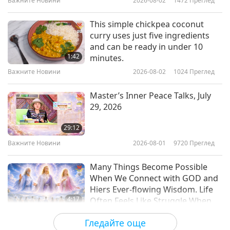
Важните Новини
2026-08-02
1472
Преглед
Revealed to You
Важните Новини
This simple chickpea coconut
curry uses just five ingredients
10
and can be ready in under 10
31:51
1:42
minutes.
Важните Новини
2020-05-10
3165
Преглед
Важните Новини
2026-08-02
1024
Преглед
Важните Новини
Master’s Inner Peace Talks, July
29, 2026
31:17
29:12
Важните Новини
2020-05-11
3522
Преглед
Важните Новини
2026-08-01
9720
Преглед
Важните Новини
Many Things Become Possible
When We Connect with GOD and
12
Hiers Ever-flowing Wisdom. Life
31:03
4:17
Often Feels Like Struggle When
We Rely Solely on Our Ego
Важните Новини
2020-05-12
3486
Преглед
Важните Новини
2026-08-01
1450
Преглед
Гледайте още