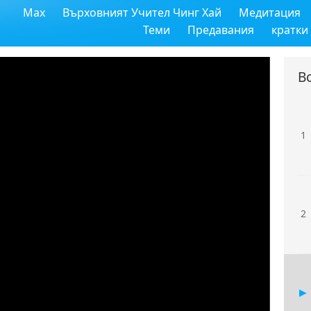
Max
Върховният Учител Чинг Хай
Медитация
Теми
Предавания
кратки
В
1
2