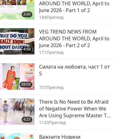
AROUND THE WORLD, April to
June 2026 - Part 1 of 2
3:40
184
Преглед
VEG TREND NEWS FROM
AROUND THE WORLD, April to
June 2026 - Part 2 of 2
4:58
171
Преглед
Силата на любовта, част 1 от
5
38:08
737
Преглед
There Is No Need to Be Afraid
of Negative Power When We
Are Using Supreme Master TV
4:25
Max Because Energy
1123
Преглед
Generated from It Is Far More
Powerful than Any Negative
Важните Новини