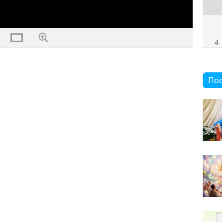
4
Пос
5