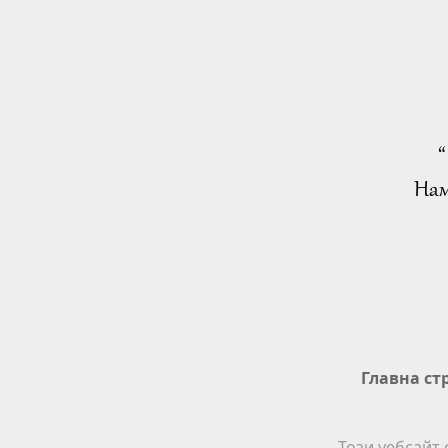
“
Нам
Главна ст
Този уебсайт 