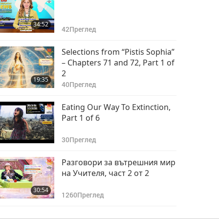
Entity
34:52
42
Преглед
Selections from “Pistis Sophia”
– Chapters 71 and 72, Part 1 of
2
19:35
40
Преглед
Eating Our Way To Extinction,
Part 1 of 6
30
Преглед
Разговори за вътрешния мир
на Учителя, част 2 от 2
30:54
1260
Преглед