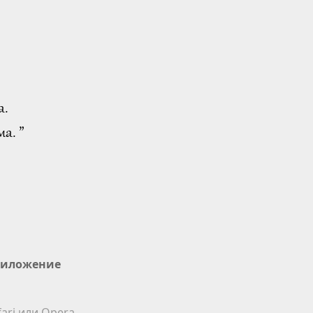
а.
а. ”
иложение
ari или Opera.