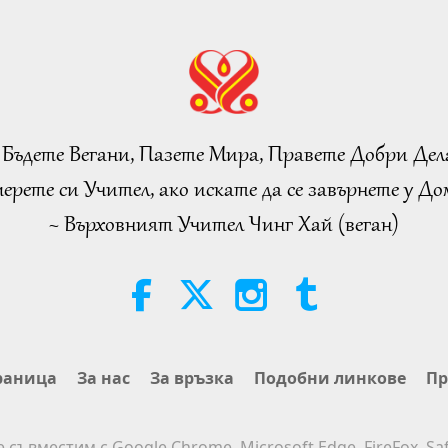
 Бъдете Вегани, Пазете Мира, Правете Добри Дел
ерете си Учител, ако искате да се завърнете у Дом
~ Върховният Учител Чинг Хай (веган)
раница
За нас
За връзка
Подобни линкове
Пр
е съвместим с Google Chrome, Microsoft Edge, FireFox, Saf