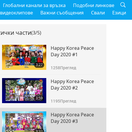
Глобални канали за връзка
Подобни линкове
 видеоклипове
Важни съобщения
Свали
Езици
сички части
(3/5)
Happy Korea Peace
Day 2020 #1
3:27
1258
Преглед
Happy Korea Peace
Day 2020 #2
3:59
1195
Преглед
Happy Korea Peace
Day 2020 #3
3:32