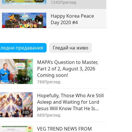
1242
Преглед
Happy Korea Peace
Day 2020 #4
7:21
1355
Преглед
ледни предавания
Гледай на живо
Happy Korea Peace
Day 2020 #5
MAPA’s Question to Master,
4:25
Part 2 of 2, August 3, 2026
1236
Преглед
Coming soon!
1:41
789
Преглед
Hopefully, Those Who Are Still
Asleep and Waiting for Lord
Jesus Will Know That He Is
3:05
Already Here and May Be Seen
685
Преглед
on Supreme Master Television
VEG TREND NEWS FROM