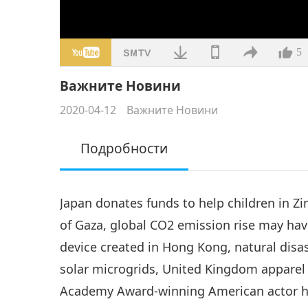
5
Важните Новини
2020-04-12
Важните Новини
Подробности
Japan donates funds to help children in Z
of Gaza, global CO2 emission rise may hav
device created in Hong Kong, natural disast
solar microgrids, United Kingdom appare
Academy Award-winning American actor he