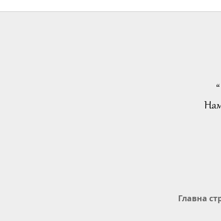
“
Нам
Главна ст