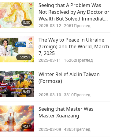
Важните Новини
Aches Throughout Our Daily
Seeing that A Problem Was
Lives
Not Resolved by Any Doctor or
2020-04-20
3292
Wealth But Solved Immediately
42:27
3:30
Преглед
After Initiation
2025-03-12
2961
Преглед
Важните Новини
The Way to Peace in Ukraine
(Ureign) and the World, March
2020-04-21
3231
7, 2025
43:07
1:29:51
Преглед
2025-03-11
16262
Преглед
Важните Новини
Winter Relief Aid in Taiwan
(Formosa)
2020-04-22
3177
36:44
9:45
Преглед
2025-03-10
3310
Преглед
Важните Новини
Seeing that Master Was
Master Xuanzang
2020-04-23
3231
28:45
4:37
Преглед
2025-03-09
4365
Преглед