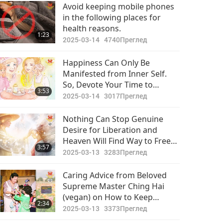
Важните Новини
Enormously Increase Blessings
Avoid keeping mobile phones
Around Them
in the following places for
2020-04-16
3390
health reasons.
29:23
1:23
Преглед
2025-03-14
4740
Преглед
Важните Новини
Happiness Can Only Be
Manifested from Inner Self.
2020-04-17
3477
So, Devote Your Time to
28:33
3:53
Преглед
Practicing Quan Yin
2025-03-14
3017
Преглед
Meditation to Be Less Affected
Важните Новини
by Karmic Entanglement
Nothing Can Stop Genuine
Desire for Liberation and
2020-04-18
3138
Heaven Will Find Way to Free
29:44
3:57
Преглед
You If that Is All You Want
2025-03-13
3283
Преглед
Важните Новини
Caring Advice from Beloved
Supreme Master Ching Hai
2020-04-19
3168
(vegan) on How to Keep
44:28
2:34
Преглед
Ourselves Free from
2025-03-13
3373
Преглед
Unnecessary Body Pain and