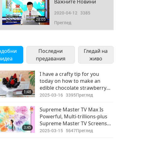
Важните Новини
2020-04-12
3385
28:05
Преглед
Важните Новини
2020-04-13
3227
одобни
Последни
Гледай на
30:53
видеа
предавания
Преглед
живо
Важните Новини
I have a crafty tip for you
today on how to make an
2020-04-14
3265
edible chocolate strawberry
31:01
1:48
Преглед
bouquet.
2025-03-16
3395
Преглед
Важните Новини
Supreme Master TV Max Is
Powerful, Multi-trillions-plus
2020-04-15
3388
Supreme Master TV Screens
28:45
3:45
Преглед
Newly Available Free Tool
2025-03-15
5647
Преглед
Anyone Can Use Anywhere to