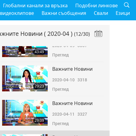
Важните Новини
Глобални канали за връзка
Подобни линкове
2020-04-08
3203
 видеоклипове
Важни съобщения
Свали
Езици
41:24
Преглед
ажните Новини
( 2020-04 )
(12/30)
Важните Новини
2020-04-09
3357
43:49
Преглед
Важните Новини
2020-04-10
3318
29:23
Преглед
Важните Новини
2020-04-11
3327
29:09
Преглед