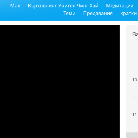
Max
Върховният Учител Чинг Хай
Медитация
8
Теми
Предавания
кратки
В
9
10
11