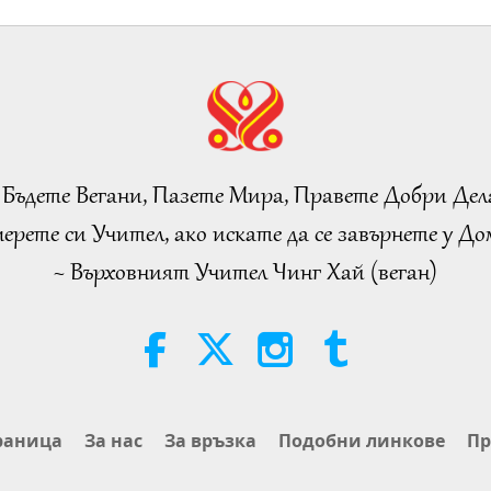
24
25
 Бъдете Вегани, Пазете Мира, Правете Добри Дел
ерете си Учител, ако искате да се завърнете у Дом
~ Върховният Учител Чинг Хай (веган)
26
27
раница
За нас
За връзка
Подобни линкове
Пр