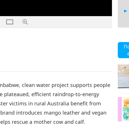
13
П
14
imbabwe, clean water project supports people
e plateaued, efficient raindrop-to-energy
er victims in rural Australia benefit from
15
l brand introduces mango leather and vegan
lps rescue a mother cow and calf.