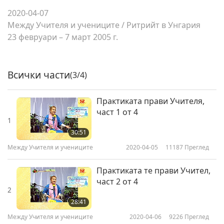
2020-04-07
Между Учителя и учениците
/
Ритрийт в Унгария
23 февруари – 7 март 2005 г.
Всички части
(3/4)
Практиката прави Учителя,
част 1 от 4
1
30:51
Между Учителя и учениците
2020-04-05
11187
Преглед
Практиката те прави Учител,
част 2 от 4
2
28:41
Между Учителя и учениците
2020-04-06
9226
Преглед