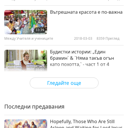
Вътрешната красота е по-важна
33:39
Между Учителя и учениците
2018-03-03
8359
Преглед
Будистки истории: „Един
брамин` & `Няма такъв огън
като похотта,` - част 1 от 4
35:01
Между Учителя и учениците
2018-02-27
8805
Преглед
Гледайте още
Трудолюбивият и великодушен
принц - част 1 от 3
Последни предавания
44:48
Между Учителя и учениците
2018-02-24
6823
Преглед
Hopefully, Those Who Are Still
Asleep and Waiting for Lord Jesus