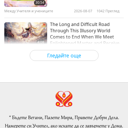
осъзнаете нашата
30:54
планетоспасяваща сила - част 1
Между Учителя и учениците
2026-08-07
1042
Преглед
41:49
от 2
Между Учителя и учениците
2018-02-11
7952
Преглед
The Long and Difficult Road
Through This Illusory World
Comes to End When We Meet
4:08
Enlightened Master and Receive
Initiation
Важните Новини
2026-08-06
1023
Преглед
Гледайте още
Важните Новини
35:06
Важните Новини
2026-08-06
272
Преглед
Islamic Ethics on Water:
Selections from the Hadith, Part 2
of 2
“ Бъдете Вегани, Пазете Мира, Правете Добри Дела.
21:43
Намерете си Учител, ако искате да се завърнете у Дома.