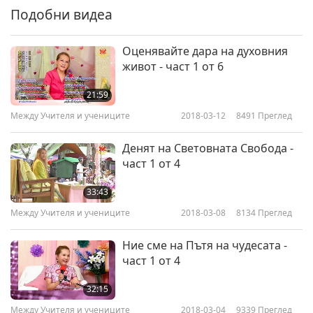
Подобни видеа
Оценявайте дара на духовния
живот - част 1 от 6
21:59
Между Учителя и учениците
2018-03-12
8491
Преглед
Денят на Световната Свобода -
част 1 от 4
33:43
Между Учителя и учениците
2018-03-08
8134
Преглед
Ние сме на Пътя на чудесата -
част 1 от 4
32:15
Между Учителя и учениците
2018-03-04
9339
Преглед