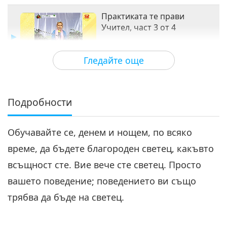
Практиката те прави
Учител, част 3 от 4
27:44
Гледайте още
Между Учителя и учениците
2020-04-07
8770
Преглед
Практиката те прави Учител,
част 4 от 4
Подробности
4
28:25
Обучавайте се, денем и нощем, по всяко
Между Учителя и учениците
2020-04-08
8577
Преглед
време, да бъдете благороден светец, какъвто
всъщност сте. Вие вече сте светец. Просто
вашето поведение; поведението ви също
трябва да бъде на светец.