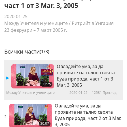
част 1 от 3 Mar. 3, 2005
2020-01-25
Между Учителя и учениците
/
Ритрийт в Унгария
23 февруари – 7 март 2005 г.
Всички части
(1/3)
Овладейте ума, за да
проявите напълно своята
Буда природа, част 1 от 3
33:25
Mar. 3, 2005
Между Учителя и учениците
2020-01-25
12581
Преглед
Овладейте ума, за да
проявите напълно своята
2
Буда природа, част 2 от 3 Mar.
30:07
3, 2005