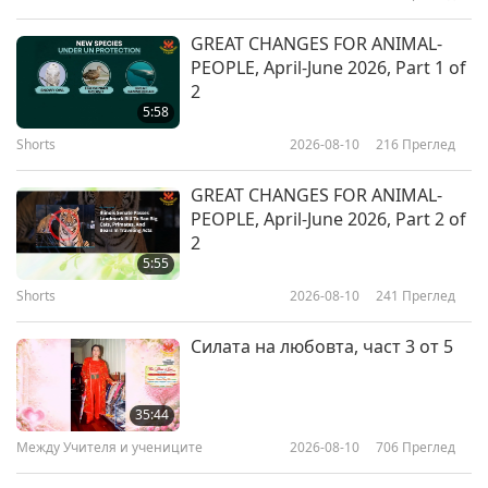
духовно развитие
Между Учителя и учениците
2019-05-13
22586
Преглед
GREAT CHANGES FOR ANIMAL-
PEOPLE, April-June 2026, Part 1 of
От Първоначалната Вселена до
2
нашия свят: Истинската Любов
5:58
никога не се променя, част 1 от
Shorts
2026-08-10
216
Преглед
36:32
10
Между Учителя и учениците
2019-04-26
9310
Преглед
GREAT CHANGES FOR ANIMAL-
PEOPLE, April-June 2026, Part 2 of
The Real Love, Part 1 of 3, Aug. 04,
2
2015
5:55
Shorts
2026-08-10
241
Преглед
36:27
Между Учителя и учениците
2019-04-23
7385
Преглед
Силата на любовта, част 3 от 5
Щастливата енергия е много
добра за всички, част 1 от 1
35:44
Между Учителя и учениците
2026-08-10
706
Преглед
39:55
Между Учителя и учениците
2019-04-22
8047
Преглед