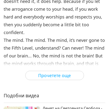
doesn’t need it, it does help. Because if you let
the arrogance come to your head, if you work
hard and everybody worships and respects you,
then you suddenly become a little bit too
confident.
The mind. The mind. The mind, it’s never gone to
the Fifth Level, understand? Can never! The mind
of our brain... No, the mind is not the brain! But
the mind works through the brain, and that is
even worse! So, it’s not just that you have some
Прочетете още
billions of points, you become Buddhas, and
that’s that. You have to remember to refine your
character and to train your mind to be efficient
Подобни видеа
in every way possible, and to direct the mind
Денят на Световната Свобода -