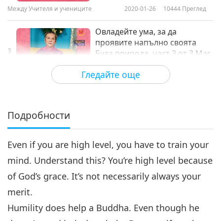
Между Учителя и учениците
2020-01-26
10444
Преглед
Овладейте ума, за да
проявите напълно своята
3
Буда природа, част 3 от 3 Mar.
29:56
3, 2005
Гледайте още
Между Учителя и учениците
2020-01-27
9870
Преглед
Подробности
Even if you are high level, you have to train your
mind. Understand this? You’re high level because
of God’s grace. It’s not necessarily always your
merit.
Humility does help a Buddha. Even though he