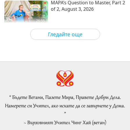
MAPA’s Question to Master, Part 2
of 2, August 3, 2026
26:55
Важните Новини
2026-08-09
6491
Преглед
Гледайте още
Важните Новини
34:10
Важните Новини
2026-08-09
195
Преглед
Пророчество част 413 –
Събуждане на истинската
Любов със Спасителя, за да
“ Бъдете Вегани, Пазете Мира, Правете Добри Дела.
32:19
разсеем бедствията
Намерете си Учител, ако искате да се завърнете у Дома.
Поредица за древните предсказания
2026-08-09
989
Преглед
”
за нашата планета
~ Върховният Учител Чинг Хай (веган)
Eating Our Way To Extinction,