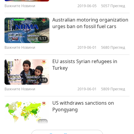
Важните Новини
2019-06-05
5057
Преглед
Australian motoring organization
urges ban on fossil fuel cars
1:17
Важните Новини
2019-06-01
5680
Преглед
EU assists Syrian refugees in
Turkey
1:14
Важните Новини
2019-06-01
5809
Преглед
US withdraws sanctions on
Pyongyang
1:00
Важните Новини
2019-06-01
4726
Преглед