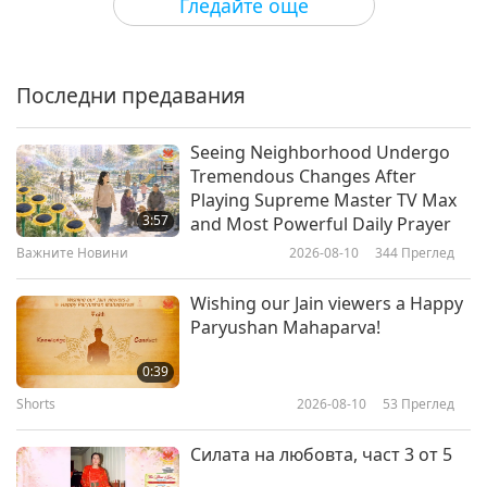
Гледайте още
UN supports sustainable clothing
made with surplus woodchips
Последни предавания
0:55
Важните Новини
2019-06-01
5352
Преглед
Seeing Neighborhood Undergo
Tremendous Changes After
Impossible Foods increases
Playing Supreme Master TV Max
presence in Asia
3:57
and Most Powerful Daily Prayer
Важните Новини
2026-08-10
344
Преглед
1:07
Важните Новини
2019-06-01
5484
Преглед
Wishing our Jain viewers a Happy
Paryushan Mahaparva!
Irish NGOs advocate for ocean
conservation
0:39
Shorts
2026-08-10
53
Преглед
1:08
Важните Новини
2019-05-31
5721
Преглед
Силата на любовта, част 3 от 5