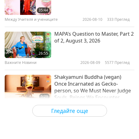
United Arab Emirates supports
green energy transition in the
35:44
Caribbean
Между Учителя и учениците
2026-08-10
333
Преглед
1:10
Важните Новини
2019-05-31
5037
Преглед
MAPA’s Question to Master, Part 2
of 2, August 3, 2026
Supreme Court of Spain upholds
animal welfare
26:55
Важните Новини
2026-08-09
5577
Преглед
1:09
Важните Новини
2019-05-31
6609
Преглед
Shakyamuni Buddha (vegan)
Once Incarnated as Gecko-
person, so We Must Never Judge
5:29
Souls, Beings We Encounter
Важните Новини
2026-08-09
711
Преглед
Гледайте още
Frozen broccoli cooks beautifully
in the air fryer without needing to
be thawed first.