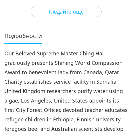
3
28:53
Гледайте още
Важните Новини
2019-12-03
3888
Преглед
Важните Новини
Подробности
4
27:19
Our Beloved Supreme Master Ching Hai
Важните Новини
2019-12-04
3413
Преглед
graciously presents Shining World Compassion
Важните Новини
Award to benevolent lady from Canada, Qatar
Charity establishes service facility in Somalia,
5
33:04
United Kingdom researchers purify water using
Важните Новини
2019-12-05
3423
Преглед
algae, Los Angeles, United States appoints its
first City Forest Officer, devoted teacher educates
Важните Новини
refugee children in Ethiopia, Finnish university
6
foregoes beef and Australian scientists develop
28:05