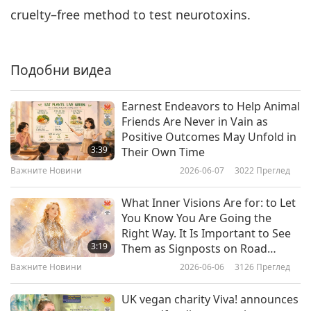
cruelty–free method to test neurotoxins.
Важните Новини
2019-12-06
3535
Преглед
Важните Новини
Подобни видеа
7
27:13
Earnest Endeavors to Help Animal
Важните Новини
2019-12-07
3377
Преглед
Friends Are Never in Vain as
Positive Outcomes May Unfold in
Важните Новини
3:39
Their Own Time
Важните Новини
2026-06-07
3022
Преглед
8
30:57
What Inner Visions Are for: to Let
Важните Новини
2019-12-08
3398
Преглед
You Know You Are Going the
Right Way. It Is Important to See
Важните Новини
3:19
Them as Signposts on Road
Home Without Being too
Важните Новини
2026-06-06
3126
Преглед
9
Attached to Them
28:30
UK vegan charity Viva! announces
Важните Новини
2019-12-09
3186
Преглед