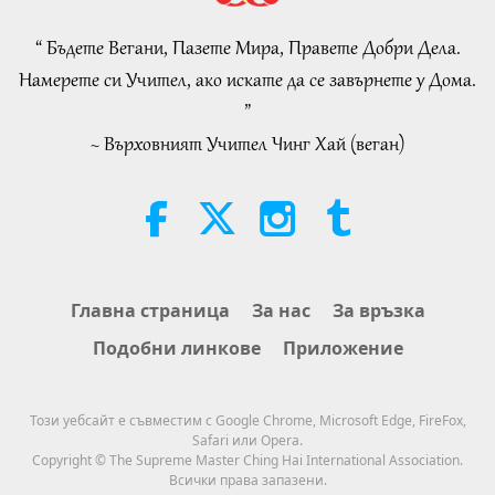
33:58
Важните Новини
2019-12-19
3586
Преглед
“ Бъдете Вегани, Пазете Мира, Правете Добри Дела.
32:52
Намерете си Учител, ако искате да се завърнете у Дома.
Важните Новини
Важните Новини
2026-08-04
341
Преглед
”
20
~ Върховният Учител Чинг Хай (веган)
An Analysis of Pleasure:
29:14
Selections from the Works of
Pierre Gassendi (vegetarian), Part
Важните Новини
2019-12-20
3395
Преглед
19:31
2 of 2
Важните Новини
Слова на Мъдростта
2026-08-04
298
Преглед
The Legend of the Star Apple
Главна страница
За нас
За връзка
31:16
Tree, Part 2 of 2
Подобни линкове
Приложение
Важните Новини
2019-12-21
3384
Преглед
36:01
Важните Новини
Културни следи по света
2026-08-04
360
Преглед
Този уебсайт е съвместим с Google Chrome, Microsoft Edge, FireFox,
Safari или Opera.
22
Climate Change Vulnerability
Copyright © The Supreme Master Ching Hai International Association.
28:52
Around the World, Part 15 of a
Всички права запазени.