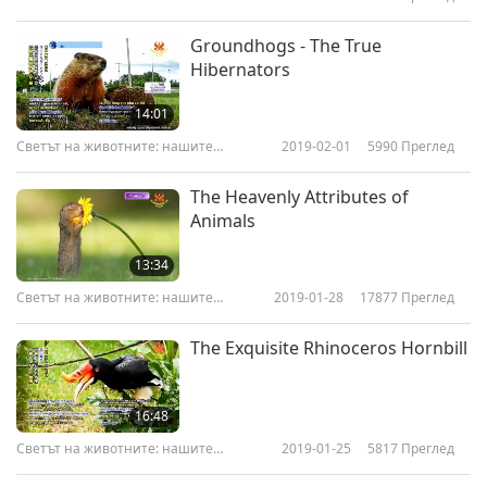
съобитатели
Groundhogs - The True
Hibernators
14:01
Светът на животните: нашите
2019-02-01
5990
Преглед
съобитатели
The Heavenly Attributes of
Animals
13:34
Светът на животните: нашите
2019-01-28
17877
Преглед
съобитатели
The Exquisite Rhinoceros Hornbill
16:48
Светът на животните: нашите
2019-01-25
5817
Преглед
съобитатели