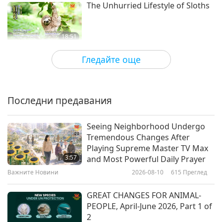
The Unhurried Lifestyle of Sloths
18:51
Светът на животните: нашите
2019-01-18
5849
Преглед
Гледайте още
съобитатели
Keeping Cozy – Winter Coats of
the Animals
Последни предавания
12:18
Светът на животните: нашите
2019-01-11
5060
Преглед
Seeing Neighborhood Undergo
съобитатели
Tremendous Changes After
The Animals Celebrate Vegan
Playing Supreme Master TV Max
New Year 2019! Part 1 of 2
3:57
and Most Powerful Daily Prayer
Важните Новини
2026-08-10
615
Преглед
14:02
Светът на животните: нашите
2019-01-01
5158
Преглед
GREAT CHANGES FOR ANIMAL-
съобитатели
PEOPLE, April-June 2026, Part 1 of
Models of Love - Brave Animal
2