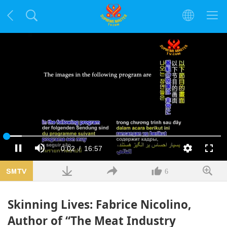
Заредено
:
7.41%
Текущо
0:02
/
Продължителност
16:57
Пауза
Без
Качество
Цял
звук
екра
време
6
Skinning Lives: Fabrice Nicolino,
Author of “The Meat Industry