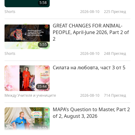
Rescuers
5:58
Shorts
2026-08-10
225
Преглед
13:29
Светът на животните: нашите
2018-12-29
6990
Преглед
GREAT CHANGES FOR ANIMAL-
съобитатели
PEOPLE, April-June 2026, Part 2 of
Jesus and the Animals
2
5:55
Shorts
2026-08-10
248
Преглед
15:45
Светът на животните: нашите
2018-12-24
8334
Преглед
Силата на любовта, част 3 от 5
съобитатели
Your Animal Pals Wish You a Very
Merry Christmas!
35:44
Между Учителя и учениците
2026-08-10
714
Преглед
19:50
Светът на животните: нашите
2018-12-21
5504
Преглед
MAPA’s Question to Master, Part 2
съобитатели
of 2, August 3, 2026
26:55