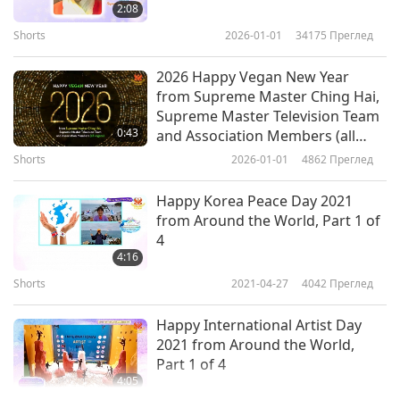
Happy Supreme Master Ching
2:08
Hai Day! Oct. 2019 #6
Shorts
2026-01-01
34175
Преглед
6
3:39
2026 Happy Vegan New Year
Shorts
2019-10-25
3255
Преглед
from Supreme Master Ching Hai,
Supreme Master Television Team
Happy Supreme Master Ching
0:43
and Association Members (all
Hai Day! Oct. 2019 #7
vegans)
Shorts
2026-01-01
4862
Преглед
7
2:41
Happy Korea Peace Day 2021
Shorts
2019-10-25
3322
Преглед
from Around the World, Part 1 of
4
4:16
Shorts
2021-04-27
4042
Преглед
Happy International Artist Day
2021 from Around the World,
Part 1 of 4
4:05