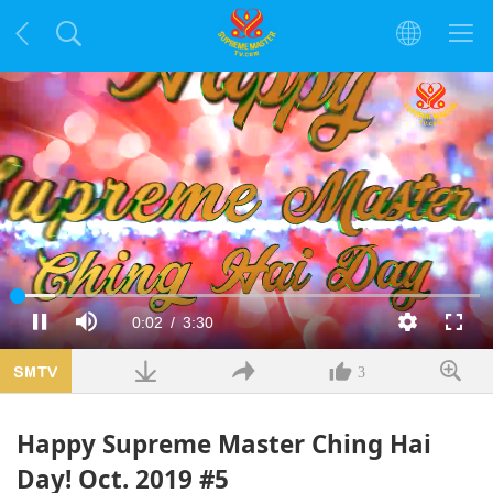
Заредено
:
9.06%
Текущо
0:02
/
Продължителност
3:30
Пауза
Без
Качество
Цял
звук
екра
време
3
Happy Supreme Master Ching Hai
Day! Oct. 2019 #5