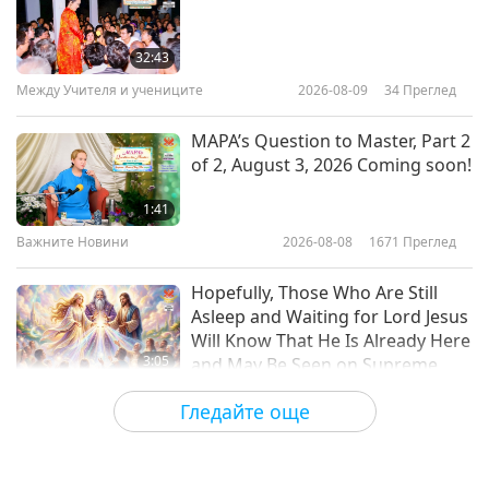
2020 Christmas Greetings from
Around the World, Part 1 of 5
32:43
Между Учителя и учениците
2026-08-09
34
Преглед
4:44
Shorts
2020-12-25
4382
Преглед
MAPA’s Question to Master, Part 2
of 2, August 3, 2026 Coming soon!
Честит Ден на бащата, част 1
1:41
Важните Новини
2026-08-08
1671
Преглед
2:21
Shorts
2019-06-16
7287
Преглед
Hopefully, Those Who Are Still
Asleep and Waiting for Lord Jesus
Will Know That He Is Already Here
3:05
and May Be Seen on Supreme
Master Television
Важните Новини
2026-08-08
808
Преглед
Гледайте още
VEG TREND NEWS FROM
AROUND THE WORLD, April to