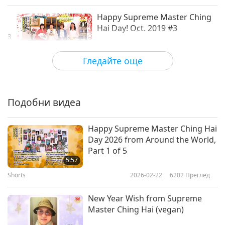
Happy Supreme Master Ching
Hai Day! Oct. 2019 #3
3
6:20
Гледайте още
Shorts
2019-10-25
3553
Преглед
Happy Supreme Master Ching
Hai Day! Oct. 2019 #4
Подобни видеа
4
4:35
Happy Supreme Master Ching Hai
Shorts
2019-10-25
3500
Преглед
Day 2026 from Around the World,
Part 1 of 5
Happy Supreme Master
5:57
Ching Hai Day! Oct. 2019 #5
Shorts
2026-02-22
6202
Преглед
3:30
New Year Wish from Supreme
Shorts
2019-10-25
3411
Преглед
Master Ching Hai (vegan)