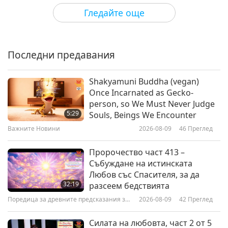
Shorts
2021-04-03
5166
Преглед
Гледайте още
Happy Supreme Master Ching Hai
Day from Around the World, Part
1 of 8
Последни предавания
4:17
Shorts
2021-02-22
4377
Преглед
Shakyamuni Buddha (vegan)
Once Incarnated as Gecko-
Happy Vegan Lunar New Year
person, so We Must Never Judge
2021 from Around the World,
5:29
Souls, Beings We Encounter
Part 1 of 4
Важните Новини
2026-08-09
46
Преглед
5:20
Shorts
2021-02-12
4566
Преглед
Пророчество част 413 –
Събуждане на истинската
Happy Vegan New Year 2021
Любов със Спасителя, за да
from Around the World, Part 1 of
32:19
разсеем бедствията
5
Поредица за древните предсказания за
2026-08-09
42
Преглед
4:49
нашата планета
Shorts
2021-01-01
3684
Преглед
Силата на любовта, част 2 от 5