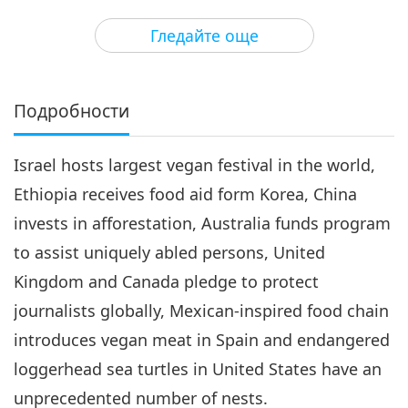
3
27:26
Гледайте още
Важните Новини
2019-10-03
3471
Преглед
Важните Новини
Подробности
4
28:05
Israel hosts largest vegan festival in the world,
Важните Новини
2019-10-04
3678
Преглед
Ethiopia receives food aid form Korea, China
Важните Новини
invests in afforestation, Australia funds program
to assist uniquely abled persons, United
5
28:04
Kingdom and Canada pledge to protect
Важните Новини
2019-10-05
3340
Преглед
journalists globally, Mexican-inspired food chain
introduces vegan meat in Spain and endangered
Важните Новини
loggerhead sea turtles in United States have an
6
unprecedented number of nests.
26:50