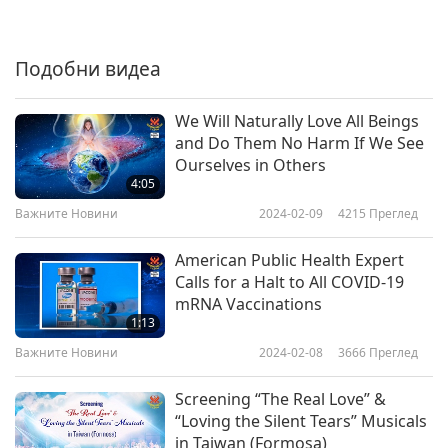
Важните Новини
2019-10-06
3580
Преглед
Подобни видеа
Важните Новини
7
We Will Naturally Love All Beings
27:57
and Do Them No Harm If We See
Ourselves in Others
Важните Новини
2019-10-07
3526
Преглед
4:05
Важните Новини
Важните Новини
2024-02-09
4215
Преглед
8
American Public Health Expert
31:20
Calls for a Halt to All COVID-19
mRNA Vaccinations
Важните Новини
2019-10-08
3413
Преглед
1:13
Важните Новини
Важните Новини
2024-02-08
3666
Преглед
9
Screening “The Real Love” &
27:12
“Loving the Silent Tears” Musicals
in Taiwan (Formosa)
Важните Новини
2019-10-09
3415
Преглед