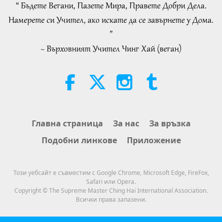
of 2
“ Бъдете Вегани, Пазете Мира, Правете Добри Дела.
27:31
21:43
Намерете си Учител, ако искате да се завърнете у Дома.
Важните Новини
2019-10-19
3127
Преглед
Слова на Мъдростта
2026-08-06
239
Преглед
”
Важните Новини
~ Върховният Учител Чинг Хай (веган)
Tammy Fry (vegan): Planting
Seeds for a Kinder World, Part 1
20
of 2
39:03
19:47
Важните Новини
2019-10-20
3513
Преглед
Веге елит
2026-08-06
207
Преглед
Важните Новини
Разговори за вътрешния мир на
Главна страница
За нас
За връзка
Учителя, част 1 от 2
21
Подобни линкове
Приложение
27:19
38:45
Важните Новини
2019-10-21
3469
Преглед
Между Учителя и учениците
2026-08-06
1225
Преглед
Този уебсайт е съвместим с Google Chrome, Microsoft Edge, FireFox,
Важните Новини
Safari или Opera.
Spanish court upholds rights of
Copyright © The Supreme Master Ching Hai International Association.
vegan meat producer in legal
Всички права запазени.
22
challenge.
27:38
2:01