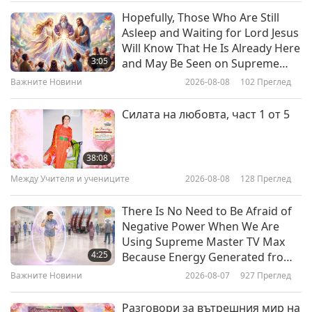
Therefore Enjoy a More
Важните Новини
Важните Новини
2024-01-30
4663
Преглед
Hopefully, Those Who Are Still
Contented Life
Asleep and Waiting for Lord Jesus
13
Spiritual Practitioners Should Not
Will Know That He Is Already Here
56:35
Have Mundane Thoughts in that
3:05
and May Be Seen on Supreme
Those Thoughts Will Come True
Важните Новини
2019-10-13
3107
Преглед
Master Television
Важните Новини
2026-08-08
102
Преглед
3:32
Важните Новини
Важните Новини
2024-01-29
4903
Преглед
Силата на любовта, част 1 от 5
14
Bearing Witness to the Karma of
28:39
Slandering Saints and
38:08
Consequences of Following Devils
Важните Новини
2019-10-14
3615
Преглед
Между Учителя и учениците
2026-08-08
128
Преглед
4:31
Важните Новини
Важните Новини
2024-01-28
4705
Преглед
There Is No Need to Be Afraid of
Negative Power When We Are
15
Sharing the Story of Playing
Using Supreme Master TV Max
46:26
“Walk the Way of Love” in the
4:25
Because Energy Generated from
Event of Vegan Promotion:
Важните Новини
2019-10-15
3362
Преглед
It Is Far More Powerful than Any
Важните Новини
2026-08-07
927
Преглед
4:19
Audience Feedback from the
Negative Entity
Video Providing an Overview of
Важните Новини
Важните Новини
2024-01-27
4149
Преглед
Разговори за вътрешния мир на
Supreme Master Ching Hai