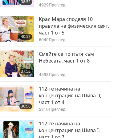
38:52
4929
Преглед
Крал Мара споделя 10
правила на физическия свят,
част 1 от 5
40:57
6040
Преглед
Смейте се по пътя към
Небесата, част 1 от 8
37:55
4598
Преглед
112-те начина на
концентрация на Шива II,
част 1 от 4
36:56
5210
Преглед
112-те начина на
концентрация на Шива I,
част 1 от 7