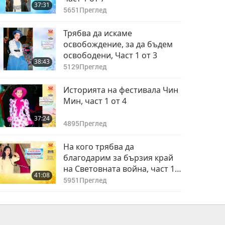
37:31
5651
Преглед
Трябва да искаме
освобождение, за да бъдем
освободени, Част 1 от 3
38:43
5129
Преглед
Историята на фестивала Чин
Мин, част 1 от 4
37:24
4895
Преглед
На кого трябва да
благодарим за бързия край
на Световната война, част 1
41:08
от 3
5951
Преглед