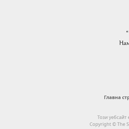
“
Нам
Главна ст
Този уебсайт 
Copyright © The S