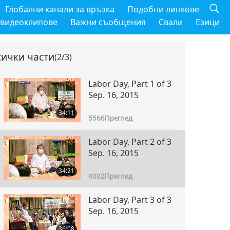
Глобални канали за връзка
Подобни линкове
 видеоклипове
Важни съобщения
Свали
Езици
сички части
(2/3)
Labor Day, Part 1 of 3
Sep. 16, 2015
34:11
5566
Преглед
Labor Day, Part 2 of 3
Sep. 16, 2015
34:21
4002
Преглед
Labor Day, Part 3 of 3
Sep. 16, 2015
36:08