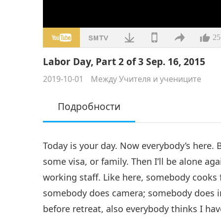
25
Labor Day, Part 2 of 3 Sep. 16, 2015
2019-10-01
Между Учителя и учениците
Подробности
Today is your day. Now everybody’s here. 
some visa, or family. Then I’ll be alone ag
working staff. Like here, somebody cooks
somebody does camera; somebody does inte
before retreat, also everybody thinks I h