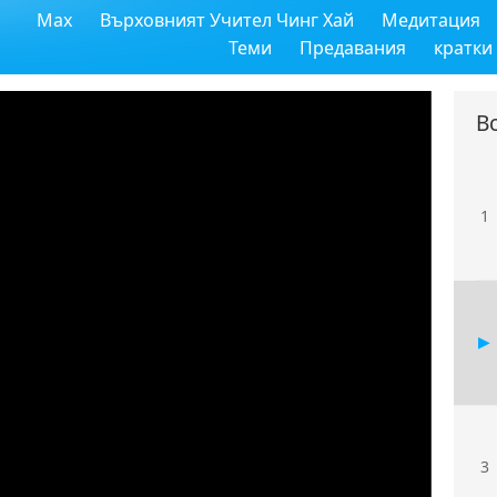
Max
Върховният Учител Чинг Хай
Медитация
Теми
Предавания
кратки
В
1
3