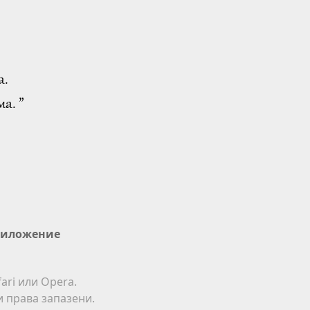
а.
а. ”
иложение
ari или Opera.
ки права запазени.