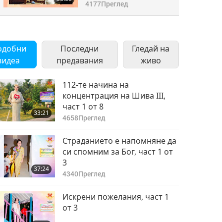
4177
Преглед
одобни
Последни
Гледай на
видеа
предавания
живо
112-те начина на
концентрация на Шива III,
част 1 от 8
33:21
4658
Преглед
Страданието е напомняне да
си спомним за Бог, част 1 от
3
37:24
4340
Преглед
Искрени пожелания, част 1
от 3