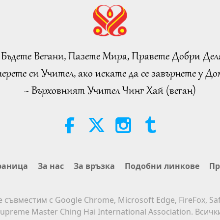
 Бъдете Вегани, Пазете Мира, Правете Добри Дел
ерете си Учител, ако искате да се завърнете у Дом
~ Върховният Учител Чинг Хай (веган)
раница
За нас
За връзка
Подобни линкове
Пр
е съвместим с Google Chrome, Microsoft Edge, FireFox, Saf
upreme Master Ching Hai International Association. Всич