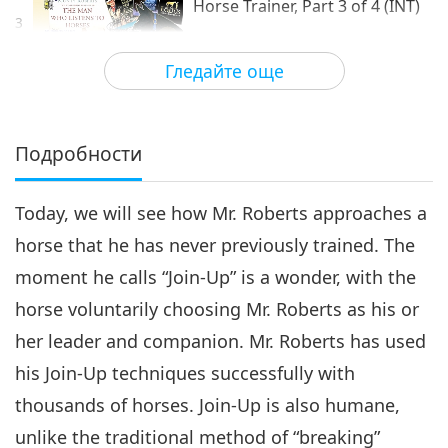
Horse Trainer, Part 3 of 4 (INT)
3
13:19
Гледайте още
Добри хора, Добри дела
2019-09-30
3881
Преглед
Monty Roberts – Trust-Based
Horse Trainer, Part 4 of 4 (INT)
Подробности
4
14:03
Today, we will see how Mr. Roberts approaches a
Добри хора, Добри дела
2019-10-07
3939
Преглед
horse that he has never previously trained. The
moment he calls “Join-Up” is a wonder, with the
horse voluntarily choosing Mr. Roberts as his or
her leader and companion. Mr. Roberts has used
his Join-Up techniques successfully with
thousands of horses. Join-Up is also humane,
unlike the traditional method of “breaking”