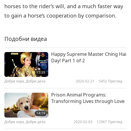
horses to the rider’s will, and a much faster way
to gain a horse’s cooperation by comparison.
Подобни видеа
Happy Supreme Master Ching Hai
Day! Part 1 of 2
15:39
Добри хора, Добри дела
2020-02-21
5452
Преглед
Prison Animal Programs:
Transforming Lives through Love
14:19
Добри хора, Добри дела
2020-02-03
12967
Преглед