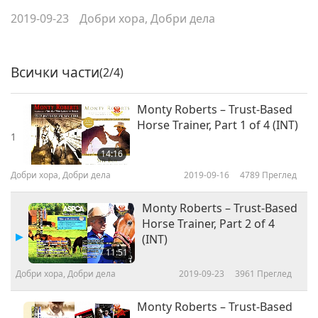
2019-09-23
Добри хора, Добри дела
Всички части
(2/4)
Monty Roberts – Trust-Based
Horse Trainer, Part 1 of 4 (INT)
1
14:16
Добри хора, Добри дела
2019-09-16
4789
Преглед
Monty Roberts – Trust-Based
Horse Trainer, Part 2 of 4
(INT)
11:51
Добри хора, Добри дела
2019-09-23
3961
Преглед
Monty Roberts – Trust-Based