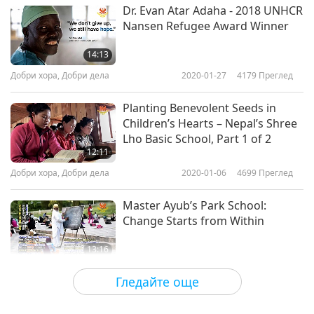
Dr. Evan Atar Adaha - 2018 UNHCR
Nansen Refugee Award Winner
14:13
Добри хора, Добри дела
2020-01-27
4179
Преглед
Planting Benevolent Seeds in
Children’s Hearts – Nepal’s Shree
Lho Basic School, Part 1 of 2
12:11
Добри хора, Добри дела
2020-01-06
4699
Преглед
Master Ayub’s Park School:
Change Starts from Within
13:16
Добри хора, Добри дела
2019-12-30
4254
Преглед
Гледайте още
Hillside Animal Sanctuary: A