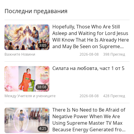
Countryside Paradise
Последни предавания
13:29
Добри хора, Добри дела
2019-12-02
4383
Преглед
Hopefully, Those Who Are Still
Asleep and Waiting for Lord Jesus
Katie Cantrell: Presenting the
Will Know That He Is Already Here
Realities of Food Sustainability
3:05
and May Be Seen on Supreme
and Animal Welfare
Master Television
Важните Новини
2026-08-08
398
Преглед
12:31
Добри хора, Добри дела
2019-11-25
5830
Преглед
Силата на любовта, част 1 от 5
The Humble Company: Dr. Noel
Abdayem’s Compassionate Heart
38:08
Между Учителя и учениците
2026-08-08
428
Преглед
15:56
Добри хора, Добри дела
2019-11-18
4898
Преглед
There Is No Need to Be Afraid of
Negative Power When We Are
RASTA Sanctuary: A Lifelong Safe
Using Supreme Master TV Max
Haven for Animals, Part 1 of 2
4:25
Because Energy Generated from
(INT)