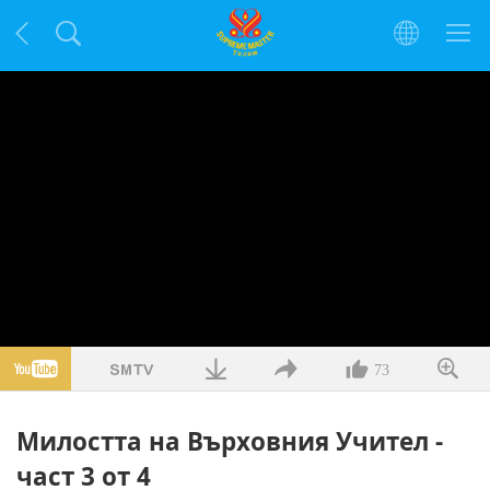
73
Милостта на Върховния Учител -
част 3 от 4