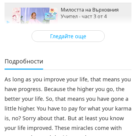
Милостта на Върховния
Учител - част 3 от 4
32:56
Гледайте още
Между Учителя и учениците
2019-09-23
8232
Преглед
Милостта на Върховния
Учител - част 4 от 4
Подробности
4
32:39
As long as you improve your life, that means you
Между Учителя и учениците
2019-09-24
8600
Преглед
have progress. Because the higher you go, the
better your life. So, that means you have gone a
little higher. You have to pay for what your karma
is, no? Sorry about that. But at least you know
your life improved. These miracles come with