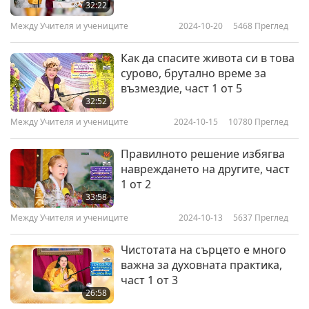
32:22
Между Учителя и учениците
2024-10-20
5468
Преглед
Как да спасите живота си в това
сурово, брутално време за
възмездие, част 1 от 5
32:52
Между Учителя и учениците
2024-10-15
10780
Преглед
Правилното решение избягва
навреждането на другите, част
1 от 2
33:58
Между Учителя и учениците
2024-10-13
5637
Преглед
Чистотата на сърцето е много
важна за духовната практика,
част 1 от 3
26:58