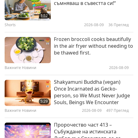
съмняваш в съвестта си!“
`Всички Вселени са одобрили и
Бог е дал Сила на Буда за
1:52
спасяването на безброй души.
Shorts
2026-08-09
36
Преглед
32:43
Буда, Велик Учител, не е просто
титла!`, част 1 от 10
Между Учителя и учениците
2024-08-22
13687
Преглед
Frozen broccoli cooks beautifully
in the air fryer without needing to
Разберете кой е истинският
be thawed first.
Учител, монах или свещеник,
част 1 от 10
Важните Новини
2026-08-09
31:27
Между Учителя и учениците
2024-08-12
8834
Преглед
Shakyamuni Buddha (vegan)
Once Incarnated as Gecko-
Благословии: Вегански
person, so We Must Never Judge
лакомства споделени от
5:29
Souls, Beings We Encounter
Учителя, част 1 от 5
Важните Новини
2026-08-09
497
Преглед
29:51
Между Учителя и учениците
2024-08-07
4935
Преглед
Пророчество част 413 –
Събуждане на истинската