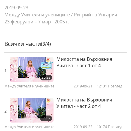
2019-09-23
Между Учителя и учениците
/
Ритрийт в Унгария
23 февруари – 7 март 2005 г.
Всички части
(3/4)
Милостта на Върховния
Учител - част 1 от 4
1
30:28
Между Учителя и учениците
2019-09-21
12131
Преглед
Милостта на Върховния
Учител - част 2 от 4
2
35:02
Между Учителя и учениците
2019-09-22
10174
Преглед