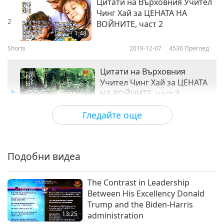
Цитати на Върховния Учител
Чинг Хай за ЦЕНАТА НА
2
ВОЙНИТЕ, част 2
1:48
Shorts
2019-12-07
4536
Преглед
Цитати на Върховния
Учител Чинг Хай за ЦЕНАТА
НА ВОЙНИТЕ, част 3
1:12
Гледайте още
Shorts
2019-12-07
4754
Преглед
Цитати на Върховния Учител
Чинг Хай за ЦЕНАТА НА
Подобни видеа
4
ВОЙНИТЕ, част 4
1:16
The Contrast in Leadership
Shorts
2019-12-07
4672
Преглед
Between His Excellency Donald
Trump and the Biden-Harris
Цитати на Върховния Учител
13:25
administration
Чинг Хай за ЦЕНАТА НА