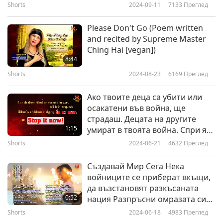
Shorts
2024-09-11
7133
Преглед
5
ВОЙНИТЕ, част 5
2:07
Please Don't Go (Poem written
Shorts
2019-12-08
5023
Преглед
and recited by Supreme Master
Ching Hai [vegan])
Цитати на Върховния Учител
8:44
Чинг Хай за ЦЕНАТА НА
Shorts
2024-08-23
6169
Преглед
6
ВОЙНИТЕ, част 6
2:35
Ако твоите деца са убити или
Shorts
2019-12-07
4460
Преглед
осакатени във война, ще
страдаш. Децата на другите
1:15
умират в твоята война. Спри я
сега! Ти знаеш какво трябва да е
Shorts
2024-06-21
4632
Преглед
за тях.
Създавай Мир Сега Нека
войниците се приберат вкъщи,
да възстановят разкъсаната
0:52
нация Разпръсни омразата си
Нека времето ти бъде в
Shorts
2024-06-18
4983
Преглед
молитви Моли Бог за прошка