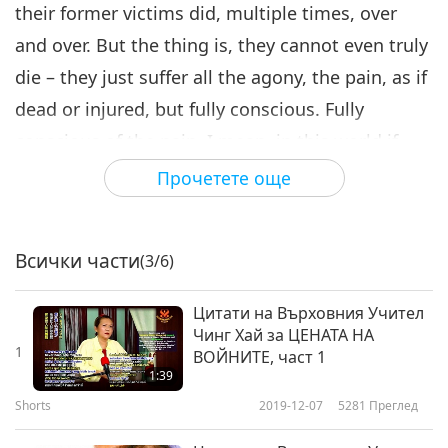
their former victims did, multiple times, over
and over. But the thing is, they cannot even truly
die – they just suffer all the agony, the pain, as if
dead or injured, but fully conscious. Fully
conscious of the pain. I mean, in this world if
you are under operation, the doctor gives you
Прочетете още
anesthesia so that you don’t feel the pain, but in
hell, no. You’re fully conscious and you’ll be
Всички части
(3/6)
feeling like that again, again, and again, non-
stop.
Цитати на Върховния Учител
Чинг Хай за ЦЕНАТА НА
1
ВОЙНИТЕ, част 1
1:39
Shorts
2019-12-07
5281
Преглед