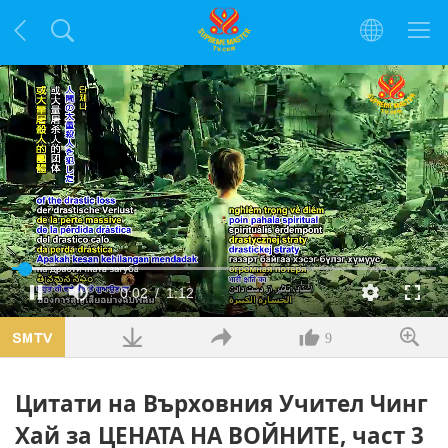
Заредено
:
34.77%
Текущо
0:02
/
Продължителност
1:12
Пауза
Без
Качество
Цял
звук
екра
време
9
Цитати на Върховния Учител Чинг
Хай за ЦЕНАТА НА ВОЙНИТЕ, част 3