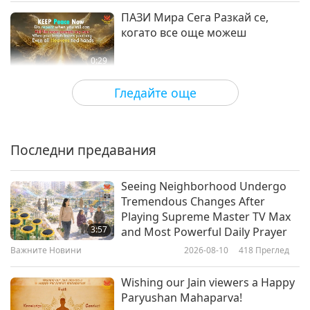
Бъди в мир след това
ПАЗИ Мира Сега Разкай се,
когато все още можеш
0:29
Shorts
2024-05-02
4980
Преглед
Гледайте още
Световни лидери: събудете се
от сън. Бъдете мирни вегански
лидери. Душите ви ще бъдат
Последни предавания
0:51
освободени завинаги.
Shorts
2024-04-19
4558
Преглед
Seeing Neighborhood Undergo
Tremendous Changes After
Бъдете Истински Лидери и
Playing Supreme Master TV Max
Правителства: Създавайте Мир.
3:57
and Most Powerful Daily Prayer
Бъдете Вегани!
Важните Новини
2026-08-10
418
Преглед
1:43
Shorts
2024-04-02
4535
Преглед
Wishing our Jain viewers a Happy
Paryushan Mahaparva!
Погледни, кои са твоето