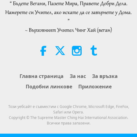
“ Бъдете Вегани, Пазете Мира, Правете Добри Дела.
29:33
34:52
Намерете си Учител, ако искате да се завърнете у Дома.
Важните Новини
2019-09-19
3519
Преглед
Важните Новини
2026-08-07
112
Преглед
”
Важните Новини
~ Върховният Учител Чинг Хай (веган)
Selections from “Pistis Sophia” –
Chapters 71 and 72, Part 1 of 2
20
27:55
19:35
Важните Новини
2019-09-20
3277
Преглед
Слова на Мъдростта
2026-08-07
129
Преглед
Важните Новини
Eating Our Way To Extinction,
Главна страница
За нас
За връзка
Part 1 of 6
21
Подобни линкове
Приложение
27:47
24:55
Важните Новини
2019-09-21
3387
Преглед
Пътешествие в сферите на красотата
2026-08-07
90
Преглед
Този уебсайт е съвместим с Google Chrome, Microsoft Edge, FireFox,
Важните Новини
Safari или Opera.
Разговори за вътрешния мир на
Copyright © The Supreme Master Ching Hai International Association.
Учителя, част 2 от 2
Всички права запазени.
22
25:43
30:54