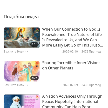
Важните Новини
2019-09-06
3386
Преглед
Подобни видеа
Важните Новини
7
When Our Connection to God Is
30:52
Reawakened, True Nature of Life
Is Revealed to Us, and We Can
Важните Новини
2019-09-07
3506
Преглед
4:10
More Easily Let Go of This Illusory
World and All That Befalls Us
Важните Новини
Важните Новини
2026-02-10
3472
Преглед
Here
8
Sharing Incredible Inner Visions
27:50
on Other Planets
Важните Новини
2019-09-08
3464
Преглед
5:26
Важните Новини
Важните Новини
2026-02-09
3406
Преглед
9
A Nation Advances Only Through
29:44
Peace: Hopefully, International
Community Can Help Poor
Важните Новини
2019-09-09
3679
Преглед