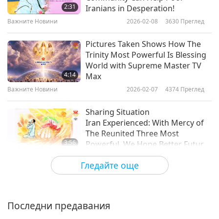
2:31
Iranians in Desperation!
Важните Новини
Важните Новини
2026-02-08
3630
Преглед
10
Pictures Taken Shows How The
29:07
Trinity Most Powerful Is Blessing
World with Supreme Master TV
Важните Новини
2019-09-10
3225
Преглед
4:14
Max
Важните Новини
Важните Новини
2026-02-07
4374
Преглед
11
Sharing Situation
29:19
Iran Experienced: With Mercy of
The Reunited Three Most
Важните Новини
2019-09-11
3559
Преглед
3:56
Powerful, We Hope Better Future
Awaits Your Country
Важните Новини
Важните Новини
2026-02-06
3234
Преглед
Гледайте още
12
26th Annual World Vegan Festival
26:31
in San Francisco, CA, USA
Важните Новини
2019-09-12
4197
Преглед
Последни предавания
6:40