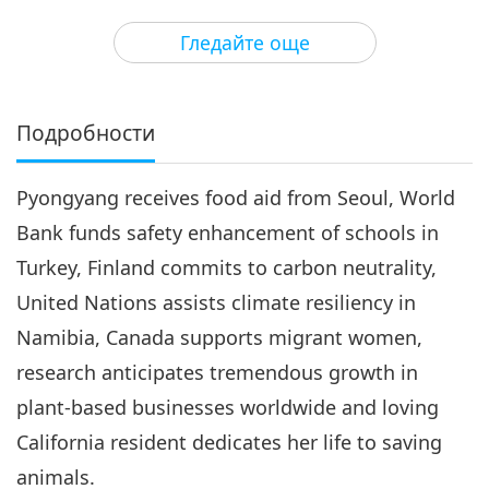
3
28:14
Гледайте още
Важните Новини
2019-09-03
3835
Преглед
Важните Новини
Подробности
29:58
Pyongyang receives food aid from Seoul, World
Важните Новини
2019-09-04
3761
Преглед
Bank funds safety enhancement of schools in
Важните Новини
Turkey, Finland commits to carbon neutrality,
United Nations assists climate resiliency in
5
38:19
Namibia, Canada supports migrant women,
Важните Новини
2019-09-05
3339
Преглед
research anticipates tremendous growth in
plant-based businesses worldwide and loving
Важните Новини
California resident dedicates her life to saving
6
animals.
29:35