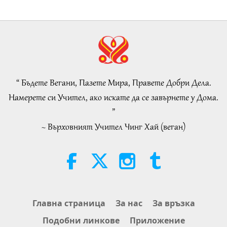
25:38
Важните Новини
2026-08-05
7461
Преглед
“Fast Charge” Is Wonderful Way
to Reconnect to GOD Within
Whenever Material World Begins
“ Бъдете Вегани, Пазете Мира, Правете Добри Дела.
3:46
to Feel Too Imposing
Намерете си Учител, ако искате да се завърнете у Дома.
Важните Новини
2026-08-05
1304
Преглед
”
~ Върховният Учител Чинг Хай (веган)
Важните Новини
38:07
Важните Новини
2026-08-05
312
Преглед
Islamic Ethics on Water:
Главна страница
За нас
За връзка
Selections from the Hadith, Part 1
Подобни линкове
Приложение
of 2