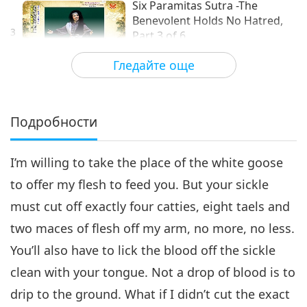
Six Paramitas Sutra -The
Benevolent Holds No Hatred,
3
Part 3 of 6
24:53
Гледайте още
Пътешествие в сферите на красотата
2019-07-18
7770
Преглед
Six Paramitas Sutra -The
Benevolent Holds No Hatred,
Подробности
4
Part 4 of 6
19:42
I’m willing to take the place of the white goose
Пътешествие в сферите на красотата
2019-07-25
6942
Преглед
to offer my flesh to feed you. But your sickle
Six Paramitas Sutra -The
must cut off exactly four catties, eight taels and
Benevolent Holds No Hatred,
5
Part 5 of 6
two maces of flesh off my arm, no more, no less.
24:38
You’ll also have to lick the blood off the sickle
Пътешествие в сферите на красотата
2019-08-01
7531
Преглед
clean with your tongue. Not a drop of blood is to
Six Paramitas Sutra -The
drip to the ground. What if I didn’t cut the exact
Benevolent Holds No Hatred,