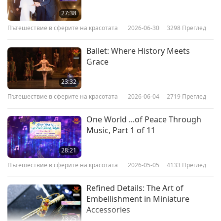
27:38
Пътешествие в сферите на красотата
2026-06-30
3298
Преглед
Ballet: Where History Meets
Grace
23:32
Пътешествие в сферите на красотата
2026-06-04
2719
Преглед
One World ...of Peace Through
Music, Part 1 of 11
28:21
Пътешествие в сферите на красотата
2026-05-05
4133
Преглед
Refined Details: The Art of
Embellishment in Miniature
Accessories
23:25