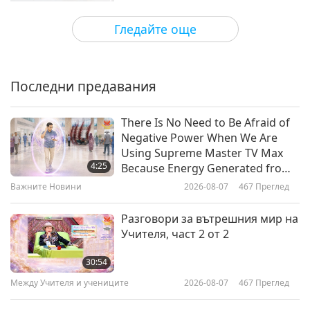
Пътешествие в сферите на красотата
2026-04-16
3669
Преглед
Гледайте още
The Artistry of Floral Elements
Последни предавания
21:59
Пътешествие в сферите на красотата
2026-04-09
3474
Преглед
There Is No Need to Be Afraid of
Negative Power When We Are
Spring’s Timeless Canvas: A
Using Supreme Master TV Max
Journey Through Floral Art and
4:25
Because Energy Generated from
Style
It Is Far More Powerful than Any
Важните Новини
2026-08-07
467
Преглед
24:53
Negative Entity
Пътешествие в сферите на красотата
2026-03-26
3733
Преглед
Разговори за вътрешния мир на
Учителя, част 2 от 2
The Art of Drape: Linen Textures
in Contemporary Living
30:54
Между Учителя и учениците
2026-08-07
467
Преглед
19:26
Пътешествие в сферите на красотата
2026-03-05
3543
Преглед