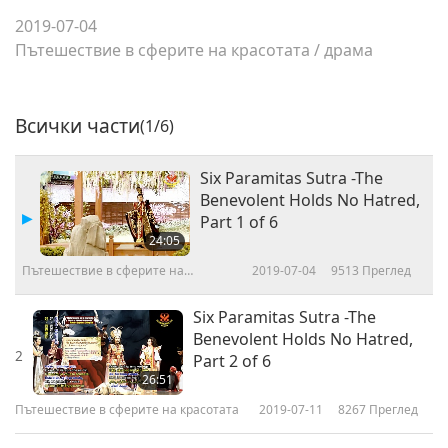
2019-07-04
Пътешествие в сферите на красотата
/
драма
Всички части
(1/6)
Six Paramitas Sutra -The
Benevolent Holds No Hatred,
Part 1 of 6
24:05
Пътешествие в сферите на
2019-07-04
9513
Преглед
красотата
Six Paramitas Sutra -The
Benevolent Holds No Hatred,
2
Part 2 of 6
26:51
Пътешествие в сферите на красотата
2019-07-11
8267
Преглед