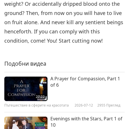
weight? Or accidentally dripped blood onto the
6
Part 6 of 6
27:29
ground? Then, from now on you will have to live
Пътешествие в сферите на красотата
2019-08-08
6347
Преглед
on fruit alone. And never kill any sentient beings
henceforth. If you can comply with this
condition, come! You! Start cutting now!
Подобни видеа
A Prayer for Compassion, Part 1
of 6
27:22
Пътешествие в сферите на красотата
2026-07-12
2955
Преглед
Evenings with the Stars, Part 1 of
10