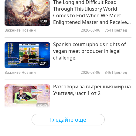
The Long and Difficult Road
Through This Illusory World
An Evening Celebration in Honor
Comes to End When We Meet
of the Birthday of Shakyamuni
4:08
Enlightened Master and Receive
Buddha (vegan), Part 1 of 6
Initiation
Важните Новини
2026-08-06
754
Преглед
32:27
Пътешествие в сферите на красотата
2026-01-06
3943
Преглед
Spanish court upholds rights of
vegan meat producer in legal
Ballet & Steel: The Art of Figure
challenge.
Skating
2:01
Важните Новини
2026-08-06
346
Преглед
13:29
Пътешествие в сферите на красотата
2021-10-12
4362
Преглед
Разговори за вътрешния мир на
Учителя, част 1 от 2
38:45
Между Учителя и учениците
2026-08-06
869
Преглед
Гледайте още
MAPA’s Question to Master, Part 1
of 2, August 3, 2026