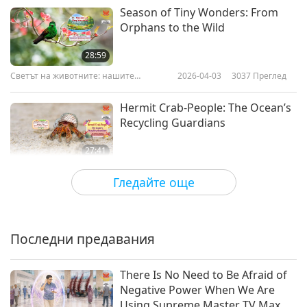
Season of Tiny Wonders: From
Orphans to the Wild
28:59
Светът на животните: нашите
2026-04-03
3037
Преглед
съобитатели
Hermit Crab-People: The Ocean’s
Recycling Guardians
27:41
Светът на животните: нашите
2026-03-06
2527
Преглед
Гледайте още
съобитатели
Unwavering Hearts: The Loyal
Spirit of Animal-People
Последни предавания
25:30
Светът на животните: нашите
2026-01-16
2882
Преглед
There Is No Need to Be Afraid of
съобитатели
Negative Power When We Are
Chatting with Your Dog
Using Supreme Master TV Max