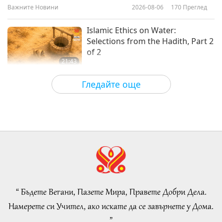
Важните Новини
2026-08-06
170
Преглед
21:23
Светът на животните: нашите
2023-04-28
4122
Преглед
Islamic Ethics on Water:
съобитатели
Selections from the Hadith, Part 2
of 2
21:43
Слова на Мъдростта
2026-08-06
167
Преглед
Гледайте още
Tammy Fry (vegan): Planting
Seeds for a Kinder World, Part 1
of 2
19:47
Веге елит
2026-08-06
152
Преглед
Разговори за вътрешния мир на
Учителя, част 1 от 2
“ Бъдете Вегани, Пазете Мира, Правете Добри Дела.
38:45
Намерете си Учител, ако искате да се завърнете у Дома.
Между Учителя и учениците
2026-08-06
1211
Преглед
”