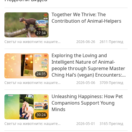
Together We Thrive: The
Contribution of Animal-Helpers
27:34
Светът на животните: нашите
2026-06-26
2611
Преглед
съобитатели
Exploring the Loving and
Intelligent Nature of Animal-
people through Supreme Master
24:35
Ching Hai’s (vegan) Encounters:
Part 1 of a Multi-part Series
Светът на животните: нашите
2026-05-06
3709
Преглед
съобитатели
Unleashing Happiness: How Pet
Companions Support Young
Minds
30:24
Светът на животните: нашите
2026-05-01
3165
Преглед
съобитатели