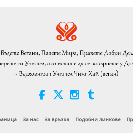
 Бъдете Вегани, Пазете Мира, Правете Добри Дел
ерете си Учител, ако искате да се завърнете у Дом
~ Върховният Учител Чинг Хай (веган)
раница
За нас
За връзка
Подобни линкове
Пр