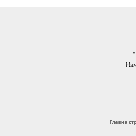
“
Нам
Главна ст