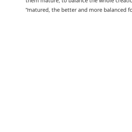
them mature, to balance the whole creati
“matured, the better and more balanced for