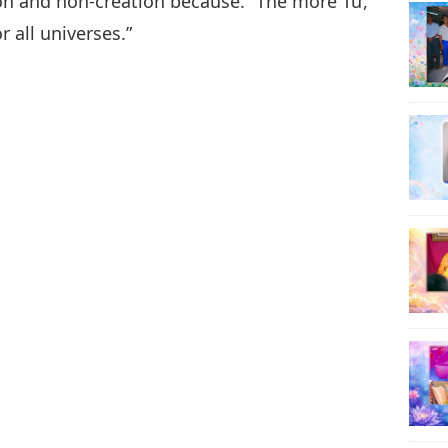
on and non-creation because. “The more Tư,”
 all universes.”
9
10