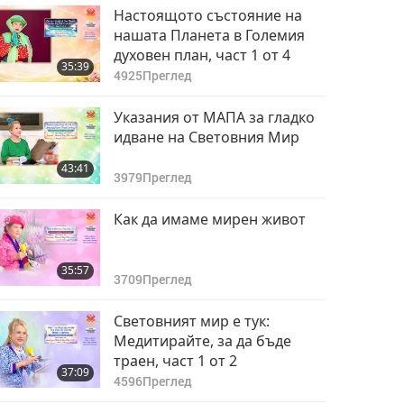
Настоящото състояние на
нашата Планета в Големия
духовен план, част 1 от 4
35:39
4925
Преглед
Указания от МАПА за гладко
идване на Световния Мир
43:41
3979
Преглед
Как да имаме мирен живот
35:57
3709
Преглед
Световният мир е тук:
Медитирайте, за да бъде
траен, част 1 от 2
37:09
4596
Преглед