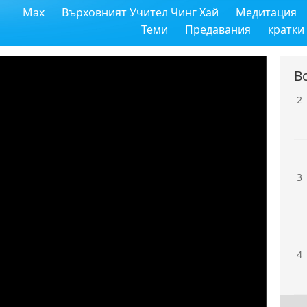
Max
Върховният Учител Чинг Хай
Медитация
1
Теми
Предавания
кратки
В
2
3
4