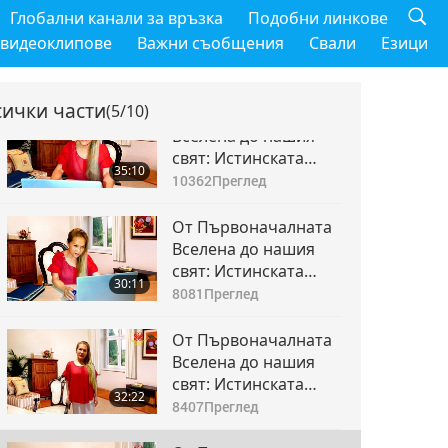
От Първоначалната
Глобални канали за връзка
Подобни линкове
Вселена до нашия
 видеоклипове
Важни съобщения
Свали
Езици
свят: Истинската
36:32
Любов никога не се
9301
Преглед
променя, част 1 от
сички части
(5/10)
10
От Първоначалната
Вселена до нашия
свят: Истинската
35:10
Любов никога не се
10362
Преглед
променя, част 2 от
10
От Първоначалната
Вселена до нашия
свят: Истинската
30:11
Любов никога не се
8081
Преглед
променя, част 3 от
10
От Първоначалната
Вселена до нашия
свят: Истинската
32:22
Любов никога не се
8407
Преглед
променя, част 4 от