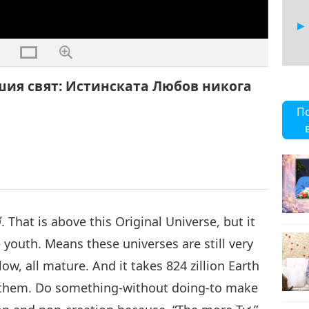
шия свят: Истинската Любов никога
6
П
7
 That is above this Original Universe, but it
 youth. Means these universes are still very
8
ow, all mature. And it takes 824 zillion Earth
f them. Do something-without doing-to make