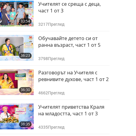
10
От Първоначалната
Учителят се среща с деца,
Вселена до нашия
част 1 от 3
свят: Истинската
37:18
33:54
Любов никога не се
10662
Преглед
3217
Преглед
променя, част 9 от
10
От Първоначалната
Обучавайте детето си от
Вселена до нашия
ранна възраст, част 1 от 5
свят: Истинската
39:59
36:23
Любов никога не се
9319
Преглед
3798
Преглед
променя, част 10 от
10
Разговорът на Учителя с
ревнивите духове, част 1 от 2
36:30
4662
Преглед
Учителят приветства Краля
на младостта, част 1 от 3
38:35
4335
Преглед