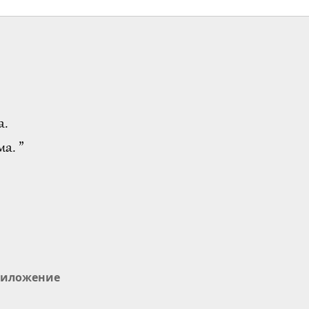
а.
а. ”
иложение