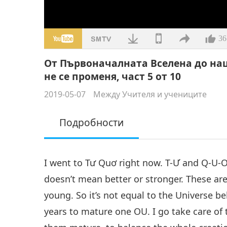
36
От Първоначалната Вселена до на
не се променя, част 5 от 10
2019-05-07
Между Учителя и учениците
Подробности
I went to Tư Quơ right now. T-Ư and Q-U-Ơ.
doesn’t mean better or stronger. These are
young. So it’s not equal to the Universe bel
years to mature one OU. I go take care o