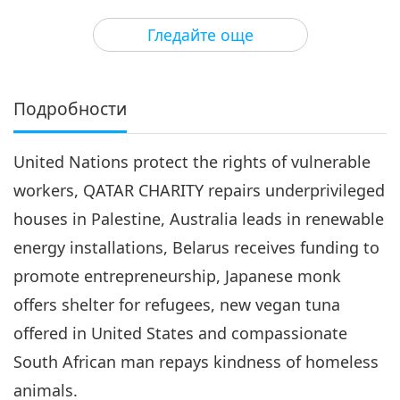
3
25:20
Гледайте още
Важните Новини
2019-04-03
4712
Преглед
Важните Новини
Подробности
4
27:33
United Nations protect the rights of vulnerable
Важните Новини
2019-04-04
4853
Преглед
workers, QATAR CHARITY repairs underprivileged
Важните Новини
houses in Palestine, Australia leads in renewable
energy installations, Belarus receives funding to
5
28:05
promote entrepreneurship, Japanese monk
Важните Новини
2019-04-05
4565
Преглед
offers shelter for refugees, new vegan tuna
offered in United States and compassionate
Важните Новини
South African man repays kindness of homeless
6
animals.
27:36