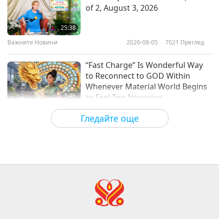
of 2, August 3, 2026
16
Poem Celebrating the Birth of the
29:21
Gracious Master
25:38
Важните Новини
2019-04-16
4736
Преглед
Важните Новини
2026-08-05
7021
Преглед
3:59
Важните Новини
Важните Новини
2026-05-12
3501
Преглед
“Fast Charge” Is Wonderful Way
to Reconnect to GOD Within
17
Whenever Material World Begins
27:43
3:46
to Feel Too Imposing
Важните Новини
2019-04-17
4760
Преглед
Важните Новини
2026-08-05
1184
Преглед
Гледайте още
Важните Новини
Важните Новини
18
27:47
38:07
Важните Новини
2019-04-18
4771
Преглед
Важните Новини
2026-08-05
258
Преглед
Важните Новини
Islamic Ethics on Water:
Selections from the Hadith, Part 1
19