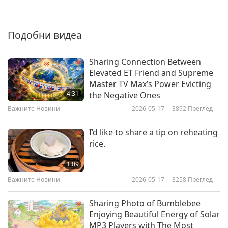
Важните Новини
2019-04-06
4367
Преглед
Подобни видеа
Важните Новини
7
Sharing Connection Between
31:30
Elevated ET Friend and Supreme
Master TV Max’s Power Evicting
Важните Новини
2019-04-07
4733
Преглед
4:31
the Negative Ones
Важните Новини
Важните Новини
2026-05-17
3892
Преглед
8
I’d like to share a tip on reheating
40:52
rice.
Важните Новини
2019-04-08
4712
Преглед
1:09
Важните Новини
Важните Новини
2026-05-17
3258
Преглед
9
Sharing Photo of Bumblebee
26:30
Enjoying Beautiful Energy of Solar
MP3 Players with The Most
Важните Новини
2019-04-09
4725
Преглед