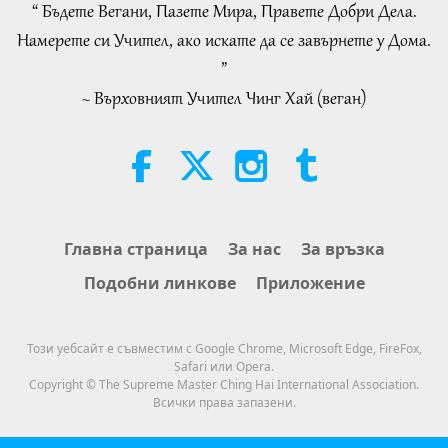
of 2
“ Бъдете Вегани, Пазете Мира, Правете Добри Дела.
33:17
22:27
Намерете си Учител, ако искате да се завърнете у Дома.
Важните Новини
2019-04-19
4722
Преглед
Слова на Мъдростта
2026-08-05
255
Преглед
”
Важните Новини
~ Върховният Учител Чинг Хай (веган)
Beyond Calcium: The Everyday
Habits That Shape Your Bones
20
26:53
21:56
Важните Новини
2019-04-20
4632
Преглед
Здравословен начин на живот
2026-08-05
296
Преглед
Важните Новини
The Moon: Our Bright Celestial
Главна страница
За нас
За връзка
Companion, Part 2 of 2
Подобни линкове
Приложение
29:31
25:09
Важните Новини
2019-04-21
4500
Преглед
Наука и духовност
2026-08-05
280
Преглед
Този уебсайт е съвместим с Google Chrome, Microsoft Edge, FireFox,
Важните Новини
Safari или Opera.
Емоционалната песен на
Copyright © The Supreme Master Ching Hai International Association.
птицата-човек
Всички права запазени.
22
29:54
42:41