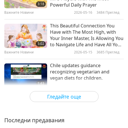
3:18
Powerful Daily Prayer
Важните Новини
Важните Новини
2026-05-16
3484
Преглед
10
This Beautiful Connection You
32:24
Have with The Most High, with
Your Inner Master, Is Allowing You
Важните Новини
2019-04-10
5610
Преглед
5:02
to Navigate Life and Have All You
Need
Важните Новини
Важните Новини
2026-05-15
3685
Преглед
11
Chile updates guidance
32:37
recognizing vegetarian and
vegan diets for children.
Важните Новини
2019-04-11
4798
Преглед
1:43
Важните Новини
Важните Новини
2026-05-15
3184
Преглед
Гледайте още
12
Sharing Unexpected Miracle: Pig-
34:05
people Feast Originally Going to
Be Held in Baiyang Village, China,
Важните Новини
2019-04-12
4659
Преглед
Последни предавания
5:02
Was Changed into Thousand-