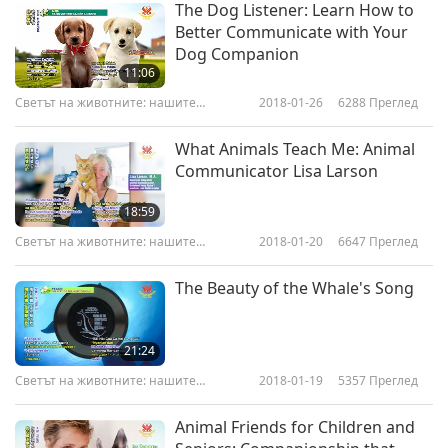
The Dog Listener: Learn How to
Better Communicate with Your
Dog Companion
11:06
Светът на животните: нашите
2018-01-26
6288
Преглед
съобитатели
What Animals Teach Me: Animal
Communicator Lisa Larson
18:59
Светът на животните: нашите
2018-01-20
6647
Преглед
съобитатели
The Beauty of the Whale's Song
21:24
Светът на животните: нашите
2018-01-19
5357
Преглед
съобитатели
Animal Friends for Children and