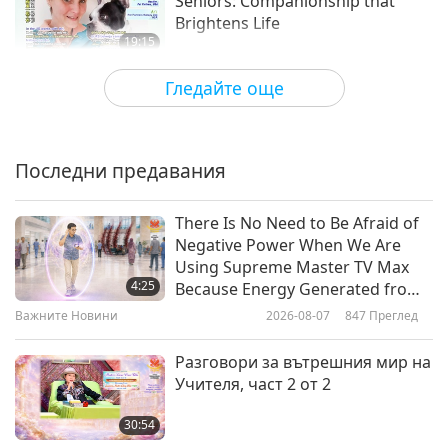
Seniors: Companionship that
Brightens Life
19:15
Светът на животните: нашите
2018-01-12
4796
Преглед
Гледайте още
съобитатели
Animals’ New Year Wishes to
Human Friends
Последни предавания
17:03
Светът на животните: нашите
2018-01-02
5020
Преглед
There Is No Need to Be Afraid of
съобитатели
Negative Power When We Are
Discover Tanzania: Journey to the
Using Supreme Master TV Max
Heart of the Animal Kingdom
4:25
Because Energy Generated from
It Is Far More Powerful than Any
Важните Новини
2026-08-07
847
Преглед
16:13
Negative Entity
Светът на животните: нашите
2017-12-28
5080
Преглед
Разговори за вътрешния мир на
съобитатели
Учителя, част 2 от 2
Animals Frolicking in the Winter
Wonderland
30:54