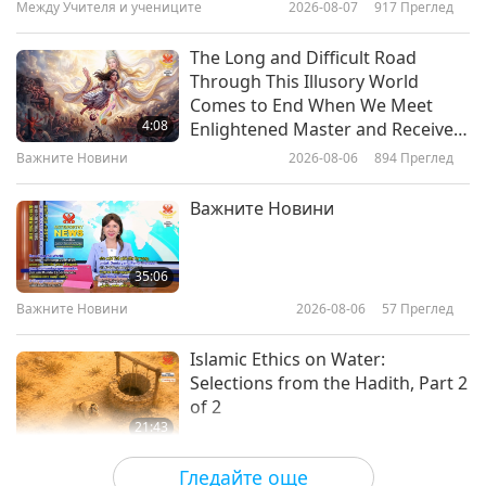
Между Учителя и учениците
2026-08-07
917
Преглед
11:52
Светът на животните: нашите
2017-12-25
5042
Преглед
The Long and Difficult Road
съобитатели
Through This Illusory World
Santa Claus’s Reindeer
Comes to End When We Meet
4:08
Enlightened Master and Receive
Initiation
Важните Новини
2026-08-06
894
Преглед
16:53
Светът на животните: нашите
2017-12-22
5445
Преглед
Важните Новини
съобитатели
Legends of the Plucky and
Fearless Christmas Robin
35:06
Важните Новини
2026-08-06
57
Преглед
11:44
Светът на животните: нашите
2017-12-15
6132
Преглед
Islamic Ethics on Water:
съобитатели
Selections from the Hadith, Part 2
of 2
21:43
Слова на Мъдростта
2026-08-06
58
Преглед
Гледайте още