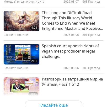
Между Учителя и учениците
2026-08-07
663
Преглед
22:27
Светът на животните: нашите
2023-10-27
3557
Преглед
The Long and Difficult Road
съобитатели
Through This Illusory World
Discovering the Mesmerizing
Comes to End When We Meet
World of Jabiru-People
4:08
Enlightened Master and Receive
Initiation
Важните Новини
2026-08-06
801
Преглед
19:53
Светът на животните: нашите
2023-10-20
3782
Преглед
Spanish court upholds rights of
съобитатели
vegan meat producer in legal
Whispers of A New Era: Please
challenge.
Help to Achieve It, Part 1of 2
2:01
Важните Новини
2026-08-06
380
Преглед
21:42
Светът на животните: нашите
2023-10-04
3820
Преглед
Разговори за вътрешния мир на
съобитатели
Учителя, част 1 от 2
38:45
Между Учителя и учениците
2026-08-06
1006
Преглед
Гледайте още