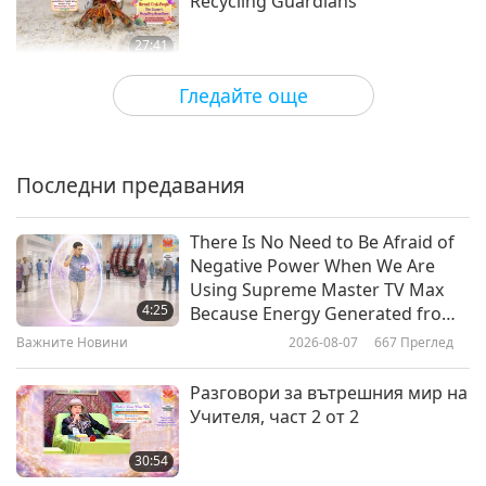
Recycling Guardians
27:41
Светът на животните: нашите
2026-03-06
2526
Преглед
Гледайте още
съобитатели
Unwavering Hearts: The Loyal
Spirit of Animal-People
Последни предавания
25:30
Светът на животните: нашите
2026-01-16
2876
Преглед
There Is No Need to Be Afraid of
съобитатели
Negative Power When We Are
Chatting with Your Dog
Using Supreme Master TV Max
Companion in the New Year
4:25
Because Energy Generated from
Through Communication Buttons
It Is Far More Powerful than Any
Важните Новини
2026-08-07
667
Преглед
28:46
Negative Entity
Светът на животните: нашите
2026-01-02
3093
Преглед
Разговори за вътрешния мир на
съобитатели
Учителя, част 2 от 2
A Journey Exploring the
Rhinoceros Kingdom
30:54