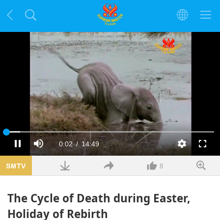
Заредено
:
6.80%
Текущо
0:02
/
Продължителност
14:49
Пауза
Без
Качество
Цял
звук
екра
време
8
The Cycle of Death during Easter,
Holiday of Rebirth