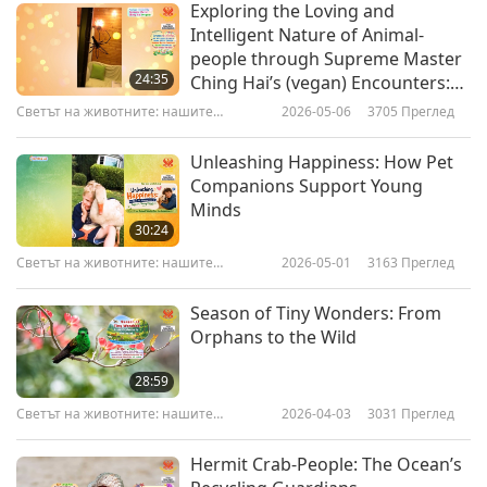
Exploring the Loving and
Intelligent Nature of Animal-
people through Supreme Master
24:35
Ching Hai’s (vegan) Encounters:
Part 1 of a Multi-part Series
Светът на животните: нашите
2026-05-06
3705
Преглед
съобитатели
Unleashing Happiness: How Pet
Companions Support Young
Minds
30:24
Светът на животните: нашите
2026-05-01
3163
Преглед
съобитатели
Season of Tiny Wonders: From
Orphans to the Wild
28:59
Светът на животните: нашите
2026-04-03
3031
Преглед
съобитатели
Hermit Crab-People: The Ocean’s