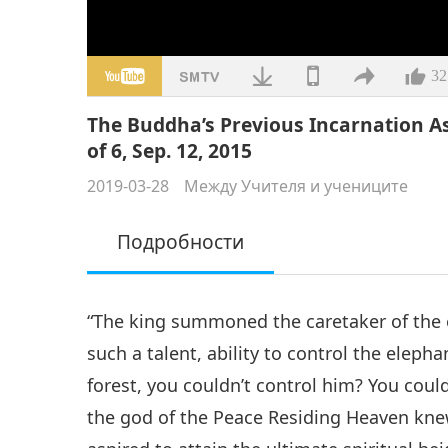
32
The Buddha’s Previous Incarnation As
of 6, Sep. 12, 2015
2019-03-28
Между Учителя и учениците
Подробности
“The king summoned the caretaker of the 
such a talent, ability to control the elep
forest, you couldn’t control him? You coul
the god of the Peace Residing Heaven knew