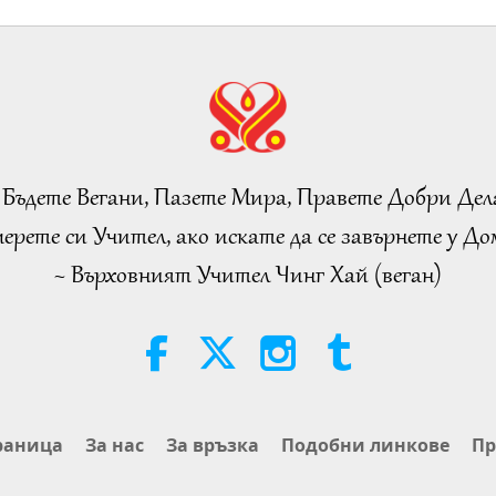
 Бъдете Вегани, Пазете Мира, Правете Добри Дел
ерете си Учител, ако искате да се завърнете у Дом
~ Върховният Учител Чинг Хай (веган)
раница
За нас
За връзка
Подобни линкове
Пр