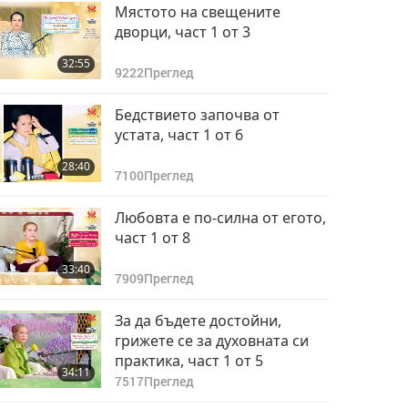
Мястото на свещените
дворци, част 1 от 3
32:55
9222
Преглед
Бедствието започва от
устата, част 1 от 6
28:40
7100
Преглед
Любовта е по-силна от егото,
част 1 от 8
33:40
7909
Преглед
За да бъдете достойни,
грижете се за духовната си
практика, част 1 от 5
34:11
7517
Преглед