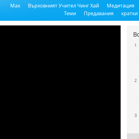
Max
Върховният Учител Чинг Хай
Медитация
Теми
Предавания
кратки
В
1
2
3