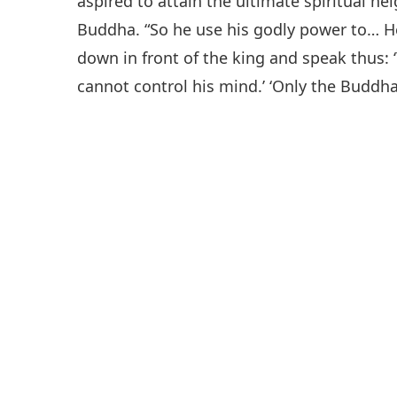
aspired to attain the ultimate spiritual he
Buddha. “So he use his godly power to… H
down in front of the king and speak thus: ‘
cannot control his mind.’ ‘Only the Buddha 