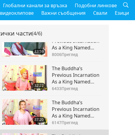
Глобални канали за връзка
Подобни линкове
 видеоклипове
Важни съобщения
Свали
Езици
сички части
(4/6)
The Buddha’s
Previous Incarnation
As a King Named
33:59
Great Clear Light, Part
8006
Преглед
1 of 6, Sep. 12, 2015
The Buddha’s
Previous Incarnation
As a King Named
32:22
Great Clear Light, Part
6433
Преглед
2 of 6, Sep. 12, 2015
The Buddha’s
Previous Incarnation
As a King Named
37:20
Great Clear Light, Part
6147
Преглед
3 of 6, Sep. 12, 2015