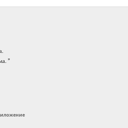
а.
а. ”
иложение