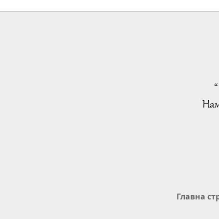
“
Нам
Главна ст