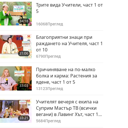
Трите вида Учители, част 1 от
5
34:18
16068
Преглед
Благоприятни знаци при
раждането на Учителя, част 1
от 10
31:06
6790
Преглед
Причиняване на по-малко
болка и карма: Растения за
ядене, част 1 от 5
33:03
13123
Преглед
Учителят вечеря с екипа на
Суприм Мастър ТВ (всички
вегани) в Лавинг Хът, част 1
33:21
от 6
5684
Преглед