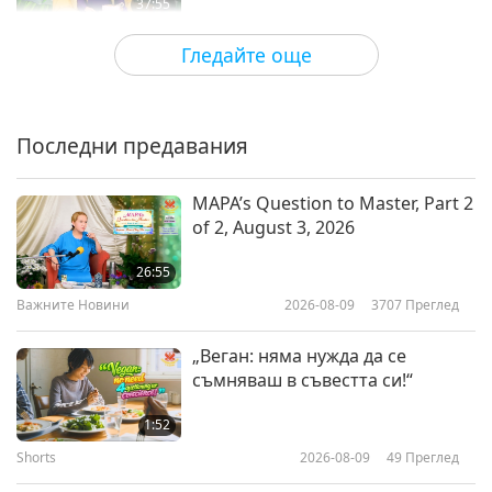
37:55
Между Учителя и учениците
2026-05-23
4650
Преглед
Гледайте още
112-те начина на концентрация
на Шива II, част 1 от 4
Последни предавания
36:56
Между Учителя и учениците
2026-05-19
5239
Преглед
MAPA’s Question to Master, Part 2
of 2, August 3, 2026
112-те начина на концентрация
на Шива I, част 1 от 7
26:55
Важните Новини
2026-08-09
3707
Преглед
37:31
Между Учителя и учениците
2026-05-12
5686
Преглед
„Веган: няма нужда да се
съмняваш в съвестта си!“
Трябва да искаме
освобождение, за да бъдем
1:52
освободени, Част 1 от 3
Shorts
2026-08-09
49
Преглед
38:43