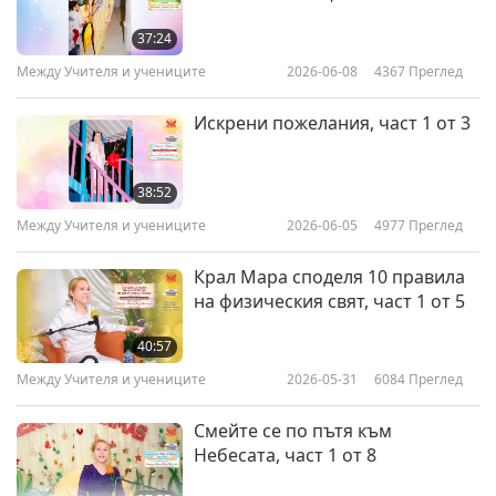
37:24
Между Учителя и учениците
2026-06-08
4367
Преглед
Искрени пожелания, част 1 от 3
38:52
Между Учителя и учениците
2026-06-05
4977
Преглед
Крал Мара споделя 10 правила
на физическия свят, част 1 от 5
40:57
Между Учителя и учениците
2026-05-31
6084
Преглед
Смейте се по пътя към
Небесата, част 1 от 8