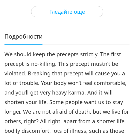
31:40
Гледайте още
Между Учителя и учениците
2018-12-24
6409
Преглед
Хуангбо и Линджи - част 4
от 4
Подробности
31:21
We should keep the precepts strictly. The first
Между Учителя и учениците
2018-12-25
6550
Преглед
precept is no-killing. This precept mustn’t be
violated. Breaking that precept will cause you a
lot of trouble. Your body won’t feel comfortable,
and you’ll get very heavy karma. And it will
shorten your life. Some people want us to stay
longer. We are not afraid of death, but we live for
others, right? All right, apart from a shorter life,
bodily discomfort, lots of illness, such as those