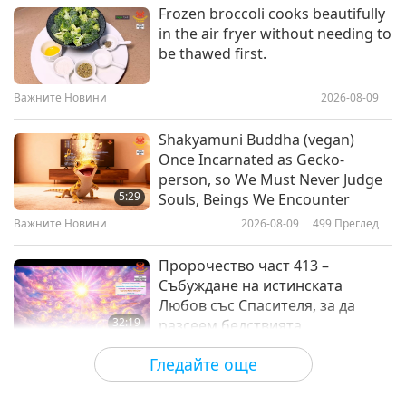
Между Учителя и учениците
2026-05-09
5159
Преглед
Frozen broccoli cooks beautifully
in the air fryer without needing to
Историята на фестивала Чин
be thawed first.
Мин, част 1 от 4
Важните Новини
2026-08-09
37:24
Между Учителя и учениците
2026-05-05
4931
Преглед
Shakyamuni Buddha (vegan)
Once Incarnated as Gecko-
На кого трябва да благодарим
person, so We Must Never Judge
за бързия край на Световната
5:29
Souls, Beings We Encounter
война, част 1 от 3
Важните Новини
2026-08-09
499
Преглед
41:08
Между Учителя и учениците
2026-05-02
5996
Преглед
Пророчество част 413 –
Събуждане на истинската
Любов със Спасителя, за да
32:19
разсеем бедствията
Поредица за древните предсказания
2026-08-09
546
Преглед
Гледайте още
за нашата планета
Силата на любовта, част 2 от 5