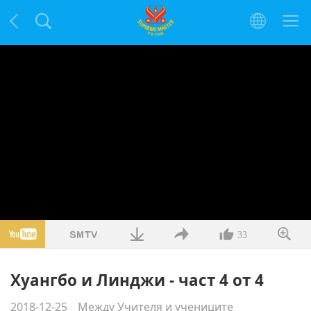
33
Хуангбо и Линджи - част 4 от 4
2018-12-25
Между Учителя и учениците