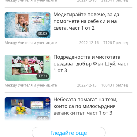
Между Учителя и учениците
2022-12-18
29254
Преглед
Медитирайте повече, за да
помогнете на себе си и на
света, част 1 от 2
30:08
Между Учителя и учениците
2022-12-16
7126
Преглед
Подредеността и чистотата
създават добър Фън Шуй, част
1 от 3
33:31
Между Учителя и учениците
2022-12-13
10043
Преглед
Небесата помагат на тези,
които са по милосърдния
вегански път, част 1 от 3
44:40
Между Учителя и учениците
2022-12-10
7696
Преглед
Гледайте още