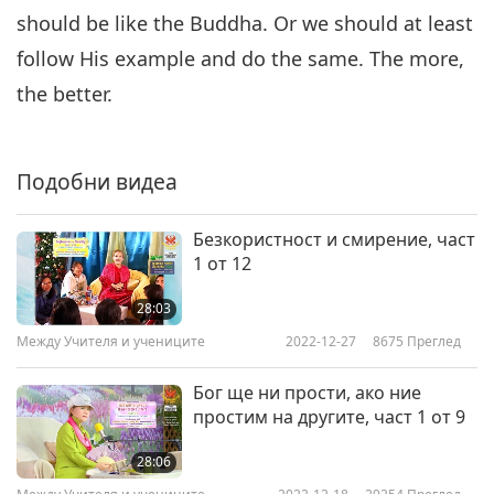
should be like the Buddha. Or we should at least
follow His example and do the same. The more,
the better.
Подобни видеа
Безкористност и смирение, част
1 от 12
28:03
Между Учителя и учениците
2022-12-27
8675
Преглед
Бог ще ни прости, ако ние
простим на другите, част 1 от 9
28:06