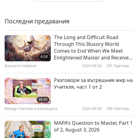
Божията Милост и световна
молитва за пълна глобална
промяна,част 1 от 6
Последни предавания
31:16
Между Учителя и учениците
2022-12-04
9059
Преглед
The Long and Difficult Road
Through This Illusory World
Добродетелните вегани ще
Comes to End When We Meet
бъдат защитени от Божията
4:08
Enlightened Master and Receive
Сила, част 1 от 5
Initiation
Важните Новини
2026-08-06
291
Преглед
30:35
Между Учителя и учениците
2022-11-29
9021
Преглед
Разговори за вътрешния мир на
Учителя, част 1 от 2
Оценете Божията
снизходителност, вслушайте се
38:45
в Неговите/Нейните заповеди,
Между Учителя и учениците
2026-08-06
288
Преглед
30:01
част 1 от 5
Между Учителя и учениците
2022-11-24
9124
Преглед
MAPA’s Question to Master, Part 1
of 2, August 3, 2026
Ако давате мир, ще имате мир -