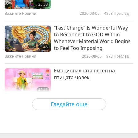
това, което искаме, трябва да го
25:38
посадим, част 1 от 5
Важните Новини
2026-08-05
4858
Преглед
31:48
Между Учителя и учениците
2022-11-19
7227
Преглед
“Fast Charge” Is Wonderful Way
to Reconnect to GOD Within
Цар Соломон и тримата братя,
Whenever Material World Begins
част 1 от 4
3:46
to Feel Too Imposing
Важните Новини
2026-08-05
973
Преглед
28:53
Между Учителя и учениците
2022-11-15
9362
Преглед
Емоционалната песен на
птицата-човек
42:41
Между Учителя и учениците
2026-08-05
756
Преглед
Гледайте още
It Is Joy to Hear That GOD’s
Disciple’s Kind Actions and Loving
Demeanor Were Appreciated by
4:31
School Community