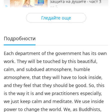
защита на душите - част 3
от 5
34:30
Гледайте още
Между Учителя и учениците
2019-02-03
6877
Преглед
Най-доброто средство за
защита на душите - част 4 от
Подробности
4
5
37:29
Each department of the government has its own
Между Учителя и учениците
2019-02-04
8308
Преглед
work. They will be touched by this beautiful,
Най-доброто средство за
calm, and subdued atmosphere, humble
защита на душите - част 5 от
5
5
atmosphere, that they will have to look inside,
33:38
and they feel that they should be good. So, this
Между Учителя и учениците
2019-02-05
7399
Преглед
is the way it is and we practitioners especially,
we just keep calm and meditate. We use inside
power to change the world. We, as Buddhists,