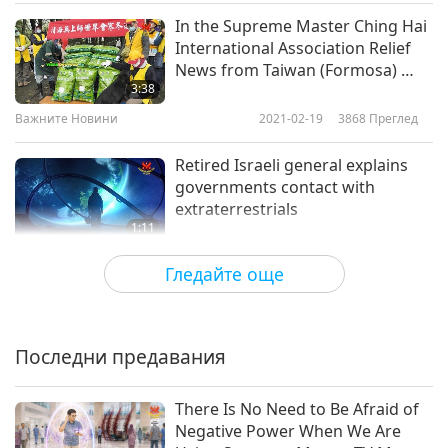
In the Supreme Master Ching Hai
Важните Новини
International Association Relief
News from Taiwan (Formosa) …
10
3:38
29:03
Важните Новини
2021-02-19
3868
Преглед
Важните Новини
2019-02-16
4621
Преглед
Retired Israeli general explains
Важните Новини
governments contact with
extraterrestrials
11
1:11
27:38
Важните Новини
2021-02-18
3624
Преглед
Гледайте още
Важните Новини
2019-02-17
4915
Преглед
Evidence builds that Venus was
Важните Новини
once like Earth
Последни предавания
12
1:00
26:20
Важните Новини
2021-02-13
4259
Преглед
There Is No Need to Be Afraid of
Важните Новини
2019-02-18
4762
Преглед
Negative Power When We Are
Master's Reply Regarding 2021