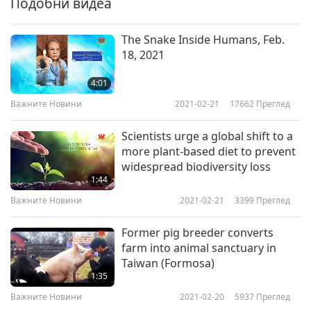
Подобни видеа
Важните Новини
2019-02-12
4650
Преглед
The Snake Inside Humans, Feb.
Важните Новини
18, 2021
7
4:01
27:37
Важните Новини
2021-02-21
17662
Преглед
Важните Новини
2019-02-13
4696
Преглед
Scientists urge a global shift to a
Важните Новини
more plant-based diet to prevent
widespread biodiversity loss
8
1:44
28:20
Важните Новини
2021-02-21
3399
Преглед
Важните Новини
2019-02-14
4703
Преглед
Former pig breeder converts
Важните Новини
farm into animal sanctuary in
Taiwan (Formosa)
9
1:35
27:48
Важните Новини
2021-02-20
5937
Преглед
Важните Новини
2019-02-15
4758
Преглед