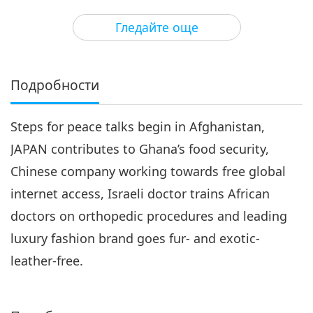
3
28:34
Гледайте още
Важните Новини
2019-02-03
4714
Преглед
Важните Новини
Подробности
4
26:25
Steps for peace talks begin in Afghanistan,
Важните Новини
2019-02-04
4825
Преглед
JAPAN contributes to Ghana’s food security,
Важните Новини
Chinese company working towards free global
internet access, Israeli doctor trains African
5
28:53
doctors on orthopedic procedures and leading
Важните Новини
2019-02-11
4961
Преглед
luxury fashion brand goes fur- and exotic-
leather-free.
Важните Новини
6
30:34