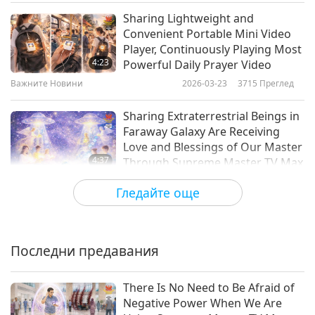
Sharing Lightweight and
Важните Новини
Convenient Portable Mini Video
Player, Continuously Playing Most
10
4:23
Powerful Daily Prayer Video
28:04
Важните Новини
2026-03-23
3715
Преглед
Важните Новини
2019-01-10
4885
Преглед
Sharing Extraterrestrial Beings in
Важните Новини
Faraway Galaxy Are Receiving
Love and Blessings of Our Master
11
4:37
Through Supreme Master TV Max
28:29
Важните Новини
2026-03-22
6859
Преглед
Гледайте още
Важните Новини
2019-01-11
4842
Преглед
Here is a neat way to make
Важните Новини
cashew butter at home.
Последни предавания
12
1:25
29:03
Важните Новини
2026-03-22
3145
Преглед
There Is No Need to Be Afraid of
Важните Новини
2019-01-12
4673
Преглед
Negative Power When We Are
Sharing Inspiring Update on 2025