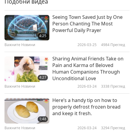
Подобни видеа
Важните Новини
2019-01-06
4679
Преглед
Seeing Town Saved Just by One
Важните Новини
Person Chanting The Most
Powerful Daily Prayer
7
4:25
26:23
Важните Новини
2026-03-25
4984
Преглед
Важните Новини
2019-01-07
4919
Преглед
Sharing Animal Friends Take on
Важните Новини
Pain and Karma of Beloved
Human Companions Through
8
4:27
Unconditional Love
27:42
Важните Новини
2026-03-24
3338
Преглед
Важните Новини
2019-01-08
4955
Преглед
Here’s a handy tip on how to
Важните Новини
properly defrost frozen bread
and keep it fresh.
9
1:48
25:03
Важните Новини
2026-03-24
3294
Преглед
Важните Новини
2019-01-09
4977
Преглед