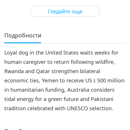
3
24:23
Гледайте още
Важните Новини
2019-01-03
4649
Преглед
Важните Новини
Подробности
4
29:21
Loyal dog in the United States waits weeks for
Важните Новини
2019-01-04
5105
Преглед
human caregiver to return following wildfire,
Важните Новини
Rwanda and Qatar strengthen bilateral
economic ties, Yemen to receive US﹩500 million
5
25:10
in humanitarian funding, Australia considers
Важните Новини
2019-01-05
4937
Преглед
tidal energy for a green future and Pakistani
tradition celebrated with UNESCO selection.
Важните Новини
6
26:55