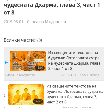
чудесната Дхарма, глава 3, част 1
от 8
2019-03-01
Слова на Мъдростта
Всички части
(1/8)
Из свещените текстове на
будизма: Лотосовата сутра
на чудесната Дхарма, глава
15:07
3, част 1 от 8
Слова на Мъдростта
2019-03-01
5627
Преглед
Из свещените текстове на
будизма: Лотосовата сутра на
2
чудесната Дхарма, глава 3,
14:57
част 2 от 8