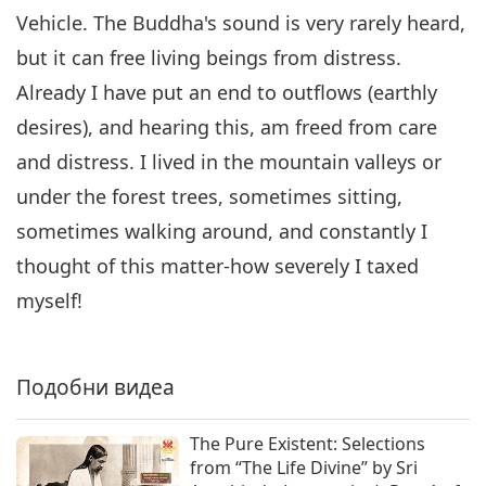
Из свещените текстове на
Vehicle. The Buddha's sound is very rarely heard,
будизма: Лотосовата сутра на
but it can free living beings from distress.
6
чудесната Дхарма, глава 3,
14:43
част 6 от 8
Already I have put an end to outflows (earthly
Слова на Мъдростта
2019-05-09
5234
Преглед
desires), and hearing this, am freed from care
and distress. I lived in the mountain valleys or
Из свещените текстове на
будизма: Лотосовата сутра на
under the forest trees, sometimes sitting,
7
чудесната Дхарма, глава 3,
sometimes walking around, and constantly I
17:02
част 7 от 8
thought of this matter-how severely I taxed
Слова на Мъдростта
2019-05-10
5610
Преглед
myself!
Из свещените текстове на
будизма: Лотосовата сутра на
8
чудесната Дхарма, глава 3,
Подобни видеа
15:33
част 8 от 8
Слова на Мъдростта
2019-05-11
6101
Преглед
The Pure Existent: Selections
from “The Life Divine” by Sri