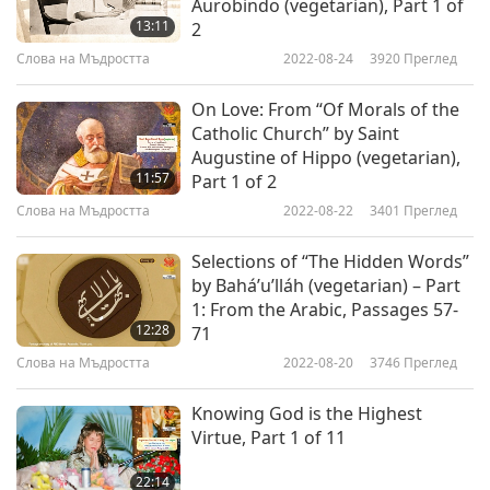
Aurobindo (vegetarian), Part 1 of
13:11
2
Слова на Мъдростта
2022-08-24
3920
Преглед
On Love: From “Of Morals of the
Catholic Church” by Saint
Augustine of Hippo (vegetarian),
11:57
Part 1 of 2
Слова на Мъдростта
2022-08-22
3401
Преглед
Selections of “The Hidden Words”
by Bahá’u’lláh (vegetarian) – Part
1: From the Arabic, Passages 57-
12:28
71
Слова на Мъдростта
2022-08-20
3746
Преглед
Knowing God is the Highest
Virtue, Part 1 of 11
22:14