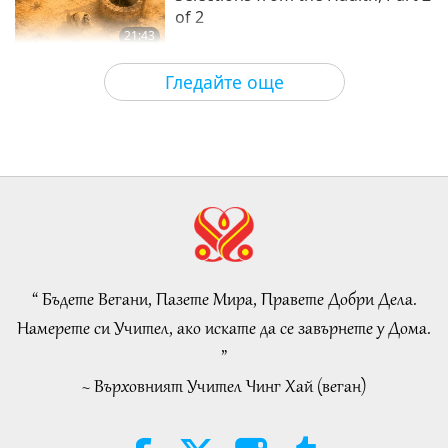
of 2
21:43
Слова на Мъдростта
2026-08-06
58
Преглед
Гледайте още
Tammy Fry (vegan): Planting
Seeds for a Kinder World, Part 1
of 2
19:47
Веге елит
2026-08-06
53
Преглед
Разговори за вътрешния мир на
Учителя, част 1 от 2
“ Бъдете Вегани, Пазете Мира, Правете Добри Дела.
38:45
Намерете си Учител, ако искате да се завърнете у Дома.
Между Учителя и учениците
2026-08-06
1138
Преглед
”
~ Върховният Учител Чинг Хай (веган)
Spanish court upholds rights of
vegan meat producer in legal
challenge.