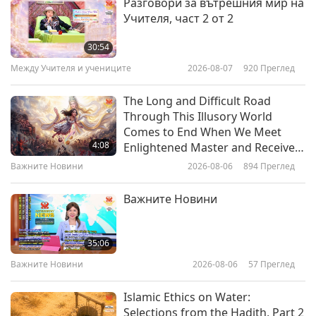
Разговори за вътрешния мир на
Учителя, част 2 от 2
From “The Essene Humane
Gospel of Christ:” Love for All
30:54
Beings, Part 1 of 2
Между Учителя и учениците
2026-08-07
920
Преглед
10:02
Слова на Мъдростта
2022-07-29
4667
Преглед
The Long and Difficult Road
Through This Illusory World
From Sacred Jainism Scripture
Comes to End When We Meet
“Uttaradhyayana” – Lecture 20,
4:08
Enlightened Master and Receive
Part 1 of 2
Initiation
Важните Новини
2026-08-06
894
Преглед
12:54
Слова на Мъдростта
2022-07-27
4164
Преглед
Важните Новини
The Importance of Practice: From
the Teachings of Musonius Rufus
35:06
(vegetarian), Part 1 of 2
Важните Новини
2026-08-06
57
Преглед
10:21
Слова на Мъдростта
2022-07-25
4279
Преглед
Islamic Ethics on Water:
Selections from the Hadith, Part 2