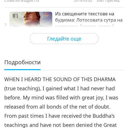
Слова на Мъдростта
2019-03-02
5087
Преглед
Из свещените текстове на
будизма: Лотосовата сутра на
3
чудесната Дхарма, глава 3,
18:51
част 3 от 8
Гледайте още
Слова на Мъдростта
2019-03-25
5030
Преглед
Из свещените текстове на
будизма: Лотосовата сутра на
Подробности
4
чудесната Дхарма, глава 3,
19:32
част 4 от 8
WHEN I HEARD THE SOUND OF THIS DHARMA
Слова на Мъдростта
2019-04-01
4920
Преглед
(true teaching), I gained what I had never had
Из свещените текстове на
before. My mind was filled with great joy, I was
будизма: Лотосовата сутра на
5
чудесната Дхарма, глава 3,
released from all bonds of the net of doubt.
18:59
част 5 от 8
From past times I have received the Buddha's
Слова на Мъдростта
2019-04-02
5010
Преглед
teachings and have not been denied the Great