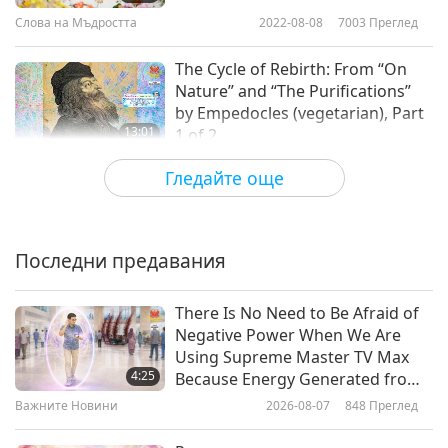
Слова на Мъдростта
2022-08-08
7003
Преглед
The Cycle of Rebirth: From “On
Nature” and “The Purifications”
by Empedocles (vegetarian), Part
13:01
1 of 2
Слова на Мъдростта
2022-08-05
3944
Преглед
Гледайте още
Selections from The
Dhammapada – Chapters 9-13,
Part 1 of 2
Последни предавания
14:06
Слова на Мъдростта
2022-08-03
4465
Преглед
There Is No Need to Be Afraid of
Negative Power When We Are
The Divine Blessings and Wisdom
Using Supreme Master TV Max
of the Most Holy One: Selections
4:25
Because Energy Generated from
from the Kabbalistic Zohar, Part 1
It Is Far More Powerful than Any
Важните Новини
2026-08-07
848
Преглед
12:50
of 2
Negative Entity
Слова на Мъдростта
2022-08-01
3880
Преглед