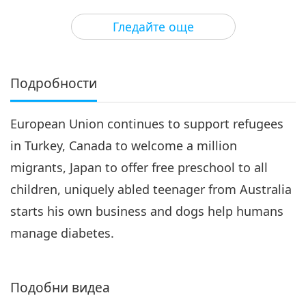
3
29:12
Гледайте още
Важните Новини
2019-03-03
4747
Преглед
Важните Новини
Подробности
4
24:53
European Union continues to support refugees
Важните Новини
2019-03-04
4653
Преглед
in Turkey, Canada to welcome a million
Важните Новини
migrants, Japan to offer free preschool to all
children, uniquely abled teenager from Australia
5
27:08
starts his own business and dogs help humans
Важните Новини
2019-03-05
4941
Преглед
manage diabetes.
Важните Новини
Подобни видеа
6
27:23