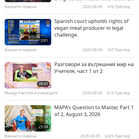
Важните Новини
Initiation
Важните Новини
2026-08-06
576
Преглед
1:13
13
Важните Новини
2021-05-20
3376
Преглед
Spanish court upholds rights of
25:17
vegan meat producer in legal
Supreme Master Ching Hai’s
Важните Новини
2019-03-13
5015
Преглед
challenge.
Determination to Save the
2:01
Animals, May 9, 2021
Важните Новини
Важните Новини
2026-08-06
167
Преглед
9:22
Важните Новини
2021-05-12
12042
Преглед
Разговори за вътрешния мир на
35:46
Учителя, част 1 от 2
A Tip from Beloved Supreme
Важните Новини
2019-03-14
5111
Преглед
Master Ching Hai
38:45
Важните Новини
Между Учителя и учениците
2026-08-06
614
Преглед
1:14
15
Важните Новини
2021-05-04
5160
Преглед
MAPA’s Question to Master, Part 1
25:52
of 2, August 3, 2026
Research shows every vegan
Важните Новини
2019-03-15
4897
Преглед
saves over 100 animals annually
25:38
Важните Новини
Важните Новини
2026-08-05
6325
Преглед
1:24