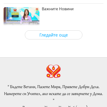
16
Важните Новини
2021-05-02
7096
Преглед
Важните Новини
25:17
Важните Новини
2019-03-16
4765
Преглед
38:07
Важните Новини
Важните Новини
2026-08-05
138
Преглед
Гледайте още
17
Islamic Ethics on Water:
25:22
Selections from the Hadith, Part 1
Важните Новини
2019-03-17
4845
Преглед
of 2
22:27
Важните Новини
Слова на Мъдростта
2026-08-05
144
Преглед
18
Beyond Calcium: The Everyday
37:23
Habits That Shape Your Bones
Важните Новини
2019-03-18
4949
Преглед
“ Бъдете Вегани, Пазете Мира, Правете Добри Дела.
21:56
Намерете си Учител, ако искате да се завърнете у Дома.
Важните Новини
Здравословен начин на живот
2026-08-05
132
Преглед
”
19