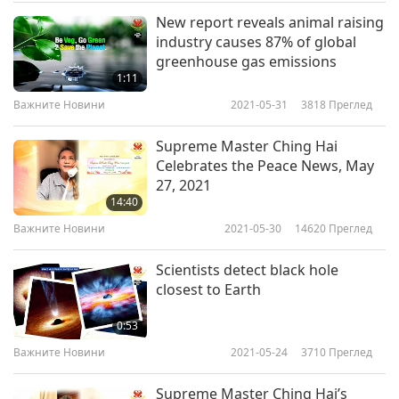
New report reveals animal raising
Важните Новини
2019-03-06
4913
Преглед
industry causes 87% of global
greenhouse gas emissions
Важните Новини
1:11
7
Важните Новини
2021-05-31
3818
Преглед
27:13
Supreme Master Ching Hai
Важните Новини
2019-03-07
4864
Преглед
Celebrates the Peace News, May
27, 2021
Важните Новини
14:40
8
Важните Новини
2021-05-30
14620
Преглед
28:06
Scientists detect black hole
Важните Новини
2019-03-08
4666
Преглед
closest to Earth
Важните Новини
0:53
9
Важните Новини
2021-05-24
3710
Преглед
26:46
Supreme Master Ching Hai’s
Важните Новини
2019-03-09
4833
Преглед