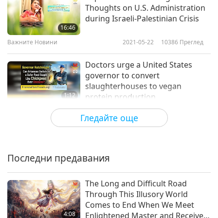
Thoughts on U.S. Administration
during Israeli-Palestinian Crisis
Важните Новини
16:46
10
Важните Новини
2021-05-22
10386
Преглед
30:27
Doctors urge a United States
Важните Новини
2019-03-10
5146
Преглед
governor to convert
slaughterhouses to vegan
Важните Новини
1:12
protein production
11
Важните Новини
2021-05-22
3315
Преглед
Гледайте още
26:46
Supreme Master Ching Hai’s Wish
Важните Новини
2019-03-11
4860
Преглед
for the Palestinian and Israeli
People, May 18, 2021
Важните Новини
Последни предавания
15:20
12
Важните Новини
2021-05-20
10138
Преглед
The Long and Difficult Road
26:12
Through This Illusory World
Countries urged to stop sale of
Важните Новини
2019-03-12
4860
Преглед
Comes to End When We Meet
live animals
4:08
Enlightened Master and Receive