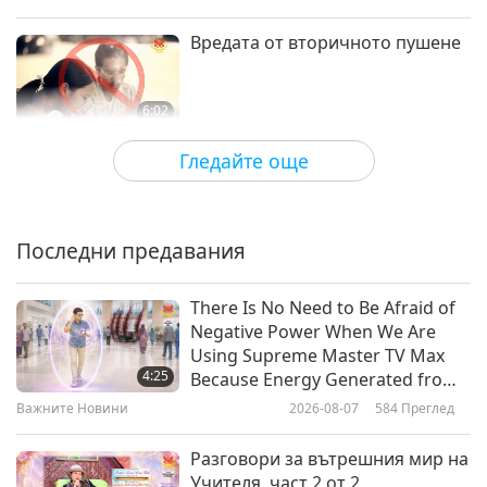
Вредата от вторичното пушене
6:02
Shorts
2019-09-17
6560
Преглед
Гледайте още
Вредата от тютюнопушенето
Последни предавания
6:03
Shorts
2019-09-17
6774
Преглед
There Is No Need to Be Afraid of
Negative Power When We Are
Опасностите от наркотичната
Using Supreme Master TV Max
зависимост, част 1
4:25
Because Energy Generated from
It Is Far More Powerful than Any
Важните Новини
2026-08-07
584
Преглед
5:42
Negative Entity
Shorts
2019-09-16
6588
Преглед
Разговори за вътрешния мир на
Учителя, част 2 от 2