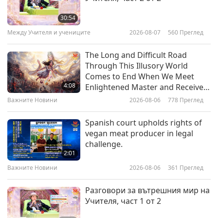
ПОЛЗИ ОТ ЗАБРАНАТА НА
АЛКОХОЛА
30:54
Между Учителя и учениците
2026-08-07
560
Преглед
2:40
Shorts
2019-04-06
11534
Преглед
The Long and Difficult Road
Through This Illusory World
Comes to End When We Meet
4:08
Enlightened Master and Receive
Initiation
Важните Новини
2026-08-06
778
Преглед
Spanish court upholds rights of
vegan meat producer in legal
challenge.
2:01
Важните Новини
2026-08-06
361
Преглед
Разговори за вътрешния мир на
Учителя, част 1 от 2