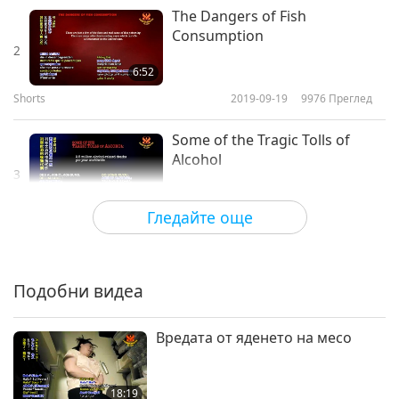
The Dangers of Fish
Consumption
2
6:52
Shorts
2019-09-19
9976
Преглед
Some of the Tragic Tolls of
Alcohol
3
2:16
Гледайте още
Shorts
2019-09-18
7955
Преглед
Някои от трагичните
последици от тютюна
Подобни видеа
4
1:48
Вредата от яденето на месо
Shorts
2019-09-17
6978
Преглед
Някои от трагичните
18:19