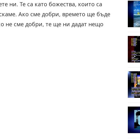
ете ни. Те са като божества, които са
11
 искаме. Ако сме добри, времето ще бъде
о не сме добри, те ще ни дадат нещо
12
13
14