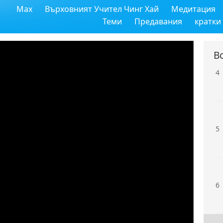
Max
Върховният Учител Чинг Хай
Медитация
3
Теми
Предавания
кратки
В
4
5
6