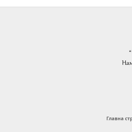
“
Нам
Главна ст