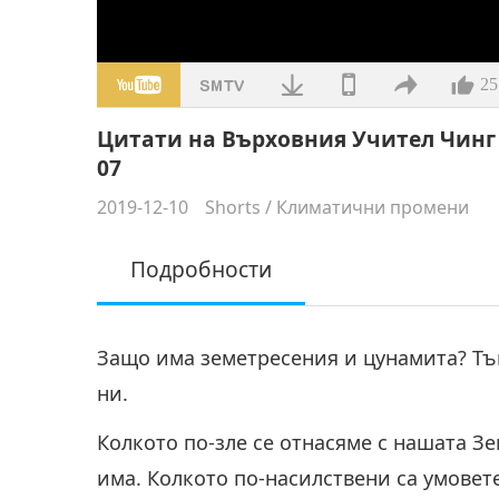
25
Цитати на Върховния Учител Чинг
07
2019-12-10
Shorts
/
Климатични промени
Подробности
Защо има земетресения и цунамита? Тъ
ни.
Колкото по-зле се отнасяме с нашата Зе
има. Колкото по-насилствени са умовете