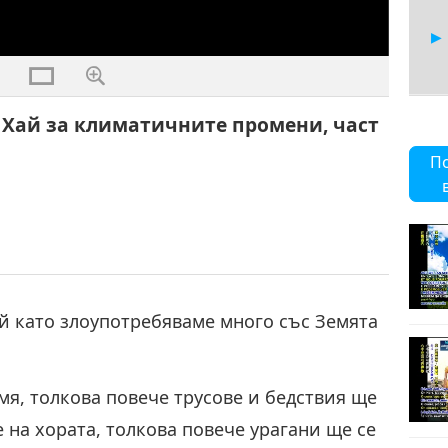
 Хай за климатичните промени, част
8
П
9
й като злоупотребяваме много със Земята
10
мя, толкова повече трусове и бедствия ще
 на хората, толкова повече урагани ще се