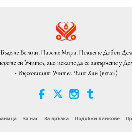
19
20
 Бъдете Вегани, Пазете Мира, Правете Добри Дел
ерете си Учител, ако искате да се завърнете у Дом
~ Върховният Учител Чинг Хай (веган)
21
раница
За нас
За връзка
Подобни линкове
Пр