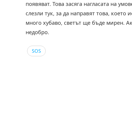
появяват. Това засяга нагласата на умов
слезли тук, за да направят това, което
много хубаво, светът ще бъде мирен. Ак
недобро.
SOS