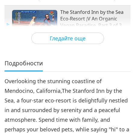
живот
The Stanford Inn by the Sea
Eco-Resort ¡V An Organic
Vegan Paradise, Part 3 of 3
13:34
Гледайте още
Веганството: Благородният начин
2018-10-30
4614
Преглед
на живот
Подробности
Overlooking the stunning coastline of
Mendocino, California,The Stanford Inn by the
Sea, a four-star eco-resort is delightfully nestled
in and surrounded by serenity and a peaceful
atmosphere. Spend time with family, and
perhaps your beloved pets, whlie saying "hi" to a