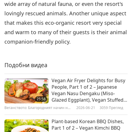
wide array of natural fauna, or even the resort's
lovingly rescued animals. Another unique aspect
that makes this eco-organic resort very special
and warm to many of their guests is their animal
companion-friendly policy.
Подобни видеа
Vegan Air Fryer Delights for Busy
People, Part 1 of 2 – Japanese
Vegan Nasu Dengaku (Miso-
25:58
Glazed Eggplant), Vegan Stuffed
Peppers & Portobello
Веганството: Благородният начин на
2026-06-21
3059
Преглед
Mushrooms, Crispy Vegan
живот
Potatoes & Brussels Sprouts
Plant-based Korean BBQ Dishes,
Part 1 of 2 – Vegan Kimchi BBQ