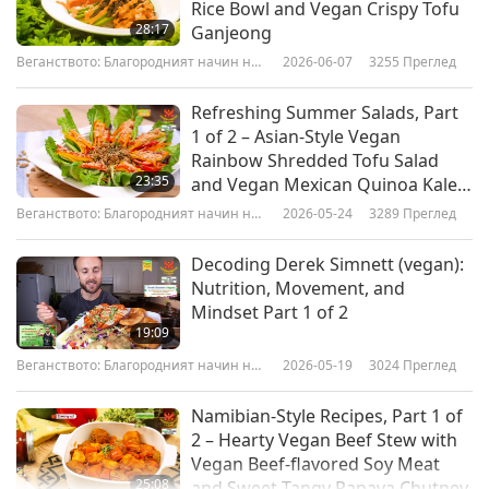
Rice Bowl and Vegan Crispy Tofu
28:17
Ganjeong
Веганството: Благородният начин на
2026-06-07
3255
Преглед
живот
Refreshing Summer Salads, Part
1 of 2 – Asian-Style Vegan
Rainbow Shredded Tofu Salad
23:35
and Vegan Mexican Quinoa Kale
Salad
Веганството: Благородният начин на
2026-05-24
3289
Преглед
живот
Decoding Derek Simnett (vegan):
Nutrition, Movement, and
Mindset Part 1 of 2
19:09
Веганството: Благородният начин на
2026-05-19
3024
Преглед
живот
Namibian-Style Recipes, Part 1 of
2 – Hearty Vegan Beef Stew with
Vegan Beef-flavored Soy Meat
25:08
and Sweet Tangy Papaya Chutney