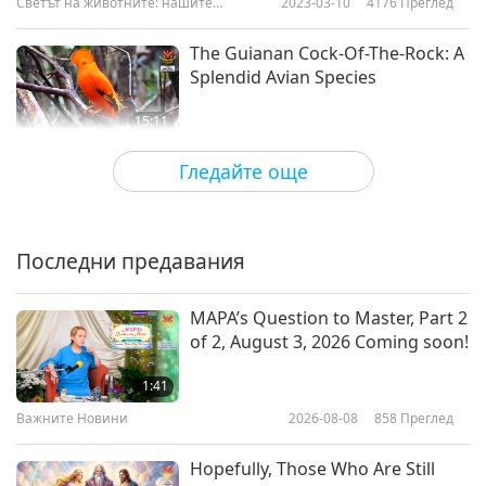
Светът на животните: нашите
2023-03-10
4176
Преглед
съобитатели
The Guianan Cock-Of-The-Rock: A
Splendid Avian Species
15:11
Светът на животните: нашите
2023-03-03
4640
Преглед
Гледайте още
съобитатели
Jaclyn Haggata (vegan) and Pigs
in the Wood, Part 1 of 2
Последни предавания
15:37
Светът на животните: нашите
2023-02-24
4053
Преглед
MAPA’s Question to Master, Part 2
съобитатели
of 2, August 3, 2026 Coming soon!
Sea Otter-People: The Coastal
Marine Guardians
1:41
Важните Новини
2026-08-08
858
Преглед
15:13
Светът на животните: нашите
2023-02-17
4037
Преглед
Hopefully, Those Who Are Still
съобитатели