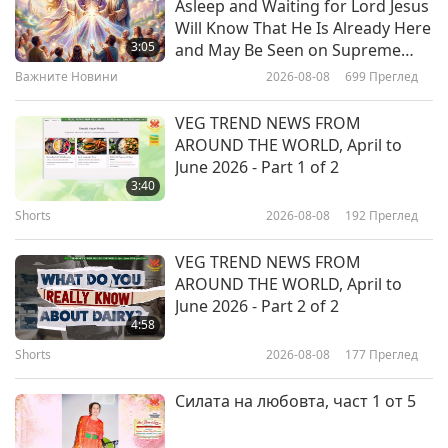
Asleep and Waiting for Lord Jesus
Animal-People Embrace Love Just
Will Know That He Is Already Here
as Humans Do
3:05
and May Be Seen on Supreme
Master Television
Важните Новини
2026-08-08
699
Преглед
14:20
Светът на животните: нашите
2023-02-10
5389
Преглед
VEG TREND NEWS FROM
съобитатели
AROUND THE WORLD, April to
Wynter Worsthorne (vegan) and
June 2026 - Part 1 of 2
Animaltalk Africa, Part 1 of 2
3:40
Shorts
2026-08-08
192
Преглед
14:36
Светът на животните: нашите
2023-02-03
3711
Преглед
VEG TREND NEWS FROM
съобитатели
AROUND THE WORLD, April to
Sea Pig-People: The Ocean’s
June 2026 - Part 2 of 2
Vacuum Cleaners
4:58
Shorts
2026-08-08
177
Преглед
15:00
Светът на животните: нашите
2023-01-27
4066
Преглед
Силата на любовта, част 1 от 5
съобитатели