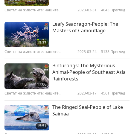
17:16
Светът на животните: нашите
2023-03-31
4043
Преглед
съобитатели
Leafy Seadragon-People: The
Masters of Camouflage
15:37
Светът на животните: нашите
2023-03-24
5138
Преглед
съобитатели
Binturongs: The Mysterious
Animal-People of Southeast Asia
Rainforests
17:06
Светът на животните: нашите
2023-03-17
4561
Преглед
съобитатели
The Ringed Seal-People of Lake
Saimaa
15:51