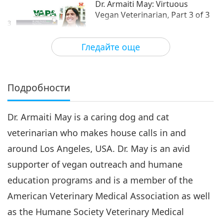
Dr. Armaiti May: Virtuous
Vegan Veterinarian, Part 3 of 3
3
14:32
Гледайте още
Светът на животните: нашите
2018-12-01
4730
Преглед
съобитатели
Подробности
Dr. Armaiti May is a caring dog and cat
veterinarian who makes house calls in and
around Los Angeles, USA. Dr. May is an avid
supporter of vegan outreach and humane
education programs and is a member of the
American Veterinary Medical Association as well
as the Humane Society Veterinary Medical