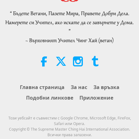
AROUND THE WORLD, April to
June 2026 - Part 2 of 2
“ Бъдете Вегани, Пазете Мира, Правете Добри Дела.
4:58
Намерете си Учител, ако искате да се завърнете у Дома.
Shorts
2026-08-08
257
Преглед
”
~ Върховният Учител Чинг Хай (веган)
Силата на любовта, част 1 от 5
38:08
Между Учителя и учениците
2026-08-08
849
Преглед
There Is No Need to Be Afraid of
Главна страница
За нас
За връзка
Negative Power When We Are
Подобни линкове
Приложение
Using Supreme Master TV Max
4:25
Because Energy Generated from
It Is Far More Powerful than Any
Важните Новини
2026-08-07
1212
Преглед
Този уебсайт е съвместим с Google Chrome, Microsoft Edge, FireFox,
Negative Entity
Safari или Opera.
Важните Новини
Copyright © The Supreme Master Ching Hai International Association.
Всички права запазени.