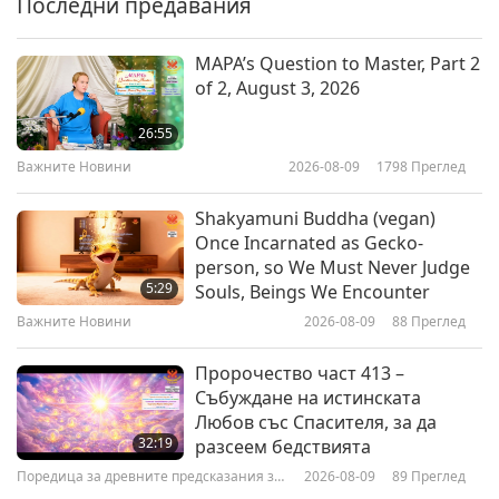
Последни предавания
13:39
Добри хора, Добри дела
2022-11-07
4711
Преглед
MAPA’s Question to Master, Part 2
of 2, August 3, 2026
John Cox: Provider of Wheelchairs
for Animal-People
26:55
Важните Новини
2026-08-09
1798
Преглед
13:42
Добри хора, Добри дела
2022-10-25
4498
Преглед
Shakyamuni Buddha (vegan)
Once Incarnated as Gecko-
Stéphane Lamart (vegetarian):
person, so We Must Never Judge
Defender of Animal-people, Part
5:29
Souls, Beings We Encounter
1 of 2
Важните Новини
2026-08-09
88
Преглед
13:39
Добри хора, Добри дела
2022-10-17
4620
Преглед
Пророчество част 413 –
Събуждане на истинската
Dr. Aysha Akhtar (vegan): Leader
Любов със Спасителя, за да
in Animal-person Rights and
32:19
разсеем бедствията
Neurology, Part 1 of 2
Поредица за древните предсказания за
2026-08-09
89
Преглед
12:01
нашата планета