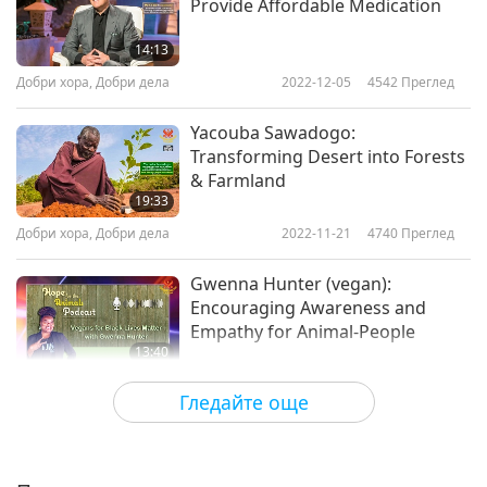
Provide Affordable Medication
14:13
Добри хора, Добри дела
2022-12-05
4542
Преглед
Yacouba Sawadogo:
Transforming Desert into Forests
& Farmland
19:33
Добри хора, Добри дела
2022-11-21
4740
Преглед
Gwenna Hunter (vegan):
Encouraging Awareness and
Empathy for Animal-People
13:40
Добри хора, Добри дела
2022-11-14
4302
Преглед
Гледайте още
Meat is Destroying our Future:
“Meatonomics” Author David
Simon (vegan)