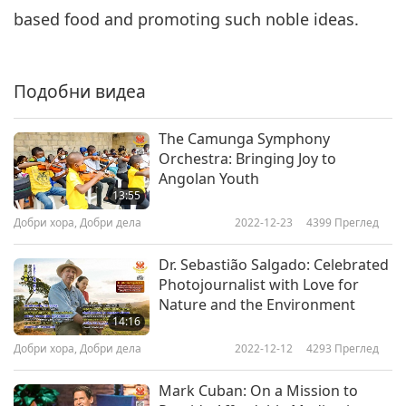
based food and promoting such noble ideas.
Подобни видеа
The Camunga Symphony
Orchestra: Bringing Joy to
Angolan Youth
13:55
Добри хора, Добри дела
2022-12-23
4399
Преглед
Dr. Sebastião Salgado: Celebrated
Photojournalist with Love for
Nature and the Environment
14:16
Добри хора, Добри дела
2022-12-12
4293
Преглед
Mark Cuban: On a Mission to