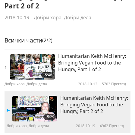
Part 2 of 2
2018-10-19
Добри хора, Добри дела
Всички части
(2/2)
Humanitarian Keith McHenry:
Bringing Vegan Food to the
1
Hungry, Part 1 of 2
15:48
Добри хора, Добри дела
2018-10-12
5703
Преглед
Humanitarian Keith McHenry:
Bringing Vegan Food to the
Hungry, Part 2 of 2
15:29
Добри хора, Добри дела
2018-10-19
4962
Преглед