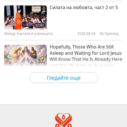
Добри хора, Добри дела
2022-10-03
4633
Преглед
Силата на любовта, част 2 от 5
An Inspiring Tale of Love for
Others: Sister Trish Franklin
32:43
Между Учителя и учениците
2026-08-09
86
Преглед
15:38
Добри хора, Добри дела
2022-09-19
4434
Преглед
Hopefully, Those Who Are Still
Asleep and Waiting for Lord Jesus
Will Know That He Is Already Here
3:05
and May Be Seen on Supreme
Master Television
Важните Новини
2026-08-08
812
Преглед
Гледайте още
VEG TREND NEWS FROM
AROUND THE WORLD, April to
June 2026 - Part 1 of 2
3:40
Shorts
2026-08-08
293
Преглед
VEG TREND NEWS FROM