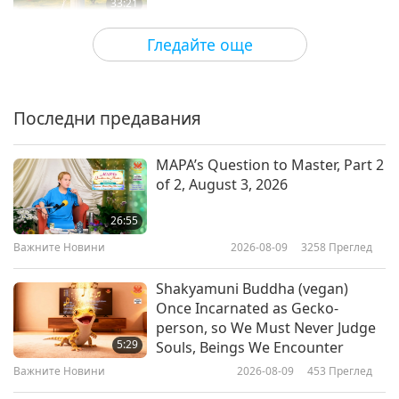
33:21
Между Учителя и учениците
2026-06-11
4715
Преглед
Гледайте още
Страданието е напомняне да си
спомним за Бог, част 1 от 3
Последни предавания
37:24
Между Учителя и учениците
2026-06-08
4365
Преглед
MAPA’s Question to Master, Part 2
of 2, August 3, 2026
Искрени пожелания, част 1 от 3
26:55
Важните Новини
2026-08-09
3258
Преглед
38:52
Между Учителя и учениците
2026-06-05
4976
Преглед
Shakyamuni Buddha (vegan)
Once Incarnated as Gecko-
Крал Мара споделя 10 правила
person, so We Must Never Judge
на физическия свят, част 1 от 5
5:29
Souls, Beings We Encounter
Важните Новини
2026-08-09
453
Преглед
40:57