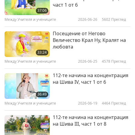
част 1 от 6
37:06
Между Учителя и учениците
2026-06-26
5602
Преглед
Посещение от Негово
Величество Крал Ну, Кралят на
любовта
33:24
Между Учителя и учениците
2026-06-25
4578
Преглед
112-те начина на концентрация
на Шива IV, част 1 от 6
36:49
Между Учителя и учениците
2026-06-19
4464
Преглед
112-те начина на концентрация
на Шива III, част 1 от 8