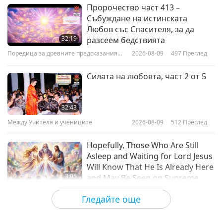
Между Учителя и учениците
2026-05-31
6081
Преглед
Пророчество част 413 –
Събуждане на истинската
Смейте се по пътя към
Любов със Спасителя, за да
Небесата, част 1 от 8
32:19
разсеем бедствията
Поредица за древните предсказания
2026-08-09
497
Преглед
37:55
за нашата планета
Между Учителя и учениците
2026-05-23
4649
Преглед
Силата на любовта, част 2 от 5
112-те начина на концентрация
на Шива II, част 1 от 4
32:43
Между Учителя и учениците
2026-08-09
512
Преглед
36:56
Между Учителя и учениците
2026-05-19
5236
Преглед
Hopefully, Those Who Are Still
Asleep and Waiting for Lord Jesus
Will Know That He Is Already Here
3:05
and May Be Seen on Supreme
Master Television
Важните Новини
2026-08-08
901
Преглед
Гледайте още
VEG TREND NEWS FROM