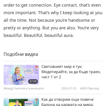
order to get connection. Eye contact, that’s even
more important. That’s why I keep looking at you
all the time. Not because you’re handsome or
pretty or anything. But you are also. You’re very
beautiful. Beautiful, beautiful aura.
Подобни видеа
Световният мир е тук:
Медитирайте, за да бъде траен,
част 1 от 2
37:09
Между Учителя и учениците
2026-07-02
4608
Преглед
Как да отворим още повече
балона на кармата на мира,