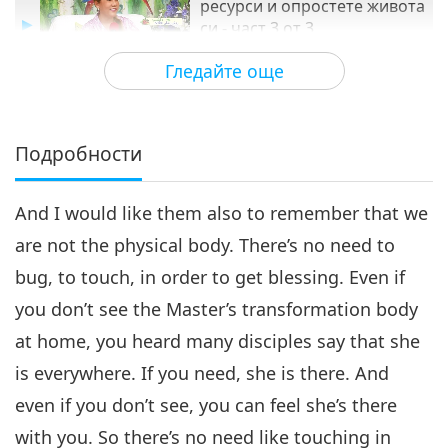
ресурси и опростете живота
си - част 3 от 3
23:26
Гледайте още
Между Учителя и учениците
2018-09-25
5812
Преглед
Подробности
And I would like them also to remember that we
are not the physical body. There’s no need to
bug, to touch, in order to get blessing. Even if
you don’t see the Master’s transformation body
at home, you heard many disciples say that she
is everywhere. If you need, she is there. And
even if you don’t see, you can feel she’s there
with you. So there’s no need like touching in