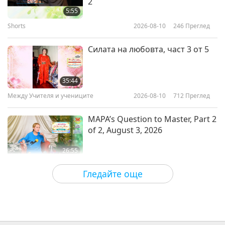
2
on The Buddha’s Love of Animal
5:55
Kingdom People, Part 1 of 2
Shorts
2026-08-10
246
Преглед
16:10
Светът на животните: нашите
2021-11-12
4200
Преглед
Силата на любовта, част 3 от 5
съобитатели
Candy Crab-People: Little
Sweethearts of the Sea
35:44
Между Учителя и учениците
2026-08-10
712
Преглед
15:23
Светът на животните: нашите
2021-11-08
4496
Преглед
MAPA’s Question to Master, Part 2
съобитатели
of 2, August 3, 2026
26:55
Важните Новини
2026-08-09
6513
Преглед
Гледайте още
Важните Новини
34:10