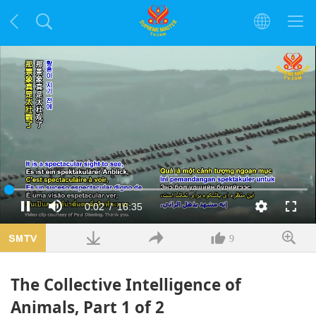
Заредено
:
1.80%
Текущо
0:02
/
Продължителност
16:35
Пауза
Без
Качество
Цял
звук
екра
време
9
The Collective Intelligence of
Animals, Part 1 of 2