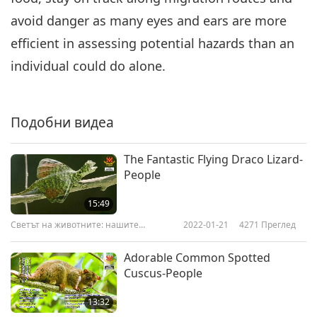
avoid danger as many eyes and ears are more
efficient in assessing potential hazards than an
individual could do alone.
Подобни видеа
The Fantastic Flying Draco Lizard-
People
15:49
Светът на животните: нашите
2022-01-21
4271
Преглед
съобитатели
Adorable Common Spotted
Cuscus-People
13:32