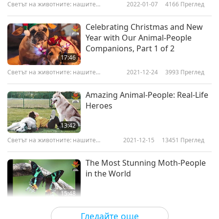
Светът на животните: нашите
2022-01-07
4166
Преглед
съобитатели
Celebrating Christmas and New
Year with Our Animal-People
Companions, Part 1 of 2
17:46
Светът на животните: нашите
2021-12-24
3993
Преглед
съобитатели
Amazing Animal-People: Real-Life
Heroes
13:42
Светът на животните: нашите
2021-12-15
13451
Преглед
съобитатели
The Most Stunning Moth-People
in the World
15:48
Светът на животните: нашите
2021-12-10
5174
Преглед
Гледайте още
съобитатели