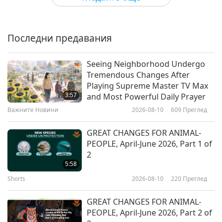
Wildlife Conservation Day: Save
Our Living Beings
Последни предавания
18:51
Светът на животните: нашите
2021-12-04
3720
Преглед
Seeing Neighborhood Undergo
съобитатели
Tremendous Changes After
Arctic Animal-People and the
Playing Supreme Master TV Max
Devastating Impact of Climate
3:57
and Most Powerful Daily Prayer
Change
Важните Новини
2026-08-10
609
Преглед
17:02
Светът на животните: нашите
2021-11-27
3712
Преглед
GREAT CHANGES FOR ANIMAL-
съобитатели
PEOPLE, April-June 2026, Part 1 of
The Prophet Muhammad (Peace
2
Be Upon Him) and Loving Animal-
5:58
People
Shorts
2026-08-10
220
Преглед
15:18
Светът на животните: нашите
2021-11-17
10621
Преглед
GREAT CHANGES FOR ANIMAL-
съобитатели
PEOPLE, April-June 2026, Part 2 of
Bob Isaacson’s (vegan) Insights