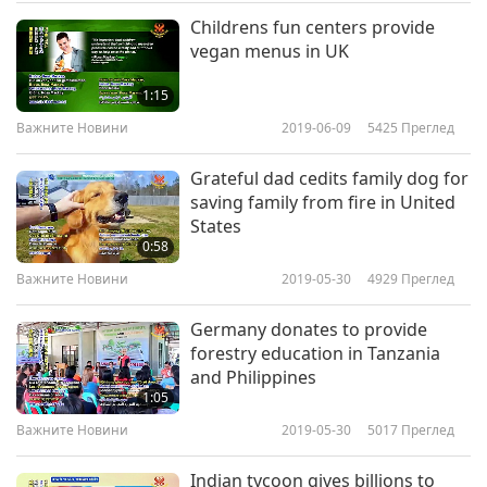
Childrens fun centers provide
Важните Новини
2018-07-06
4629
Преглед
vegan menus in UK
Важните Новини
1:15
7
Важните Новини
2019-06-09
5425
Преглед
18:40
Grateful dad cedits family dog for
Важните Новини
2018-07-07
4527
Преглед
saving family from fire in United
States
Важните Новини
0:58
8
Важните Новини
2019-05-30
4929
Преглед
17:20
Germany donates to provide
Важните Новини
2018-07-08
4884
Преглед
forestry education in Tanzania
and Philippines
Важните Новини
1:05
9
Важните Новини
2019-05-30
5017
Преглед
21:14
Indian tycoon gives billions to
Важните Новини
2018-07-09
4702
Преглед