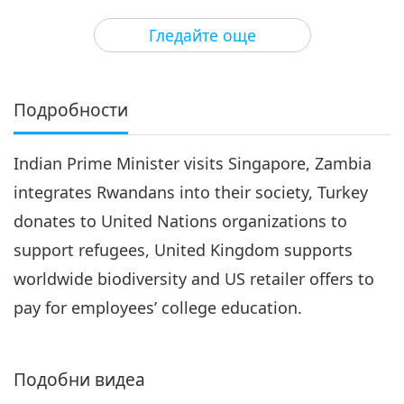
3
20:07
Гледайте още
Важните Новини
2018-07-03
4604
Преглед
Важните Новини
Подробности
4
20:21
Indian Prime Minister visits Singapore, Zambia
Важните Новини
2018-07-04
4467
Преглед
integrates Rwandans into their society, Turkey
Важните Новини
donates to United Nations organizations to
support refugees, United Kingdom supports
5
19:04
worldwide biodiversity and US retailer offers to
Важните Новини
2018-07-05
4672
Преглед
pay for employees’ college education.
Важните Новини
Подобни видеа
6
22:49