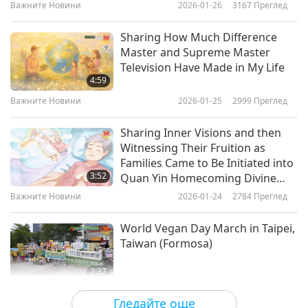
Attract Many Lucky Visitors
Важните Новини
2026-01-26
3167
Преглед
Важните Новини
2017-11-09
4606
Преглед
Sharing How Much Difference
Важните Новини
Master and Supreme Master
Television Have Made in My Life
7
4:59
16:56
Важните Новини
2026-01-25
2999
Преглед
Важните Новини
2017-11-10
4901
Преглед
Sharing Inner Visions and then
Важните Новини
Witnessing Their Fruition as
Families Came to Be Initiated into
8
3:52
Quan Yin Homecoming Divine
15:54
Way
Важните Новини
2026-01-24
2784
Преглед
Важните Новини
2017-11-11
4773
Преглед
World Vegan Day March in Taipei,
Важните Новини
Taiwan (Formosa)
9
2:37
14:05
Важните Новини
2026-01-24
2786
Преглед
Гледайте още
Важните Новини
2017-11-12
5213
Преглед