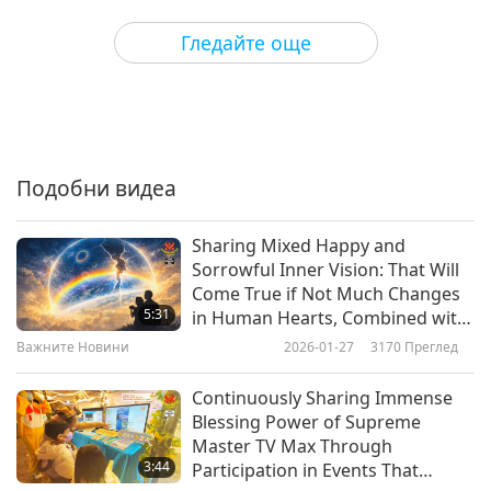
3
14:47
Гледайте още
Важните Новини
2017-11-06
4978
Преглед
Важните Новини
4
17:30
Подобни видеа
Важните Новини
2017-11-07
5005
Преглед
Sharing Mixed Happy and
Важните Новини
Sorrowful Inner Vision: That Will
Come True if Not Much Changes
5
5:31
in Human Hearts, Combined with
15:13
Real and Fast Action!
Важните Новини
2026-01-27
3170
Преглед
Важните Новини
2017-11-08
5199
Преглед
Continuously Sharing Immense
Важните Новини
Blessing Power of Supreme
Master TV Max Through
6
3:44
Participation in Events That
16:32