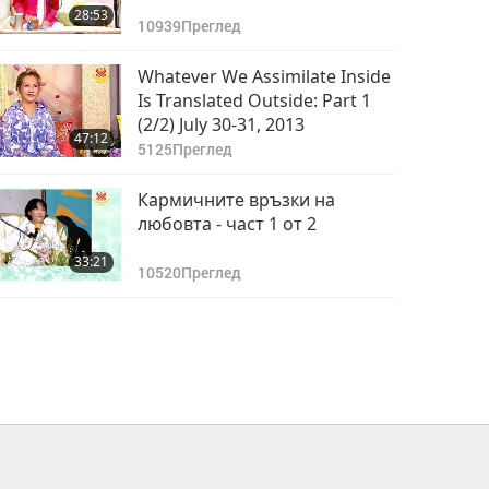
28:53
10939
Преглед
Whatever We Assimilate Inside
Is Translated Outside: Part 1
(2/2) July 30-31, 2013
47:12
5125
Преглед
Кармичните връзки на
любовта - част 1 от 2
33:21
10520
Преглед