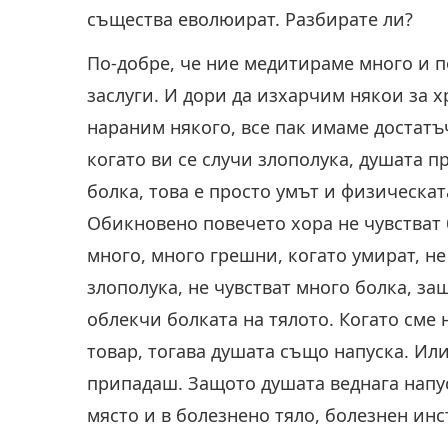
същества еволюират. Разбирате ли?
По-добре, че ние медитираме много и 
заслуги. И дори да изхарчим някои за 
нараним някого, все пак имаме достатъ
когато ви се случи злополука, душата п
болка, това е просто умът и физическат
Обикновено повечето хора не чувстват б
много, много грешни, когато умират, не
злополука, не чувстват много болка, за
облекчи болката на тялото. Когато сме
товар, тогава душата също напуска. Или
припадаш. Защото душата веднага напуск
място и в болезнено тяло, болезнен инс