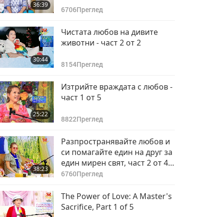
36:39
6706
Преглед
Чистата любов на дивите
животни - част 2 от 2
30:44
8154
Преглед
Изтрийте враждата с любов -
част 1 от 5
25:22
8822
Преглед
Разпространявайте любов и
си помагайте един на друг за
един мирен свят, част 2 от 4
38:23
July 28, 2019
6760
Преглед
The Power of Love: A Master's
Sacrifice, Part 1 of 5