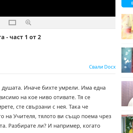
 - част 1 от 2
Свали
Docx
с душата. Иначе бихте умрели. Има една
висимо на кое ниво отивате. Тя се
рете, сте свързани с нея. Така че
то на Учителя, тялото ви също поема чрез
та. Разбирате ли? И например, когато