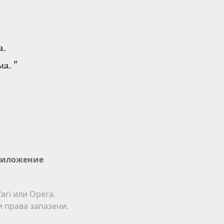
а.
а. ”
иложение
ari или Opera.
ки права запазени.