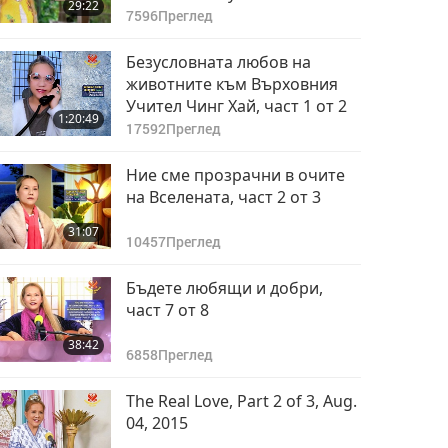
29:22
част 1 от 2
7596
Преглед
Безусловната любов на
животните към Върховния
Учител Чинг Хай, част 1 от 2
1:20:49
17592
Преглед
Ние сме прозрачни в очите
на Вселената, част 2 от 3
31:07
10457
Преглед
Бъдете любящи и добри,
част 7 от 8
38:42
6858
Преглед
The Real Love, Part 2 of 3, Aug.
04, 2015