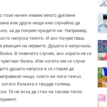
по този начин имаме много духовни
храна или други неща или случайно да
чно, за да покрие нуждите ни. Например,
росто напуска тялото. И ако почувстваш
а реакция на нервите. Душата е напуснала.
олка. В повечето случаи, ако хората не са
 чувстват болка. Или когато им се случи
щото душата напуска и се старае да
 направили нещо, което ни носи тежък
 когато болката е твърде голяма,
а. Тя не иска да стои на такова тясно
трумент.