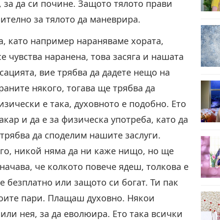
, за да си почине. Защото тялото прави
ително за тялото да маневрира.
а, като например нараняваме хората,
се чувства наранена, това засяга и нашата
сацията, вие трябва да дадете нещо на
раните някого, тогава ще трябва да
изически е така, духовното е подобно. Ето
акар и да е за физическа употреба, като да
трябва да споделим нашите заслуги.
го, никой няма да ни каже нищо, но ще
значава, че колкото повече ядеш, толкова е
 е безплатно или защото си богат. Ти пак
твоите пари. Плащаш духовно. Някои
 или нея, за да еволюира. Ето така всички