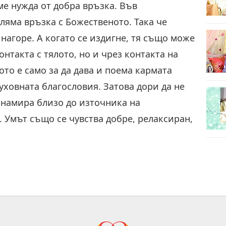
ме нужда от добра връзка. Във
ляма връзка с Божественото. Така че
 нагоре. А когато се издигне, тя също може
онтакта с тялото, но и чрез контакта на
ото е само за да дава и поема кармата
духовната благословия. Затова дори да не
е намира близо до източника на
е. Умът също се чувства добре, релаксиран,