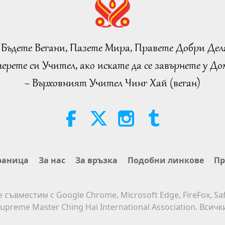
 Бъдете Вегани, Пазете Мира, Правете Добри Дел
ерете си Учител, ако искате да се завърнете у Дом
~ Върховният Учител Чинг Хай (веган)
раница
За нас
За връзка
Подобни линкове
Пр
е съвместим с Google Chrome, Microsoft Edge, FireFox, Saf
upreme Master Ching Hai International Association. Всич