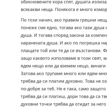
обикновените хора спят, душата излиза
всякакви неща. Понякога е много измор
По този начин, ако правим грешни нещ
понеже сме едно, тогава ако тази душа 
душа. И тогава според закона за компен
наранената душа. И ако по погрешка на
плащате той или тя да се възстанови. Ф
защо каквото използваме в този свят, м
ядем нещо или да вземем нещо, винаги 
Затова ако трупаме много или ядем мно
трябва да си платим духовно. Това не о
по-добре за теб. Не е така, само защото
трябва да си платиш, дори това да са 
духовни точки трябва да отидат за него