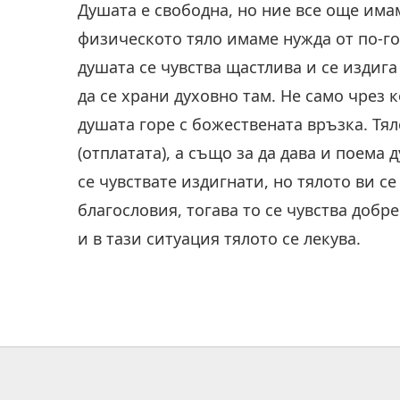
Душата е свободна, но ние все още има
физическото тяло имаме нужда от по-го
душата се чувства щастлива и се издига
да се храни духовно там. Не само чрез к
душата горе с божествената връзка. Тял
(отплатата), а също за да дава и поема 
се чувствате издигнати, но тялото ви с
благословия, тогава то се чувства добр
и в тази ситуация тялото се лекува.