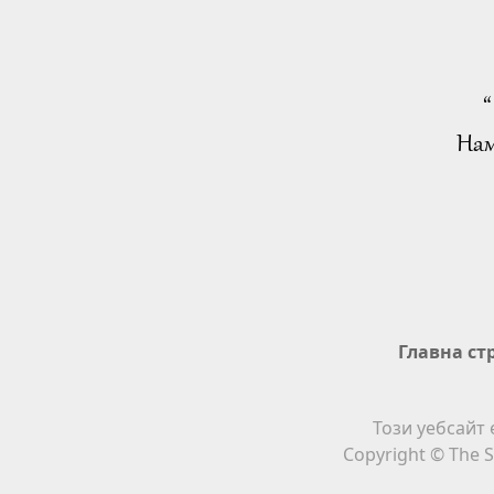
“
Нам
Главна ст
Този уебсайт 
Copyright © The S