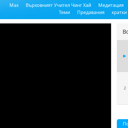
Max
Върховният Учител Чинг Хай
Медитация
Теми
Предавания
кратки
В
2
П