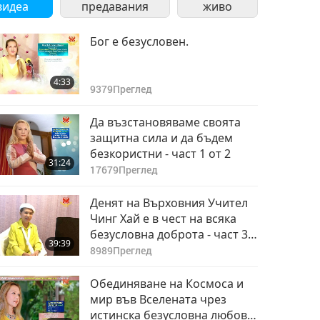
видеа
предавания
живо
Бог е безусловен.
4:33
9379
Преглед
Да възстановяваме своята
защитна сила и да бъдем
безкористни - част 1 от 2
31:24
17679
Преглед
Денят на Върховния Учител
Чинг Хай е в чест на всяка
безусловна доброта - част 3
39:39
от 6
8989
Преглед
Обединяване на Космоса и
мир във Вселената чрез
истинска безусловна любов -