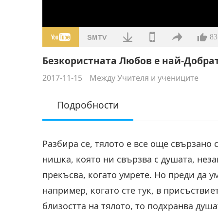
83
Безкористната Любов е най-Добрата
2017-11-15
Между Учителя и учениците
Подробности
Разбира се, тялото е все още свързано 
нишка, която ни свързва с душата, неза
прекъсва, когато умрете. Но преди да ум
например, когато сте тук, в присъствие
близостта на тялото, то подхранва душа