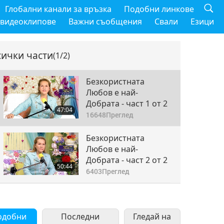
Глобални канали за връзка
Подобни линкове
 видеоклипове
Важни съобщения
Свали
Езици
сички части
(1/2)
Безкористната
Любов е най-
Добрата - част 1 от 2
47:04
16648
Преглед
Безкористната
Любов е най-
Добрата - част 2 от 2
50:44
6403
Преглед
одобни
Последни
Гледай на